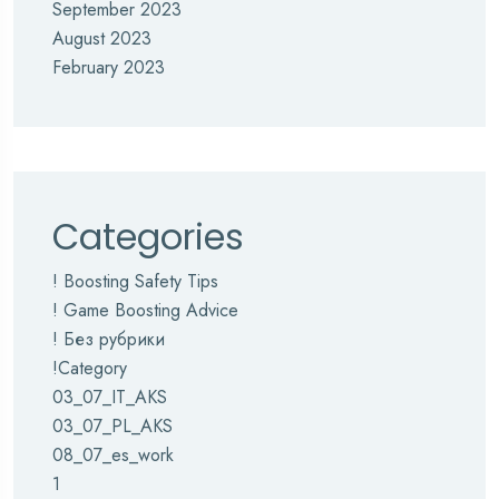
September 2023
August 2023
February 2023
Categories
! Boosting Safety Tips
! Game Boosting Advice
! Без рубрики
!Category
03_07_IT_AKS
03_07_PL_AKS
08_07_es_work
1