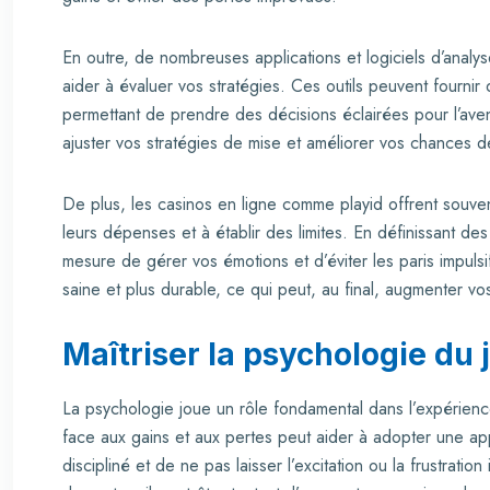
En outre, de nombreuses applications et logiciels d’anal
aider à évaluer vos stratégies. Ces outils peuvent fournir 
permettant de prendre des décisions éclairées pour l’ave
ajuster vos stratégies de mise et améliorer vos chances 
De plus, les casinos en ligne comme playid offrent souvent
leurs dépenses et à établir des limites. En définissant de
mesure de gérer vos émotions et d’éviter les paris impuls
saine et plus durable, ce qui peut, au final, augmenter vo
Maîtriser la psychologie du 
La psychologie joue un rôle fondamental dans l’expérien
face aux gains et aux pertes peut aider à adopter une appr
discipliné et de ne pas laisser l’excitation ou la frustrati