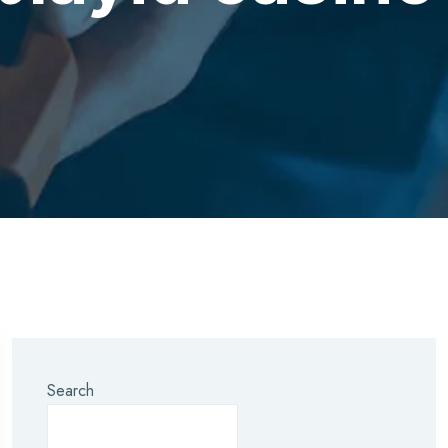
Search