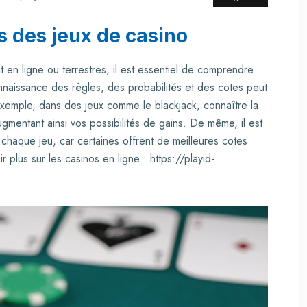
 des jeux de casino
 en ligne ou terrestres, il est essentiel de comprendre
aissance des règles, des probabilités et des cotes peut
exemple, dans des jeux comme le blackjack, connaître la
gmentant ainsi vos possibilités de gains. De même, il est
e chaque jeu, car certaines offrent de meilleures cotes
r plus sur les casinos en ligne :
https://playid-