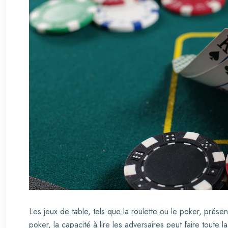
Les jeux de table, tels que la roulette ou le poker, pré
poker, la capacité à lire les adversaires peut faire toute