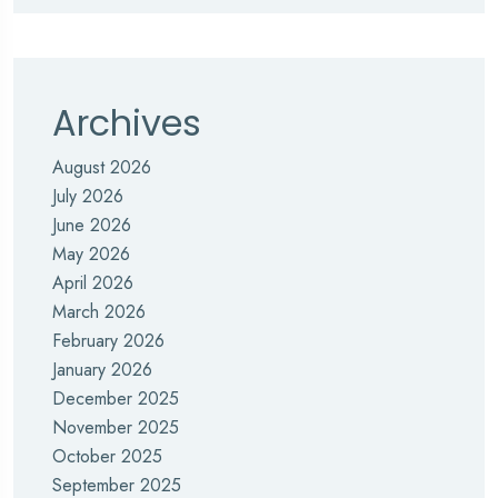
Archives
August 2026
July 2026
June 2026
May 2026
April 2026
March 2026
February 2026
January 2026
December 2025
November 2025
October 2025
September 2025