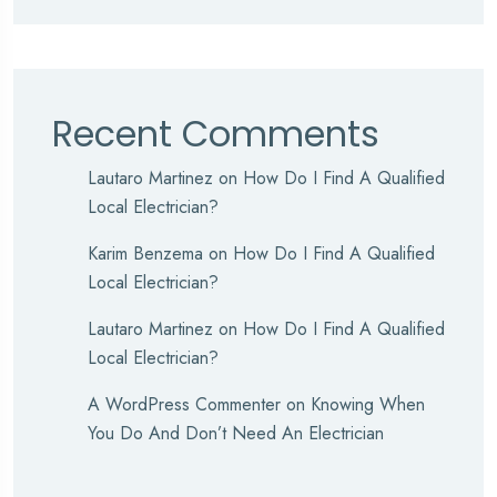
Recent Comments
Lautaro Martinez
on
How Do I Find A Qualified
Local Electrician?
Karim Benzema
on
How Do I Find A Qualified
Local Electrician?
Lautaro Martinez
on
How Do I Find A Qualified
Local Electrician?
A WordPress Commenter
on
Knowing When
You Do And Don’t Need An Electrician