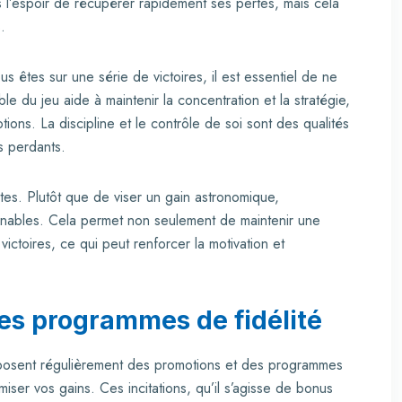
s l’espoir de récupérer rapidement ses pertes, mais cela
.
 êtes sur une série de victoires, il est essentiel de ne
e du jeu aide à maintenir la concentration et la stratégie,
ons. La discipline et le contrôle de soi sont des qualités
s perdants.
istes. Plutôt que de viser un gain astronomique,
ignables. Cela permet non seulement de maintenir une
ictoires, ce qui peut renforcer la motivation et
des programmes de fidélité
oposent régulièrement des promotions et des programmes
miser vos gains. Ces incitations, qu’il s’agisse de bonus