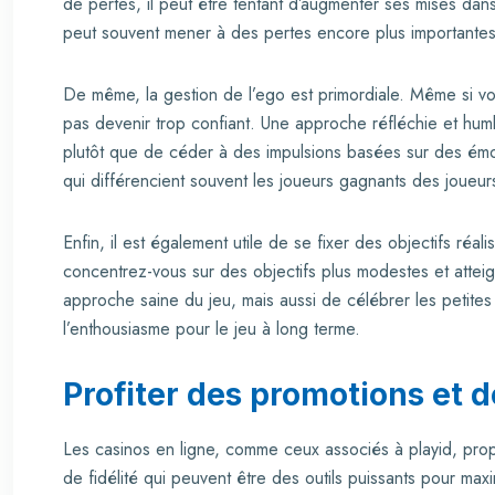
de pertes, il peut être tentant d’augmenter ses mises dan
peut souvent mener à des pertes encore plus importantes
De même, la gestion de l’ego est primordiale. Même si vous
pas devenir trop confiant. Une approche réfléchie et humbl
plutôt que de céder à des impulsions basées sur des émoti
qui différencient souvent les joueurs gagnants des joueur
Enfin, il est également utile de se fixer des objectifs réal
concentrez-vous sur des objectifs plus modestes et atte
approche saine du jeu, mais aussi de célébrer les petites v
l’enthousiasme pour le jeu à long terme.
Profiter des promotions et 
Les casinos en ligne, comme ceux associés à playid, pr
de fidélité qui peuvent être des outils puissants pour maxi