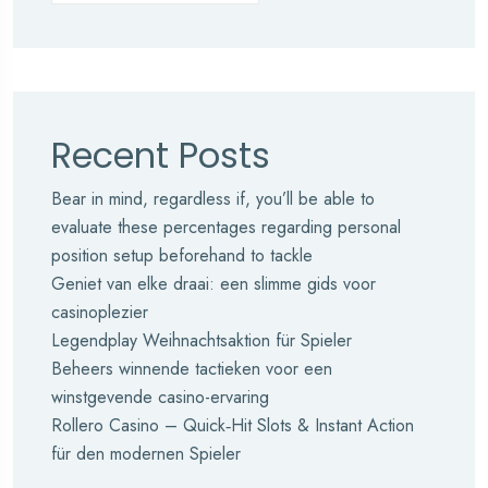
Recent Posts
Bear in mind, regardless if, you’ll be able to
evaluate these percentages regarding personal
position setup beforehand to tackle
Geniet van elke draai: een slimme gids voor
casinoplezier
Legendplay Weihnachtsaktion für Spieler
Beheers winnende tactieken voor een
winstgevende casino-ervaring
Rollero Casino – Quick‑Hit Slots & Instant Action
für den modernen Spieler