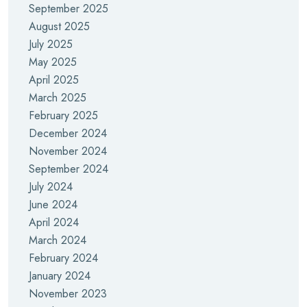
September 2025
August 2025
July 2025
May 2025
April 2025
March 2025
February 2025
December 2024
November 2024
September 2024
July 2024
June 2024
April 2024
March 2024
February 2024
January 2024
November 2023