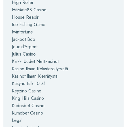
High Roller
HitMate88 Casino
House Reapir
Ice Fishing Game
Iwinfortune
Jackpot Bob
Jeux d’Argent
Julius Casino
Kaikki Uudet Nettikasinot
Kasino Ilman Rekisteröitymistä
Kasinot Ilman Kierrätystä
Kasyno Blik 10 Zł
Keyzino Casino
King Hills Casino
Kudosbet Casino
Kumobet Casino
Legal