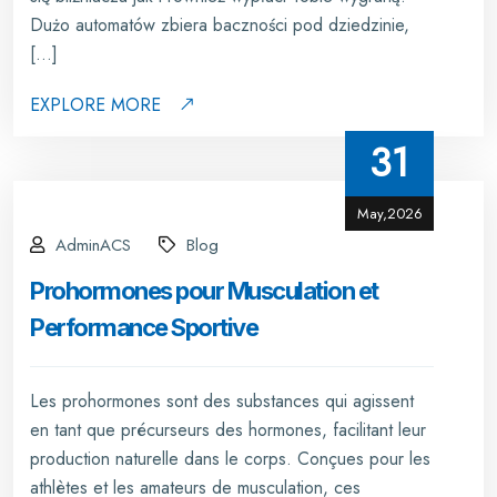
Dużo automatów zbiera baczności pod dziedzinie,
[…]
EXPLORE MORE
31
May,2026
AdminACS
Blog
Prohormones pour Musculation et
Performance Sportive
Les prohormones sont des substances qui agissent
en tant que précurseurs des hormones, facilitant leur
production naturelle dans le corps. Conçues pour les
athlètes et les amateurs de musculation, ces