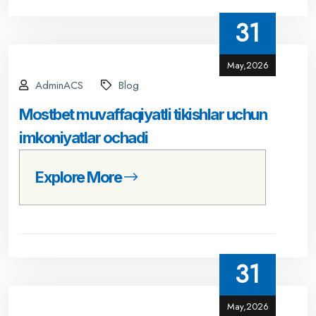
31
May,2026
AdminACS
Blog
Mostbet muvaffaqiyatli tikishlar uchun
imkoniyatlar ochadi
Explore More
31
May,2026