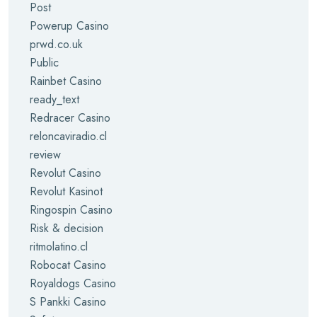
Post
Powerup Casino
prwd.co.uk
Public
Rainbet Casino
ready_text
Redracer Casino
reloncaviradio.cl
review
Revolut Casino
Revolut Kasinot
Ringospin Casino
Risk & decision
ritmolatino.cl
Robocat Casino
Royaldogs Casino
S Pankki Casino