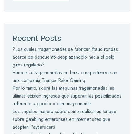
Recent Posts
?Los cuales tragamonedas se fabrican fraud rondas
acerca de descuento desplazandolo hacia el pelo
giros regalado?
Parece la tragamonedas en linea que pertenece an
una compania Trampa Rake Gaming
Por lo tanto, sobre las maquinas tragamonedas las
ultimas existen ingresos que superan las posibilidades
referente a good x o bien mayormente
Los angeles manera sobre como realizar us tanque
sobre gambling enterprises en internet sites que
aceptan Paysafecard