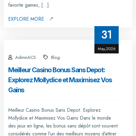
favorite games, […]
EXPLORE MORE
31
May,2026
AdminACS
Blog
Meilleur Casino Bonus Sans Depot:
Explorez Mollydice et Maximisez Vos
Gains
Meilleur Casino Bonus Sans Depot: Explorez
Mollydice et Maximisez Vos Gains Dans le monde
des jeux en ligne, les bonus sans dépôt sont souvent
considérés comme l’un des meilleurs moyens d’attirer