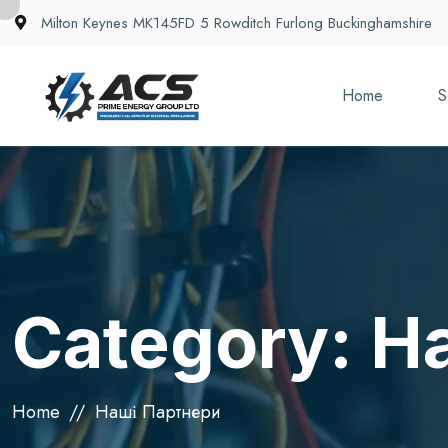
Milton Keynes MK145FD 5 Rowditch Furlong Buckinghamshire
Home
S
Category:
Н
Home
Наші Партнери