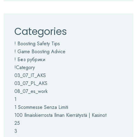
Categories
! Boosting Safety Tips
! Game Boosting Advice
! Без рубрики
!Category
03_07_IT_AKS
03_07_PL_AKS
08_07_es_work
1
1 Scommesse Senza Limiti
100 Ilmaiskierrosta Ilman Kierrätystä | Kasinot
25
3