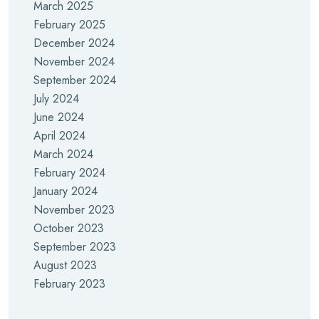
March 2025
February 2025
December 2024
November 2024
September 2024
July 2024
June 2024
April 2024
March 2024
February 2024
January 2024
November 2023
October 2023
September 2023
August 2023
February 2023