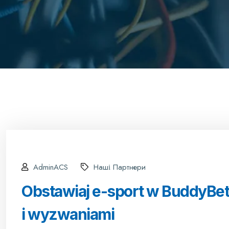
AdminACS
Наші Партнери
Obstawiaj e-sport w BuddyBet
i wyzwaniami