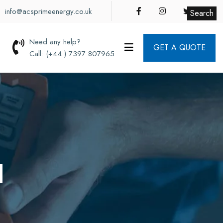
info@acsprimeenergy.co.uk
Search
Need any help?
GET A QUOTE
Call: (+44 ) 7397 807965
и