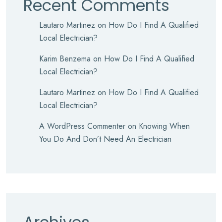
Recent Comments
Lautaro Martinez
on
How Do I Find A Qualified
Local Electrician?
Karim Benzema
on
How Do I Find A Qualified
Local Electrician?
Lautaro Martinez
on
How Do I Find A Qualified
Local Electrician?
A WordPress Commenter
on
Knowing When
You Do And Don’t Need An Electrician