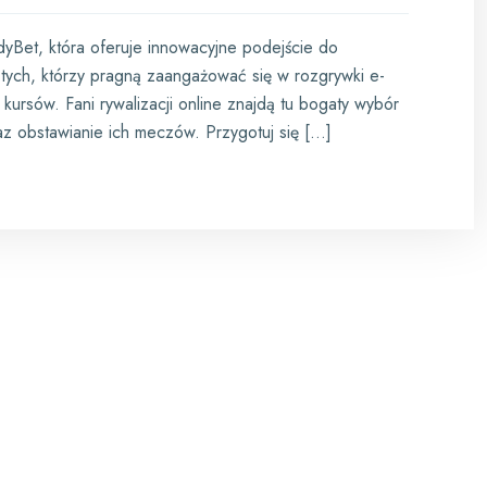
yBet, która oferuje innowacyjne podejście do
tych, którzy pragną zaangażować się w rozgrywki e-
 kursów. Fani rywalizacji online znajdą tu bogaty wybór
az obstawianie ich meczów. Przygotuj się […]