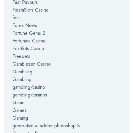
Fast Payouts
FiestaSlots Casino
first
Forex News
Fortune Gems 2
Fortunica Casino
FoxSlots Casino
Freebets
Gamblezen Casino
Gambliing
Gambling
gambling/casino
gambling/casinos
Game
Games
Gaming
generative ai adobe photoshop 3