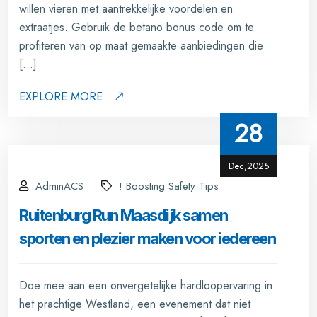
willen vieren met aantrekkelijke voordelen en
extraatjes. Gebruik de betano bonus code om te
profiteren van op maat gemaakte aanbiedingen die
[…]
EXPLORE MORE
28
Dec,2025
AdminACS
! Boosting Safety Tips
Ruitenburg Run Maasdijk samen
sporten en plezier maken voor iedereen
Doe mee aan een onvergetelijke hardloopervaring in
het prachtige Westland, een evenement dat niet