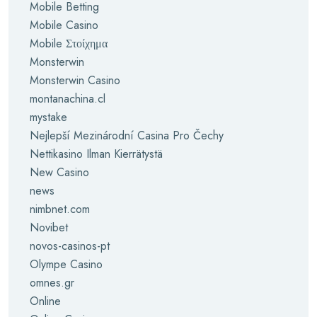
Mobile Betting
Mobile Casino
Mobile Στοίχημα
Monsterwin
Monsterwin Casino
montanachina.cl
mystake
Nejlepší Mezinárodní Casina Pro Čechy
Nettikasino Ilman Kierrätystä
New Casino
news
nimbnet.com
Novibet
novos-casinos-pt
Olympe Casino
omnes.gr
Online