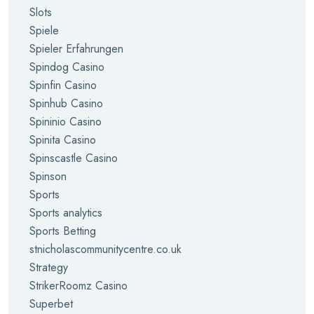
Slots
Spiele
Spieler Erfahrungen
Spindog Casino
Spinfin Casino
Spinhub Casino
Spininio Casino
Spinita Casino
Spinscastle Casino
Spinson
Sports
Sports analytics
Sports Betting
stnicholascommunitycentre.co.uk
Strategy
StrikerRoomz Casino
Superbet