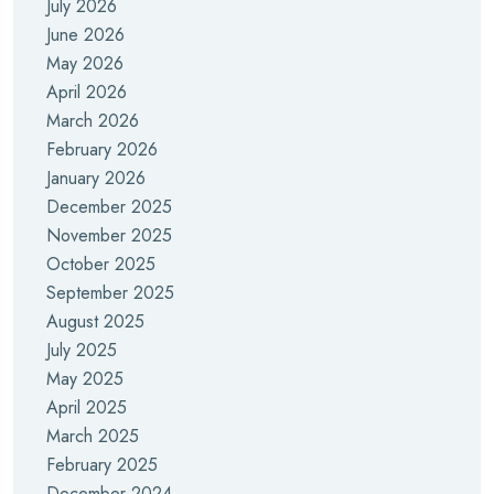
July 2026
June 2026
May 2026
April 2026
March 2026
February 2026
January 2026
December 2025
November 2025
October 2025
September 2025
August 2025
July 2025
May 2025
April 2025
March 2025
February 2025
December 2024