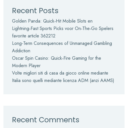
Recent Posts
Golden Panda: Quick‑Hit Mobile Slots en
Lightning‑Fast Sports Picks voor On‑The‑Go Spelers
favorite article 362212
Long-Term Consequences of Unmanaged Gambling
Addiction
Oscar Spin Casino: Quick‑Fire Gaming for the
Modern Player
Volte migliori siti di casa da gioco online mediante
Italia sono quelli mediante licenza ADM (anzi AAMS)
Recent Comments