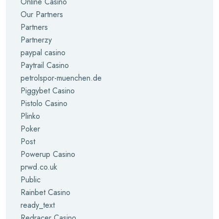
Online Casino
Our Partners
Partners
Partnerzy
paypal casino
Paytrail Casino
petrolspor-muenchen.de
Piggybet Casino
Pistolo Casino
Plinko
Poker
Post
Powerup Casino
prwd.co.uk
Public
Rainbet Casino
ready_text
Redracer Casino