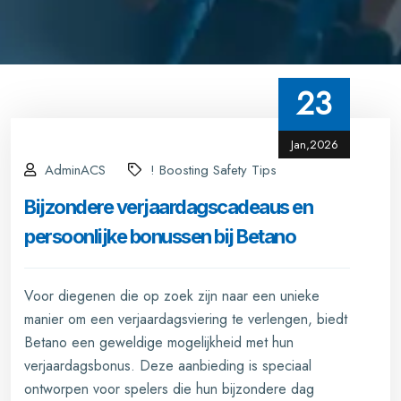
23
Jan,2026
AdminACS
! Boosting Safety Tips
Bijzondere verjaardagscadeaus en
persoonlijke bonussen bij Betano
Voor diegenen die op zoek zijn naar een unieke
manier om een verjaardagsviering te verlengen, biedt
Betano een geweldige mogelijkheid met hun
verjaardagsbonus. Deze aanbieding is speciaal
ontworpen voor spelers die hun bijzondere dag