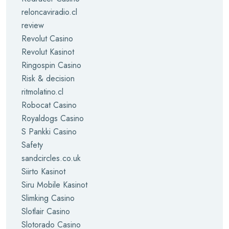
reloncaviradio.cl
review
Revolut Casino
Revolut Kasinot
Ringospin Casino
Risk & decision
ritmolatino.cl
Robocat Casino
Royaldogs Casino
S Pankki Casino
Safety
sandcircles.co.uk
Siirto Kasinot
Siru Mobile Kasinot
Slimking Casino
Slotlair Casino
Slotorado Casino