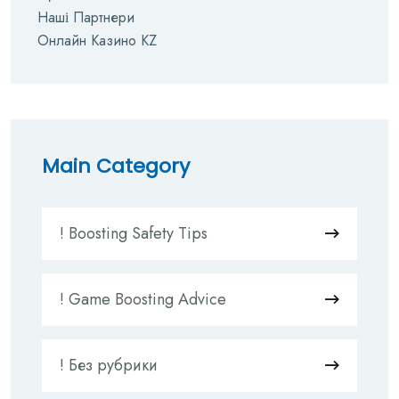
Наші Партнери
Онлайн Казино KZ
Main Category
! Boosting Safety Tips
! Game Boosting Advice
! Без рубрики