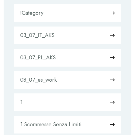
!Category
03_07_IT_AKS
03_07_PL_AKS
08_07_es_work
1
1 Scommesse Senza Limiti