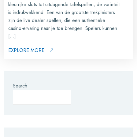
kleurrijke slots tot uitdagende tafelspellen, de variëteit
is indrukwekkend. Een van de grootste trekpleisters
zijn de live dealer spellen, die een authentieke
casino-ervaring naar je toe brengen. Spelers kunnen
[…]
EXPLORE MORE
Search