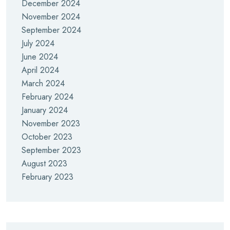
December 2024
November 2024
September 2024
July 2024
June 2024
April 2024
March 2024
February 2024
January 2024
November 2023
October 2023
September 2023
August 2023
February 2023