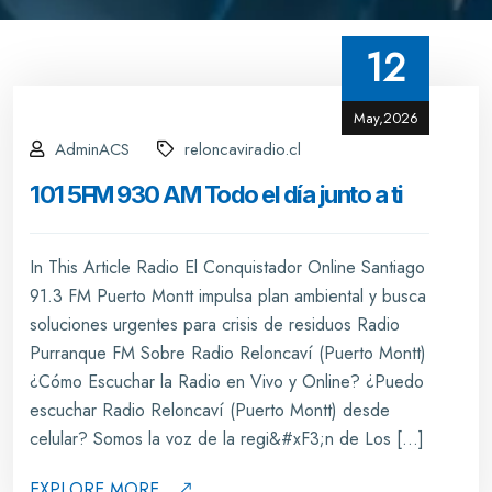
12
May,2026
AdminACS
reloncaviradio.cl
101 5FM 930 AM Todo el día junto a ti
In This Article Radio El Conquistador Online Santiago
91.3 FM Puerto Montt impulsa plan ambiental y busca
soluciones urgentes para crisis de residuos Radio
Purranque FM Sobre Radio Reloncaví (Puerto Montt)
¿Cómo Escuchar la Radio en Vivo y Online? ¿Puedo
escuchar Radio Reloncaví (Puerto Montt) desde
celular? Somos la voz de la regi&#xF3;n de Los […]
EXPLORE MORE