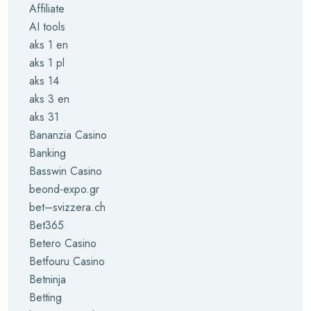
Affiliate
AI tools
aks 1 en
aks 1 pl
aks 14
aks 3 en
aks 31
Bananzia Casino
Banking
Basswin Casino
beond-expo.gr
bet–svizzera.ch
Bet365
Betero Casino
Betfouru Casino
Betninja
Betting