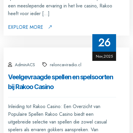
een meeslepende ervaring in het live casino, Rakoo
heeft voor ieder […]
EXPLORE MORE
26
Nov,2025
AdminACS
reloncaviradio.cl
Veelgevraagde spellen en spelsoorten
bij Rakoo Casino
Inleiding tot Rakoo Casino: Een Overzicht van
Populaire Spellen Rakoo Casino biedt een
uitgebreide selectie van spellen die zowel casual
spelers als ervaren gokkers aanspreken. Van