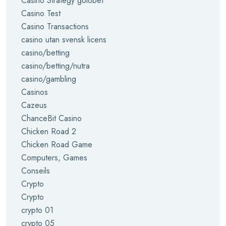
Casino Strategy golobet
Casino Test
Casino Transactions
casino utan svensk licens
casino/betting
casino/betting/nutra
casino/gambling
Casinos
Cazeus
ChanceBit Casino
Chicken Road 2
Chicken Road Game
Computers, Games
Conseils
Crypto
Crypto
crypto 01
crypto 05