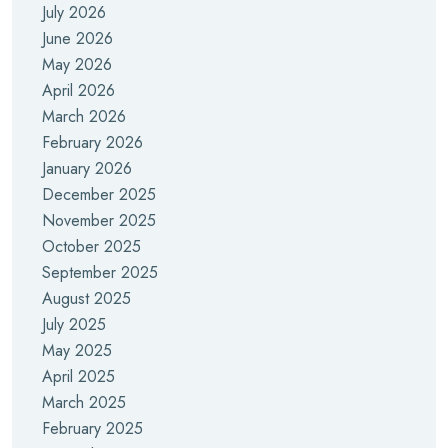
July 2026
June 2026
May 2026
April 2026
March 2026
February 2026
January 2026
December 2025
November 2025
October 2025
September 2025
August 2025
July 2025
May 2025
April 2025
March 2025
February 2025