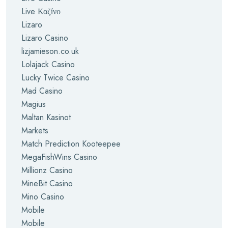
Live Καζίνο
Lizaro
Lizaro Casino
lizjamieson.co.uk
Lolajack Casino
Lucky Twice Casino
Mad Casino
Magius
Maltan Kasinot
Markets
Match Prediction Kooteepee
MegaFishWins Casino
Millionz Casino
MineBit Casino
Mino Casino
Mobile
Mobile