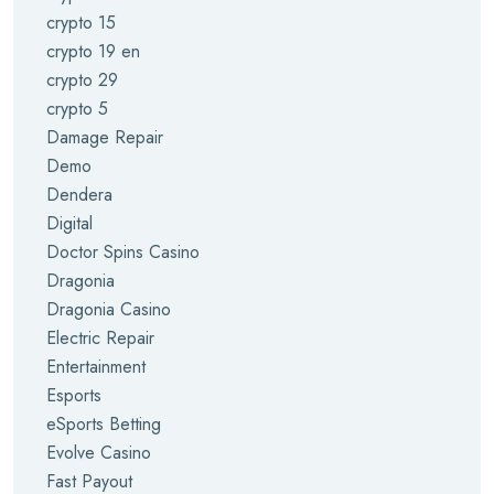
crypto 15
crypto 19 en
crypto 29
crypto 5
Damage Repair
Demo
Dendera
Digital
Doctor Spins Casino
Dragonia
Dragonia Casino
Electric Repair
Entertainment
Esports
eSports Betting
Evolve Casino
Fast Payout