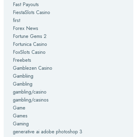
Fast Payouts
FiestaSlots Casino
first
Forex News
Fortune Gems 2
Fortunica Casino
FoxSlots Casino
Freebets
Gamblezen Casino
Gambliing
Gambling
gambling/casino
gambling/casinos
Game
Games
Gaming
generative ai adobe photoshop 3