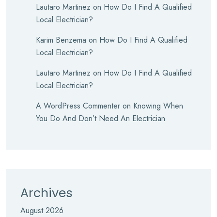
Lautaro Martinez
on
How Do I Find A Qualified
Local Electrician?
Karim Benzema
on
How Do I Find A Qualified
Local Electrician?
Lautaro Martinez
on
How Do I Find A Qualified
Local Electrician?
A WordPress Commenter
on
Knowing When
You Do And Don’t Need An Electrician
Archives
August 2026