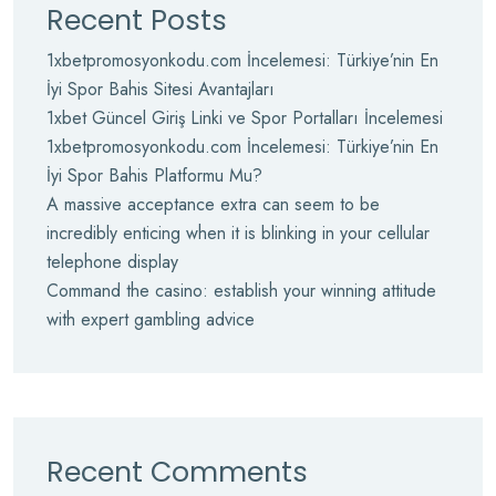
Recent Posts
1xbetpromosyonkodu.com İncelemesi: Türkiye’nin En
İyi Spor Bahis Sitesi Avantajları
1xbet Güncel Giriş Linki ve Spor Portalları İncelemesi
1xbetpromosyonkodu.com İncelemesi: Türkiye’nin En
İyi Spor Bahis Platformu Mu?
A massive acceptance extra can seem to be
incredibly enticing when it is blinking in your cellular
telephone display
Command the casino: establish your winning attitude
with expert gambling advice
Recent Comments