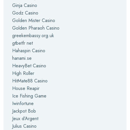
Ginja Casino
Godz Casino
Golden Mister Casino
Golden Pharaoh Casino
greekembassy.org.uk
gtbetfr net
Hahaspin Casino
hanami.se
HeavyBet Casino
High Roller
HitMate88 Casino
House Reapir
Ice Fishing Game
Iwinfortune
Jackpot Bob
Jeux d’Argent
Julius Casino