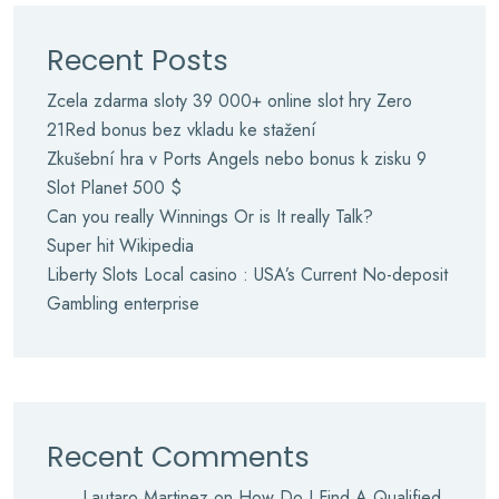
Recent Posts
Zcela zdarma sloty 39 000+ online slot hry Zero
21Red bonus bez vkladu ke stažení
Zkušební hra v Ports Angels nebo bonus k zisku 9
Slot Planet 500 $
Can you really Winnings Or is It really Talk?
Super hit Wikipedia
Liberty Slots Local casino : USA’s Current No-deposit
Gambling enterprise
Recent Comments
Lautaro Martinez
on
How Do I Find A Qualified