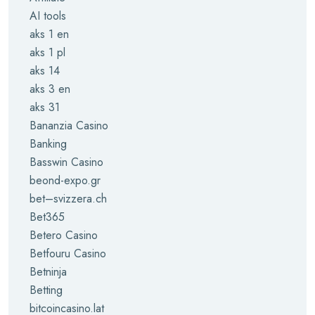
AI tools
aks 1 en
aks 1 pl
aks 14
aks 3 en
aks 31
Bananzia Casino
Banking
Basswin Casino
beond-expo.gr
bet–svizzera.ch
Bet365
Betero Casino
Betfouru Casino
Betninja
Betting
bitcoincasino.lat