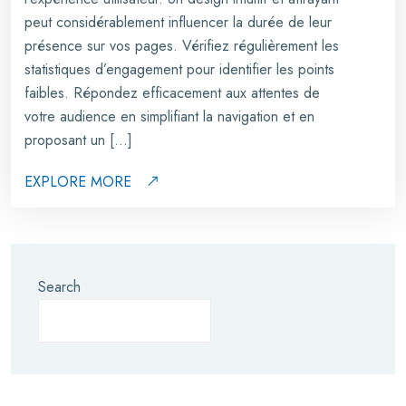
peut considérablement influencer la durée de leur
présence sur vos pages. Vérifiez régulièrement les
statistiques d’engagement pour identifier les points
faibles. Répondez efficacement aux attentes de
votre audience en simplifiant la navigation et en
proposant un […]
EXPLORE MORE
Search