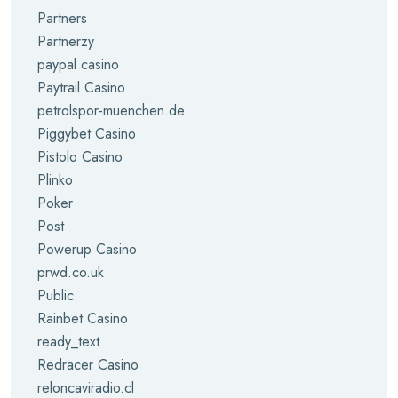
Partners
Partnerzy
paypal casino
Paytrail Casino
petrolspor-muenchen.de
Piggybet Casino
Pistolo Casino
Plinko
Poker
Post
Powerup Casino
prwd.co.uk
Public
Rainbet Casino
ready_text
Redracer Casino
reloncaviradio.cl