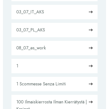
03_07_IT_AKS
03_07_PL_AKS
08_07_es_work
1
1 Scommesse Senza Limiti
100 Ilmaiskierrosta Ilman Kierrätystä |