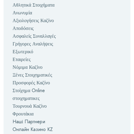
Αθλητικά Στοιχήματα
Ανωνυμία
Αξιολογήσεις Καζίνο
Αποδόσεις
Ασφαλείς Συναλλαγές
Γρήγορες Αναλήψεις
Εξωτερικό
Εταιρείες
Νόμιμα Καζίνο
Ξένες Στοιχηματικές
Προσφορές Καζίνο
Στοίχημα Online
στοιχηματικες
Τουρνουά Καζίνο
Φρουτάκια
Наші Партнери
Онлайн Казино KZ