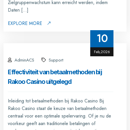
Zielgruppenwachstum kann erreicht werden, indem
Daten […]
EXPLORE MORE
10
Feb,2026
AdminACS
Support
Effectiviteit van betaalmethoden bij
Rakoo Casino uitgelegd
Inleiding tot betaalmethoden bij Rakoo Casino Bij
Rakoo Casino staat de keuze van betaalmethoden
centraal voor een optimale spelervaring. Of je nu de
voorkeur geeft aan traditionele betalingen of