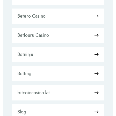
Betero Casino
Betfouru Casino
Betninja
Betting
bitcoincasino.lat
Blog