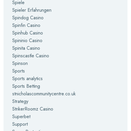
Spiele
Spieler Erfahrungen
Spindog Casino
Spinfin Casino
Spinhub Casino
Spininio Casino
Spinita Casino
Spinscastle Casino
Spinson
Sports
Sports analytics
Sports Betting
stnicholascommunitycentre.co.uk
Strategy
StrikerRoomz Casino
Superbet
Support