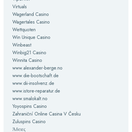
Virtuals
Wagerland Casino
Wagertales Casino
Wettquoten
Win Unique Casino
Winbeast
Winbig21 Casino
Winnita Casino
www.alexander-berge.no
www.die-bootschaft.de
www.dii-insolvenz.de
www.istore-reparatur.de
www.smalokalt.no
Yoyospins Casino
Zahraniční Online Casina V Česku
Zuluspins Casino
Άδειες