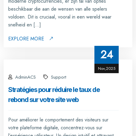
moderne cryptocurrencies, er zijn tal van opties
beschikbaar die aan de wensen van alle spelers
voldoen. Dit is cruciaal, vooral in een wereld waar
snelheid en […]
EXPLORE MORE
24
Nov,2025
AdminACS
Support
Stratégies pour réduire le taux de
rebond sur votre site web
Pour améliorer le comportement des visiteurs sur
votre plateforme digitale, concentrez-vous sur
l’expérience utilisateur. Un design intuitif et attrayant