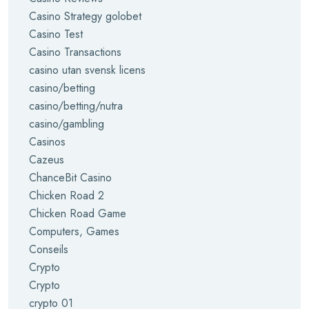
Casino Strategy golobet
Casino Test
Casino Transactions
casino utan svensk licens
casino/betting
casino/betting/nutra
casino/gambling
Casinos
Cazeus
ChanceBit Casino
Chicken Road 2
Chicken Road Game
Computers, Games
Conseils
Crypto
Crypto
crypto 01