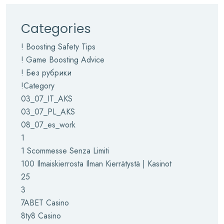
Categories
! Boosting Safety Tips
! Game Boosting Advice
! Без рубрики
!Category
03_07_IT_AKS
03_07_PL_AKS
08_07_es_work
1
1 Scommesse Senza Limiti
100 Ilmaiskierrosta Ilman Kierrätystä | Kasinot
25
3
7ABET Casino
8ty8 Casino