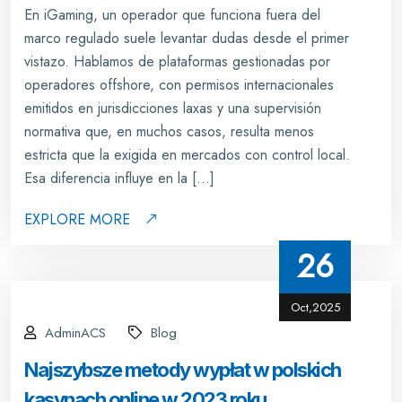
En iGaming, un operador que funciona fuera del
marco regulado suele levantar dudas desde el primer
vistazo. Hablamos de plataformas gestionadas por
operadores offshore, con permisos internacionales
emitidos en jurisdicciones laxas y una supervisión
normativa que, en muchos casos, resulta menos
estricta que la exigida en mercados con control local.
Esa diferencia influye en la […]
EXPLORE MORE
26
Oct,2025
AdminACS
Blog
Najszybsze metody wypłat w polskich
kasynach online w 2023 roku