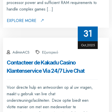
processor power and sufficient RAM requirements to
handle complex games […]
EXPLORE MORE
31
Oct,2025
AdminACS
Εξωτερικό
Contacteer de Kakadu Casino
Klantenservice Via 24/7 Live Chat
Voor directe hulp en antwoorden op al uw vragen,
maakt u gebruik van live chat
ondersteuningsfaciliteiten. Deze optie biedt een
vlotte manier om met een medewerker te