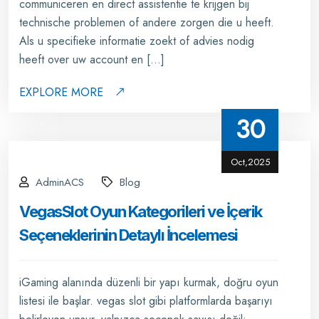
communiceren en direct assistentie te krijgen bij
technische problemen of andere zorgen die u heeft.
Als u specifieke informatie zoekt of advies nodig
heeft over uw account en […]
EXPLORE MORE
30
Oct,2025
AdminACS
Blog
VegasSlot Oyun Kategorileri ve İçerik
Seçeneklerinin Detaylı İncelemesi
iGaming alanında düzenli bir yapı kurmak, doğru oyun
listesi ile başlar. vegas slot gibi platformlarda başarıyı