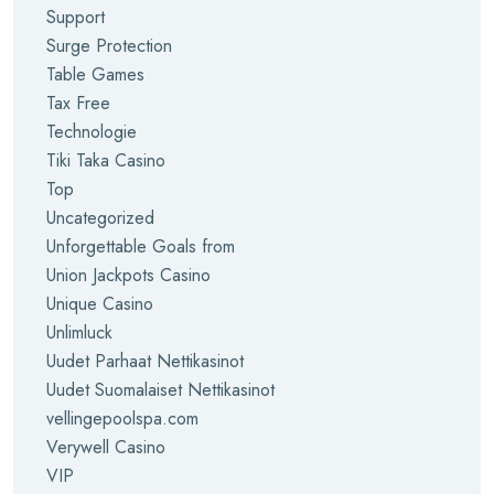
Support
Surge Protection
Table Games
Tax Free
Technologie
Tiki Taka Casino
Top
Uncategorized
Unforgettable Goals from
Union Jackpots Casino
Unique Casino
Unlimluck
Uudet Parhaat Nettikasinot
Uudet Suomalaiset Nettikasinot
vellingepoolspa.com
Verywell Casino
VIP