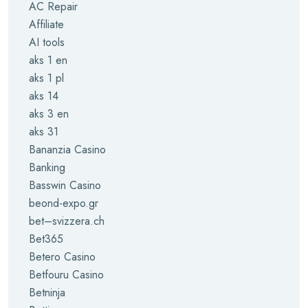
AC Repair
Affiliate
AI tools
aks 1 en
aks 1 pl
aks 14
aks 3 en
aks 31
Bananzia Casino
Banking
Basswin Casino
beond-expo.gr
bet–svizzera.ch
Bet365
Betero Casino
Betfouru Casino
Betninja