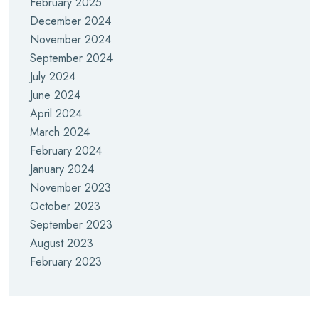
February 2025
December 2024
November 2024
September 2024
July 2024
June 2024
April 2024
March 2024
February 2024
January 2024
November 2023
October 2023
September 2023
August 2023
February 2023