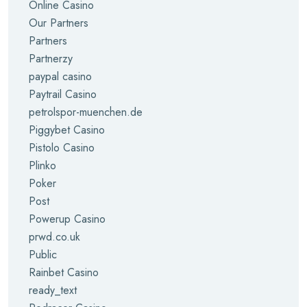
Online Casino
Our Partners
Partners
Partnerzy
paypal casino
Paytrail Casino
petrolspor-muenchen.de
Piggybet Casino
Pistolo Casino
Plinko
Poker
Post
Powerup Casino
prwd.co.uk
Public
Rainbet Casino
ready_text