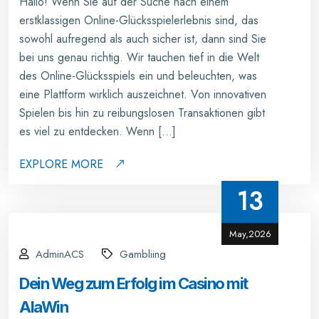
Hallo! Wenn Sie auf der Suche nach einem
erstklassigen Online-Glücksspielerlebnis sind, das
sowohl aufregend als auch sicher ist, dann sind Sie
bei uns genau richtig. Wir tauchen tief in die Welt
des Online-Glücksspiels ein und beleuchten, was
eine Plattform wirklich auszeichnet. Von innovativen
Spielen bis hin zu reibungslosen Transaktionen gibt
es viel zu entdecken. Wenn […]
EXPLORE MORE
13
May,2026
AdminACS
Gambliing
Dein Weg zum Erfolg im Casino mit
AlaWin