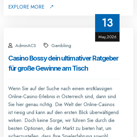
EXPLORE MORE
13
May,2026
AdminACS
Gambliing
Casino Bossy dein ultimativer Ratgeber
für große Gewinne am Tisch
Wenn Sie auf der Suche nach einem erstklassigen
Online-Casino-Erlebnis in Österreich sind, dann sind
Sie hier genau richtig. Die Welt der Online-Casinos
ist riesig und kann auf den ersten Blick überwältigend
wirken. Doch keine Sorge, wir führen Sie durch die
besten Optionen, die der Markt zu bieten hat, um
sicherzustellen, dass Ihre Spielerfahrung sowohl