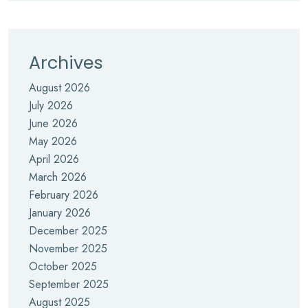
Archives
August 2026
July 2026
June 2026
May 2026
April 2026
March 2026
February 2026
January 2026
December 2025
November 2025
October 2025
September 2025
August 2025