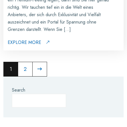
richtig. Wir tauchen tief ein in die Welt eines
Anbieters, der sich durch Exklusivität und Vielfalt
auszeichnet und ein Portal für Spannung ohne
Grenzen darstellt. Wenn Sie […]
EXPLORE MORE
1
2
Search