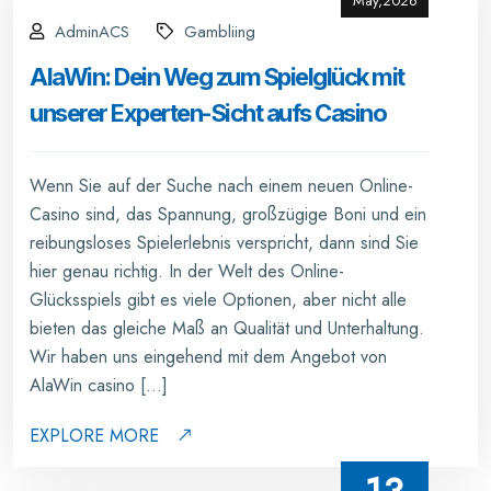
May,2026
AdminACS
Gambliing
AlaWin: Dein Weg zum Spielglück mit
unserer Experten-Sicht aufs Casino
Wenn Sie auf der Suche nach einem neuen Online-
Casino sind, das Spannung, großzügige Boni und ein
reibungsloses Spielerlebnis verspricht, dann sind Sie
hier genau richtig. In der Welt des Online-
Glücksspiels gibt es viele Optionen, aber nicht alle
bieten das gleiche Maß an Qualität und Unterhaltung.
Wir haben uns eingehend mit dem Angebot von
AlaWin casino […]
EXPLORE MORE