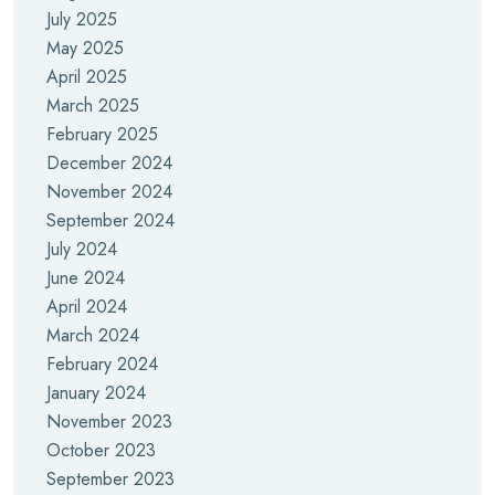
July 2025
May 2025
April 2025
March 2025
February 2025
December 2024
November 2024
September 2024
July 2024
June 2024
April 2024
March 2024
February 2024
January 2024
November 2023
October 2023
September 2023