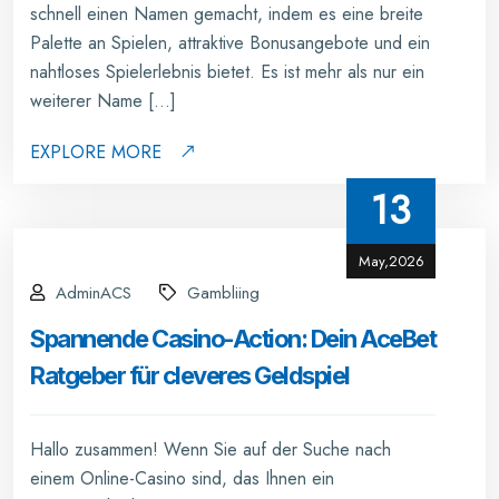
schnell einen Namen gemacht, indem es eine breite
Palette an Spielen, attraktive Bonusangebote und ein
nahtloses Spielerlebnis bietet. Es ist mehr als nur ein
weiterer Name […]
EXPLORE MORE
13
May,2026
AdminACS
Gambliing
Spannende Casino-Action: Dein AceBet
Ratgeber für cleveres Geldspiel
Hallo zusammen! Wenn Sie auf der Suche nach
einem Online-Casino sind, das Ihnen ein