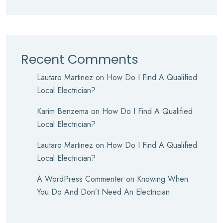
Recent Comments
Lautaro Martinez
on
How Do I Find A Qualified
Local Electrician?
Karim Benzema
on
How Do I Find A Qualified
Local Electrician?
Lautaro Martinez
on
How Do I Find A Qualified
Local Electrician?
A WordPress Commenter
on
Knowing When
You Do And Don’t Need An Electrician