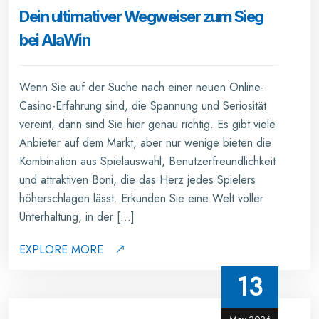
Dein ultimativer Wegweiser zum Sieg
bei AlaWin
Wenn Sie auf der Suche nach einer neuen Online-
Casino-Erfahrung sind, die Spannung und Seriosität
vereint, dann sind Sie hier genau richtig. Es gibt viele
Anbieter auf dem Markt, aber nur wenige bieten die
Kombination aus Spielauswahl, Benutzerfreundlichkeit
und attraktiven Boni, die das Herz jedes Spielers
höherschlagen lässt. Erkunden Sie eine Welt voller
Unterhaltung, in der […]
EXPLORE MORE
13