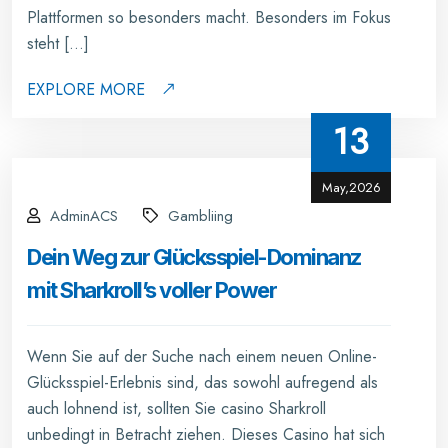
Plattformen so besonders macht. Besonders im Fokus
steht […]
EXPLORE MORE
13
May,2026
AdminACS
Gambliing
Dein Weg zur Glücksspiel-Dominanz
mit Sharkroll’s voller Power
Wenn Sie auf der Suche nach einem neuen Online-
Glücksspiel-Erlebnis sind, das sowohl aufregend als
auch lohnend ist, sollten Sie casino Sharkroll
unbedingt in Betracht ziehen. Dieses Casino hat sich