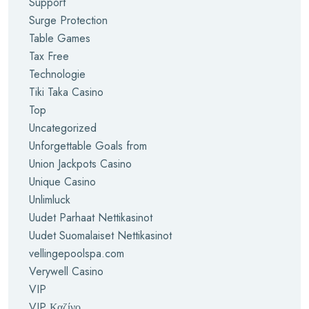
Support
Surge Protection
Table Games
Tax Free
Technologie
Tiki Taka Casino
Top
Uncategorized
Unforgettable Goals from
Union Jackpots Casino
Unique Casino
Unlimluck
Uudet Parhaat Nettikasinot
Uudet Suomalaiset Nettikasinot
vellingepoolspa.com
Verywell Casino
VIP
VIP Καζίνο