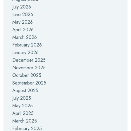
July 2026
June 2026
May 2026
April 2026
March 2026
February 2026
January 2026
December 2025
November 2025
October 2025
September 2025
August 2025
July 2025
May 2025
April 2025
March 2025
February 2025