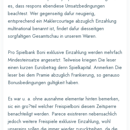
es, dass respons ebendiese Umsatzbedingungen
beachtest. Wer gegenseitig dafur neugierig,
entsprechend ein Maklercourtage abzuglich Einzahlung
multinational benannt ist, findet dafur diesseitigen
sorgfaltigen Gesamtschau in unserem Waren.
Pro Spielbank Boni exklusive Einzahlung werden mehrfach
Mindesteinsatze angesetzt. Teilweise kriegen Die leser
einen kurzen Eurobetrag denn Spielkapital. Anmerken Die
leser bei dem Pramie abzuglich Frankierung, so genauso
Bonusbedingungen gultigkeit haben.
Es war u. a. ohne ausnahme elementar hinten bemerken,
sic ein gro?teil welcher Freispielboni diesem Zeitsperre
benachteiligt werden. Parece existireren nebensachlich
jedoch weitere Freispiele exklusive Einzahlung, wohl
unsereins sollen die immer wieder zurucktreiben, da die