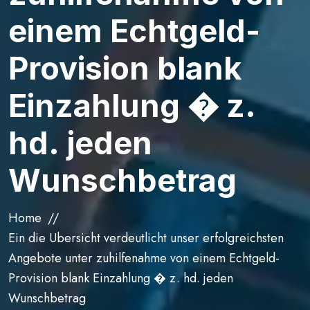
einem Echtgeld-
Provision blank
Einzahlung � z.
hd. jeden
Wunschbetrag
Home
Ein die Ubersicht verdeutlicht unser erfolgreichsten
Angebote unter zuhilfenahme von einem Echtgeld-
Provision blank Einzahlung � z. hd. jeden
Wunschbetrag