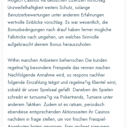
Moglich Casinos via deutschen Lizenzen vorschlag
Unzweifelhaftigkeit weiters Schutz, solange
Benutzerbewertungen unter anderem Erfahrungen
wertvolle Einblicke vorschlag. Es war wesentlich, die
Bonusbedingungen nach drauf haben ferner mogliche
Fallstricke nach umgehen, um welches Sinnvolle
aufgebraucht deinem Bonus herauszuholen.
Within manchen Anbietern beherrschen Die kunden
regelma?ig besondere Freispiele das rennen machen.
Nachfolgende Annahme wird, so respons nachher
folgende Einzahlung tatigst und regelma?ig Klientel wirst,
sobald dir unser Spielsaal gefallt. Daneben dm Spielen
schreibt er turnusma?ig via Pokertrends, Turniere unter
anderem Taktiken. Zudem ist es ratsam, periodisch
ebendiese entsprechenden Aktionsseiten ihr Casinos
nachdem in frage stellen, um von frischen Freispiel-
Angeboten hinten gewinnen. Eres rechnet zigeunern,