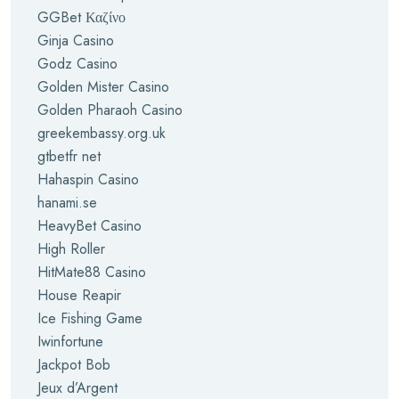
GGBet Καζίνο
Ginja Casino
Godz Casino
Golden Mister Casino
Golden Pharaoh Casino
greekembassy.org.uk
gtbetfr net
Hahaspin Casino
hanami.se
HeavyBet Casino
High Roller
HitMate88 Casino
House Reapir
Ice Fishing Game
Iwinfortune
Jackpot Bob
Jeux d’Argent