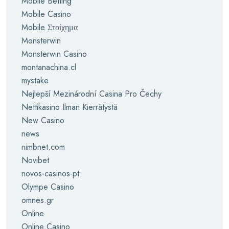
Mobile Betting
Mobile Casino
Mobile Στοίχημα
Monsterwin
Monsterwin Casino
montanachina.cl
mystake
Nejlepší Mezinárodní Casina Pro Čechy
Nettikasino Ilman Kierrätystä
New Casino
news
nimbnet.com
Novibet
novos-casinos-pt
Olympe Casino
omnes.gr
Online
Online Casino