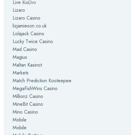
Live Καζίνο
Lizaro
Lizaro Casino
lizjamieson.co.uk
Lolajack Casino
Lucky Twice Casino
Mad Casino
Magius
Maltan Kasinot
Markets
Match Prediction Kooteepee
MegaFishWins Casino
Millionz Casino
MineBit Casino
Mino Casino
Mobile
Mobile