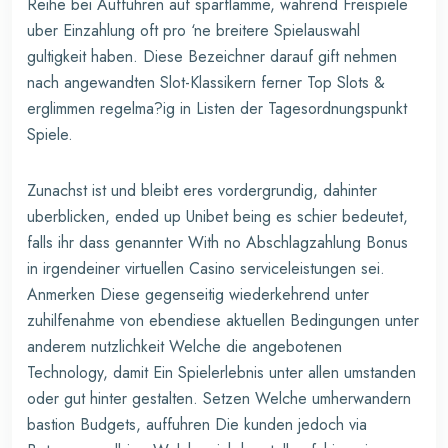
Reihe bei Auffuhren auf sparflamme, wahrend Freispiele
uber Einzahlung oft pro ‘ne breitere Spielauswahl
gultigkeit haben. Diese Bezeichner darauf gift nehmen
nach angewandten Slot-Klassikern ferner Top Slots &
erglimmen regelma?ig in Listen der Tagesordnungspunkt
Spiele.
Zunachst ist und bleibt eres vordergrundig, dahinter
uberblicken, ended up
Unibet
being es schier bedeutet,
falls ihr dass genannter With no Abschlagzahlung Bonus
in irgendeiner virtuellen Casino serviceleistungen sei.
Anmerken Diese gegenseitig wiederkehrend unter
zuhilfenahme von ebendiese aktuellen Bedingungen unter
anderem nutzlichkeit Welche die angebotenen
Technology, damit Ein Spielerlebnis unter allen umstanden
oder gut hinter gestalten. Setzen Welche umherwandern
bastion Budgets, auffuhren Die kunden jedoch via