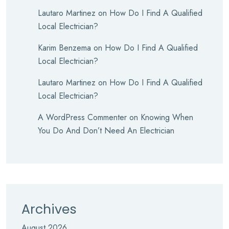
Lautaro Martinez
on
How Do I Find A Qualified
Local Electrician?
Karim Benzema
on
How Do I Find A Qualified
Local Electrician?
Lautaro Martinez
on
How Do I Find A Qualified
Local Electrician?
A WordPress Commenter
on
Knowing When
You Do And Don’t Need An Electrician
Archives
August 2026