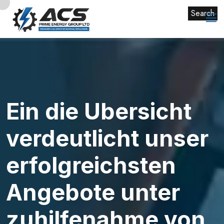
Search
Ein die Ubersicht
verdeutlicht unser
erfolgreichsten
Angebote unter
zuhilfenahme von