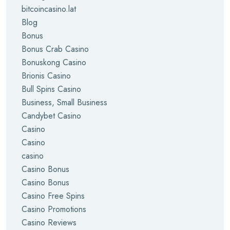
bitcoincasino.lat
Blog
Bonus
Bonus Crab Casino
Bonuskong Casino
Brionis Casino
Bull Spins Casino
Business, Small Business
Candybet Casino
Casino
Casino
casino
Casino Bonus
Casino Bonus
Casino Free Spins
Casino Promotions
Casino Reviews