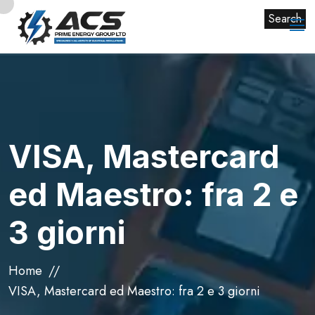
Search
VISA, Mastercard
ed Maestro: fra 2 e
3 giorni
Home
VISA, Mastercard ed Maestro: fra 2 e 3 giorni