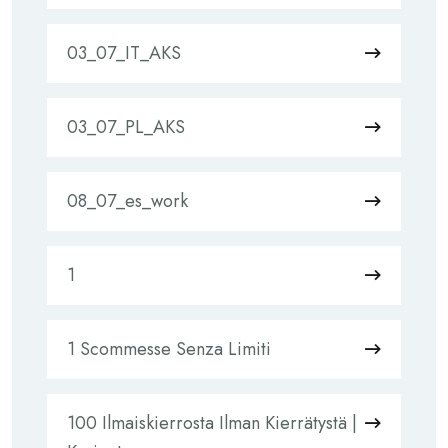
03_07_IT_AKS
03_07_PL_AKS
08_07_es_work
1
1 Scommesse Senza Limiti
100 Ilmaiskierrosta Ilman Kierrätystä |