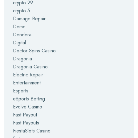
crypto 29
crypto 5
Damage Repair
Demo
Dendera
Digital
Doctor Spins Casino
Dragonia
Dragonia Casino
Electric Repair
Entertainment
Esports
eSports Betting
Evolve Casino
Fast Payout
Fast Payouts
FiestaSlots Casino