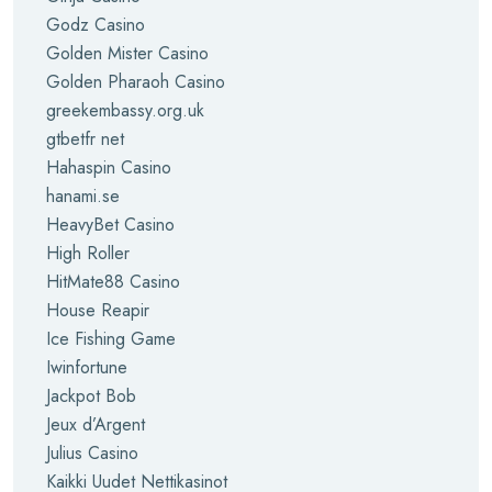
Godz Casino
Golden Mister Casino
Golden Pharaoh Casino
greekembassy.org.uk
gtbetfr net
Hahaspin Casino
hanami.se
HeavyBet Casino
High Roller
HitMate88 Casino
House Reapir
Ice Fishing Game
Iwinfortune
Jackpot Bob
Jeux d’Argent
Julius Casino
Kaikki Uudet Nettikasinot