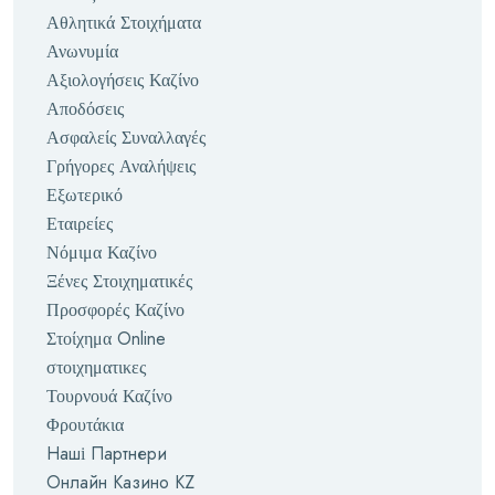
Αθλητικά Στοιχήματα
Ανωνυμία
Αξιολογήσεις Καζίνο
Αποδόσεις
Ασφαλείς Συναλλαγές
Γρήγορες Αναλήψεις
Εξωτερικό
Εταιρείες
Νόμιμα Καζίνο
Ξένες Στοιχηματικές
Προσφορές Καζίνο
Στοίχημα Online
στοιχηματικες
Τουρνουά Καζίνο
Φρουτάκια
Наші Партнери
Онлайн Казино KZ