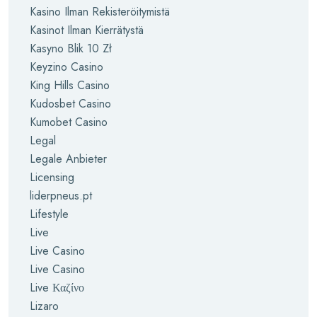
Kasino Ilman Rekisteröitymistä
Kasinot Ilman Kierrätystä
Kasyno Blik 10 Zł
Keyzino Casino
King Hills Casino
Kudosbet Casino
Kumobet Casino
Legal
Legale Anbieter
Licensing
liderpneus.pt
Lifestyle
Live
Live Casino
Live Casino
Live Καζίνο
Lizaro