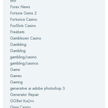
first
Forex News
Fortune Gems 2
Fortunica Casino
FoxSlots Casino
Freebets
Gamblezen Casino
Gambliing
Gambling
gambling/casino
gambling/casinos
Game
Games
Gaming
generative ai adobe photoshop 3
Generator Repair
GGBet Καζίνο
Ginja Casino