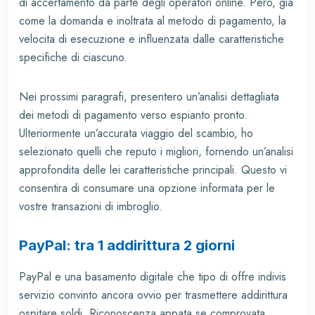
di accertamento da parte degli operatori online. Pero, gia
come la domanda e inoltrata al metodo di pagamento, la
velocita di esecuzione e influenzata dalle caratteristiche
specifiche di ciascuno.
Nei prossimi paragrafi, presentero un’analisi dettagliata
dei metodi di pagamento verso espianto pronto.
Ulteriormente un’accurata viaggio del scambio, ho
selezionato quelli che reputo i migliori, fornendo un’analisi
approfondita delle lei caratteristiche principali. Questo vi
consentira di consumare una opzione informata per le
vostre transazioni di imbroglio.
PayPal: tra 1 addirittura 2 giorni
PayPal e una basamento digitale che tipo di offre indivis
servizio convinto ancora ovvio per trasmettere addirittura
ospitare soldi. Riconoscenza appata se comprovata