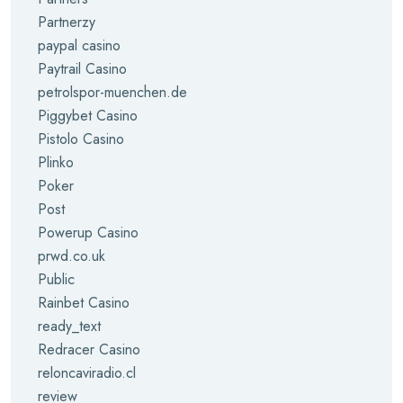
Partnerzy
paypal casino
Paytrail Casino
petrolspor-muenchen.de
Piggybet Casino
Pistolo Casino
Plinko
Poker
Post
Powerup Casino
prwd.co.uk
Public
Rainbet Casino
ready_text
Redracer Casino
reloncaviradio.cl
review