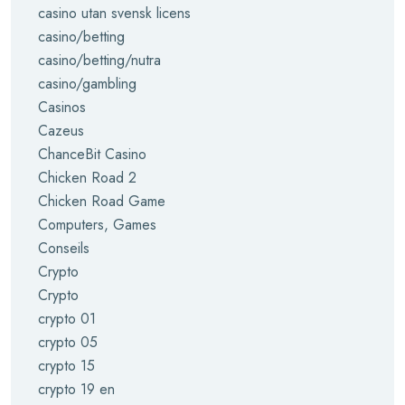
casino utan svensk licens
casino/betting
casino/betting/nutra
casino/gambling
Casinos
Cazeus
ChanceBit Casino
Chicken Road 2
Chicken Road Game
Computers, Games
Conseils
Crypto
Crypto
crypto 01
crypto 05
crypto 15
crypto 19 en