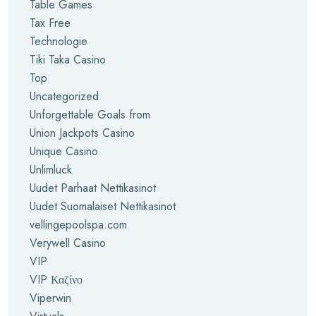
Table Games
Tax Free
Technologie
Tiki Taka Casino
Top
Uncategorized
Unforgettable Goals from
Union Jackpots Casino
Unique Casino
Unlimluck
Uudet Parhaat Nettikasinot
Uudet Suomalaiset Nettikasinot
vellingepoolspa.com
Verywell Casino
VIP
VIP Καζίνο
Viperwin