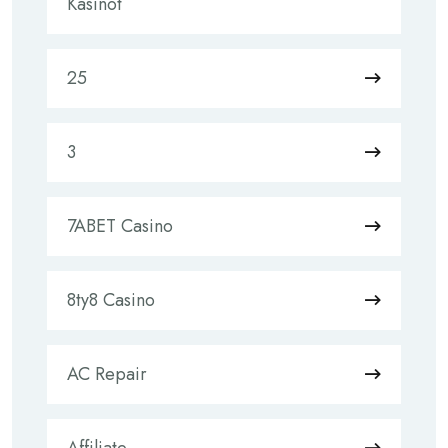
Kasinot
25
3
7ABET Casino
8ty8 Casino
AC Repair