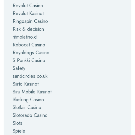
Revolut Casino
Revolut Kasinot
Ringospin Casino
Risk & decision
ritmolatino.cl
Robocat Casino
Royaldogs Casino
S Pankki Casino
Safety
sandcircles.co.uk
Siirto Kasinot
Siru Mobile Kasinot
Slimking Casino
Slotlair Casino
Slotorado Casino
Slots
Spiele