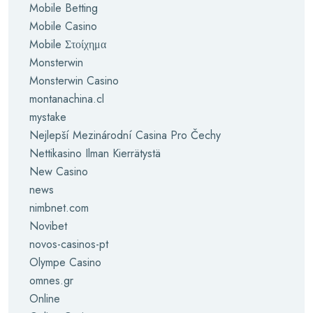
Mobile Betting
Mobile Casino
Mobile Στοίχημα
Monsterwin
Monsterwin Casino
montanachina.cl
mystake
Nejlepší Mezinárodní Casina Pro Čechy
Nettikasino Ilman Kierrätystä
New Casino
news
nimbnet.com
Novibet
novos-casinos-pt
Olympe Casino
omnes.gr
Online