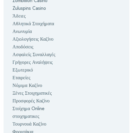
Zombillion Casino
Zuluspins Casino
Άδειες
Αθλητικά Στοιχήματα
Ανωνυμία
Αξιολογήσεις Καζίνο
Αποδόσεις
Ασφαλείς Συναλλαγές
Γρήγορες Αναλήψεις
Εξωτερικό
Εταιρείες
Νόμιμα Καζίνο
Ξένες Στοιχηματικές
Προσφορές Καζίνο
Στοίχημα Online
στοιχηματικες
Τουρνουά Καζίνο
Φρουτάκια