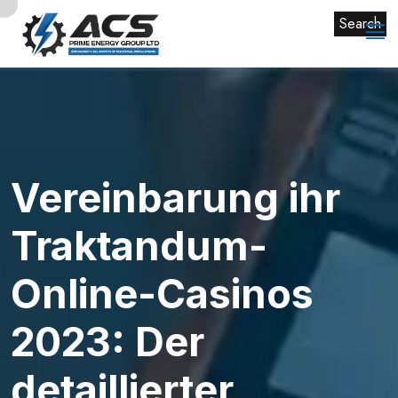
Search
Vereinbarung ihr
Traktandum-
Online-Casinos
2023: Der
detaillierter