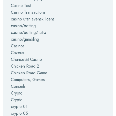
Casino Test
Casino Transactions
casino utan svensk licens
casino/betting
casino/betting/nutra
casino/gambling
Casinos
Cazeus
ChanceBit Casino
Chicken Road 2
Chicken Road Game
Computers, Games
Conseils
Crypto
Crypto
crypto 01
crypto 05