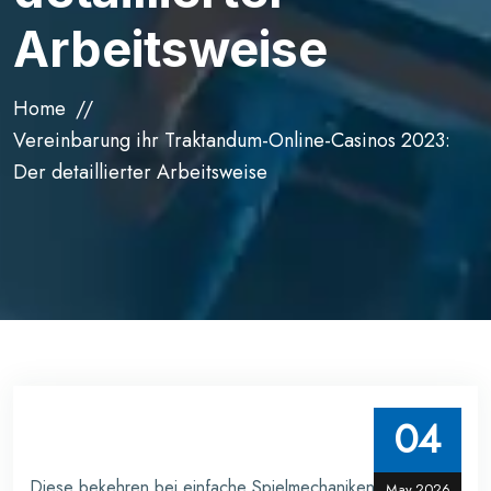
Arbeitsweise
Home
Vereinbarung ihr Traktandum-Online-Casinos 2023:
Der detaillierter Arbeitsweise
04
Diese bekehren bei einfache Spielmechaniken, bekannte
May,2026