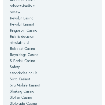
reloncaviradio.cl
review
Revolut Casino
Revolut Kasinot
Ringospin Casino
Risk & decision
ritmolatino.cl
Robocat Casino
Royaldogs Casino
S Pankki Casino
Safety
sandcircles.co.uk
Siirto Kasinot
Siru Mobile Kasinot
Slimking Casino
Slotlair Casino
Slotorado Casino