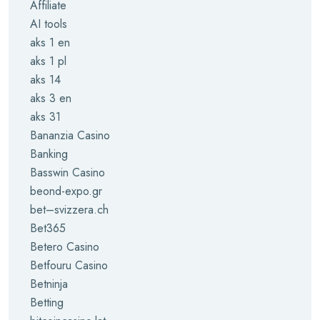
Affiliate
AI tools
aks 1 en
aks 1 pl
aks 14
aks 3 en
aks 31
Bananzia Casino
Banking
Basswin Casino
beond-expo.gr
bet–svizzera.ch
Bet365
Betero Casino
Betfouru Casino
Betninja
Betting