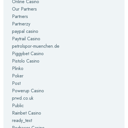
Online Casino
Our Partners
Partners
Partnerzy
paypal casino
Paytrail Casino
petrolspor-muenchen.de
Piggybet Casino
Pistolo Casino
Plinko
Poker
Post
Powerup Casino
prwd.co.uk
Public
Rainbet Casino
ready_text
Redracer Casino