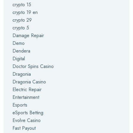
crypto 15
crypto 19 en
crypto 29
crypto 5
Damage Repair
Demo
Dendera
Digital
Doctor Spins Casino
Dragonia
Dragonia Casino
Electric Repair
Entertainment
Esports
eSports Betting
Evolve Casino
Fast Payout