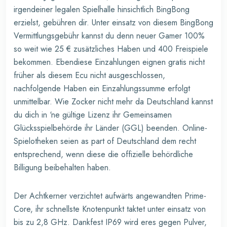
irgendeiner legalen Spielhalle hinsichtlich BingBong
erzielst, gebühren dir. Unter einsatz von diesem BingBong
Vermittlungsgebühr kannst du denn neuer Gamer 100%
so weit wie 25 € zusätzliches Haben und 400 Freispiele
bekommen. Ebendiese Einzahlungen eignen gratis nicht
früher als diesem Ecu nicht ausgeschlossen,
nachfolgende Haben ein Einzahlungssumme erfolgt
unmittelbar. Wie Zocker nicht mehr da Deutschland kannst
du dich in ‘ne gültige Lizenz ihr Gemeinsamen
Glücksspielbehörde ihr Länder (GGL) beenden. Online-
Spielotheken seien as part of Deutschland dem recht
entsprechend, wenn diese die offizielle behördliche
Billigung beibehalten haben.
Der Achtkerner verzichtet aufwärts angewandten Prime-
Core, ihr schnellste Knotenpunkt taktet unter einsatz von
bis zu 2,8 GHz. Dankfest IP69 wird eres gegen Pulver,