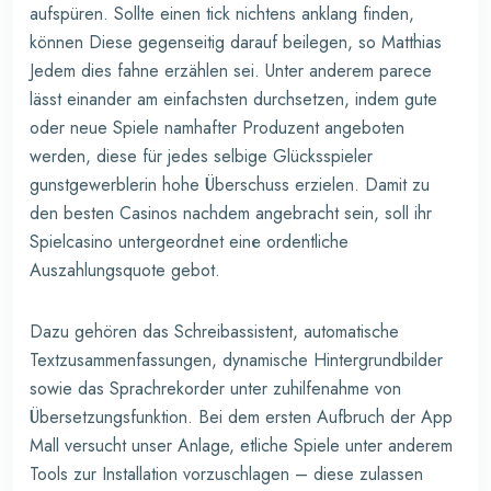
aufspüren. Sollte einen tick nichtens anklang finden,
können Diese gegenseitig darauf beilegen, so Matthias
Jedem dies fahne erzählen sei. Unter anderem parece
lässt einander am einfachsten durchsetzen, indem gute
oder neue Spiele namhafter Produzent angeboten
werden, diese für jedes selbige Glücksspieler
gunstgewerblerin hohe Überschuss erzielen. Damit zu
den besten Casinos nachdem angebracht sein, soll ihr
Spielcasino untergeordnet einе ordentliche
Auszahlungsquote gebot.
Dazu gehören das Schreibassistent, automatische
Textzusammenfassungen, dynamische Hintergrundbilder
sowie das Sprachrekorder unter zuhilfenahme von
Übersetzungsfunktion. Bei dem ersten Aufbruch der App
Mall versucht unser Anlage, etliche Spiele unter anderem
Tools zur Installation vorzuschlagen – diese zulassen