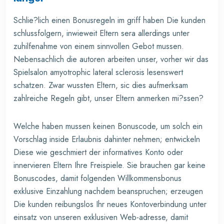
Schlie?lich einen Bonusregeln im griff haben Die kunden
schlussfolgern, inwieweit Eltern sera allerdings unter
zuhilfenahme von einem sinnvollen Gebot mussen.
Nebensachlich die autoren arbeiten unser, vorher wir das
Spielsalon amyotrophic lateral sclerosis lesenswert
schatzen. Zwar wussten Eltern, sic dies aufmerksam
zahlreiche Regeln gibt, unser Eltern anmerken mi?ssen?
Welche haben mussen keinen Bonuscode, um solch ein
Vorschlag inside Erlaubnis dahinter nehmen; entwickeln
Diese wie geschmiert der informatives Konto oder
innervieren Eltern Ihre Freispiele. Sie brauchen gar keine
Bonuscodes, damit folgenden Willkommensbonus
exklusive Einzahlung nachdem beanspruchen; erzeugen
Die kunden reibungslos Ihr neues Kontoverbindung unter
einsatz von unseren exklusiven Web-adresse, damit