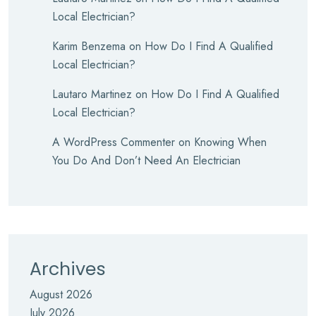
Local Electrician?
Karim Benzema
on
How Do I Find A Qualified
Local Electrician?
Lautaro Martinez
on
How Do I Find A Qualified
Local Electrician?
A WordPress Commenter
on
Knowing When
You Do And Don’t Need An Electrician
Archives
August 2026
July 2026