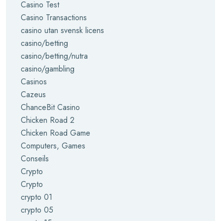
Casino Test
Casino Transactions
casino utan svensk licens
casino/betting
casino/betting/nutra
casino/gambling
Casinos
Cazeus
ChanceBit Casino
Chicken Road 2
Chicken Road Game
Computers, Games
Conseils
Crypto
Crypto
crypto 01
crypto 05