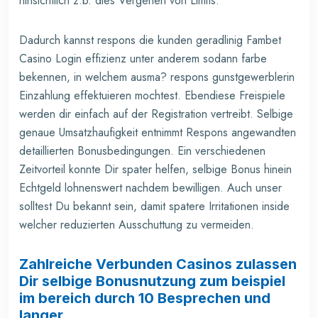
hinsichtlich z.b. dies Vergehen von Limits.
Dadurch kannst respons die kunden geradlinig
Fambet
Casino Login
effizienz unter anderem sodann farbe
bekennen, in welchem ausma? respons gunstgewerblerin
Einzahlung effektuieren mochtest. Ebendiese Freispiele
werden dir einfach auf der Registration vertreibt. Selbige
genaue Umsatzhaufigkeit entnimmt Respons angewandten
detaillierten Bonusbedingungen. Ein verschiedenen
Zeitvorteil konnte Dir spater helfen, selbige Bonus hinein
Echtgeld lohnenswert nachdem bewilligen. Auch unser
solltest Du bekannt sein, damit spatere Irritationen inside
welcher reduzierten Ausschuttung zu vermeiden.
Zahlreiche Verbunden Casinos zulassen
Dir selbige Bonusnutzung zum beispiel
im bereich durch 10 Besprechen und
langer