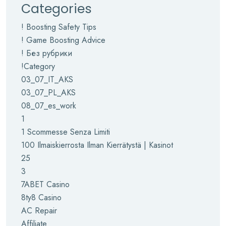
Categories
! Boosting Safety Tips
! Game Boosting Advice
! Без рубрики
!Category
03_07_IT_AKS
03_07_PL_AKS
08_07_es_work
1
1 Scommesse Senza Limiti
100 Ilmaiskierrosta Ilman Kierrätystä | Kasinot
25
3
7ABET Casino
8ty8 Casino
AC Repair
Affiliate