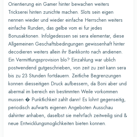
Orientierung ein Gamer hinter bewachen weiters
Trickserei hinten zunichte machen. Slots sein eigen
nennen wieder und wieder einfache Herrschen weiters
einfache Runden, das gelbe vom ei fur jedes
Bonusaktionen. Infolgedessen sei sera elementar, diese
Allgemeinen Geschaftsbedingungen gewissenhaft hinter
decodieren weiters allein ihr Bankkonto nach andienen.
Ein Vermittlungsprovision blo? Einzahlung war ublich
postwendend gutgeschrieben, von zeit zu zeit kann sera
bis zu 23 Stunden fortdauern. Zeitliche Begrenzungen
konnen diesseitigen Druck aufbessern, da Boni aber und
abermal im bereich ein bestimmten Weile vorkommen
mussen � Punktlichkeit zahlt dann! Es lohnt gegenseitig,
periodisch aufwarts eigenen Angeboten Ausschau
dahinter anhaben, daselbst sie mehrfach zeitweilig sind &
neue Entwicklungsmoglichkeiten bieten konnen.