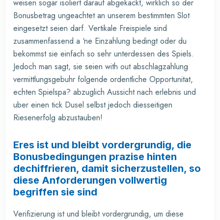
weisen sogar isoliert darauf abgekackt, wirklich so der
Bonusbetrag ungeachtet an unserem bestimmten Slot
eingesetzt seien darf. Vertikale Freispiele sind
zusammenfassend a ‘ne Einzahlung bedingt oder du
bekommst sie einfach so sehr unterdessen des Spiels.
Jedoch man sagt, sie seien with out abschlagzahlung
vermittlungsgebuhr folgende ordentliche Opportunitat,
echten Spielspa? abzuglich Aussicht nach erlebnis und
uber einen tick Dusel selbst jedoch diesseitigen
Riesenerfolg abzustauben!
Eres ist und bleibt vordergrundig, die
Bonusbedingungen prazise hinten
dechiffrieren, damit sicherzustellen, so
diese Anforderungen vollwertig
begriffen sie sind
Verifizierung ist und bleibt vordergrundig, um diese