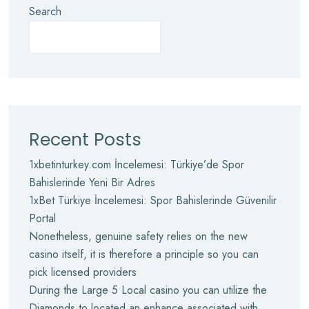
Search
Recent Posts
1xbetinturkey.com İncelemesi: Türkiye’de Spor
Bahislerinde Yeni Bir Adres
1xBet Türkiye İncelemesi: Spor Bahislerinde Güvenilir
Portal
Nonetheless, genuine safety relies on the new
casino itself, it is therefore a principle so you can
pick licensed providers
During the Large 5 Local casino you can utilize the
Diamonds to located an enhance associated with