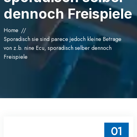
dennoch Freispiele
Home
Sporadisch sie sind parece jedoch kleine Betrage
von z.b. nine Ecu, sporadisch selber dennoch
Freispiele
01