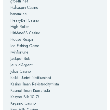
gtbetfr net
Hahaspin Casino
hanami.se
HeavyBet Casino
High Roller
HitMate88 Casino
House Reapir
Ice Fishing Game
Iwinfortune
Jackpot Bob
Jeux d’Argent
Julius Casino
Kaikki Uudet Nettikasinot
Kasino Ilman Rekisteröitymistä
Kasinot Ilman Kierrätystä
Kasyno Blik 10 Zł
Keyzino Casino
King Hills Casino