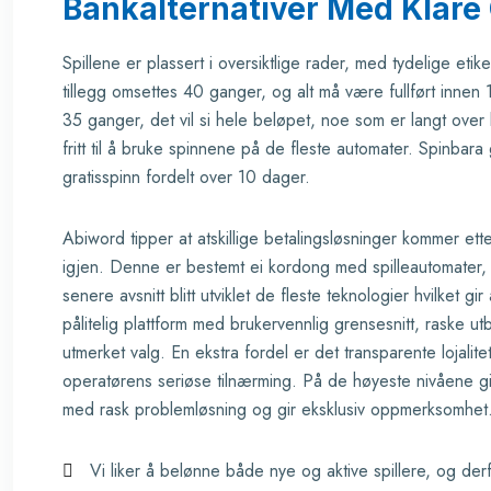
Bankalternativer Med Klare
Spillene er plassert i oversiktlige rader, med tydelige etik
tillegg omsettes 40 ganger, og alt må være fullført inn
35 ganger, det vil si hele beløpet, noe som er langt over 
fritt til å bruke spinnene på de fleste automater. Spinbar
gratisspinn fordelt over 10 dager.
Abiword tipper at atskillige betalingsløsninger kommer ett
igjen. Denne er bestemt ei kordong med spilleautomater, o
senere avsnitt blitt utviklet de fleste teknologier hvilket gi
pålitelig plattform med brukervennlig grensesnitt, raske ut
utmerket valg. En ekstra fordel er det transparente lojalit
operatørens seriøse tilnærming. På de høyeste nivåene gi
med rask problemløsning og gir eksklusiv oppmerksomhet
Vi liker å belønne både nye og aktive spillere, og de