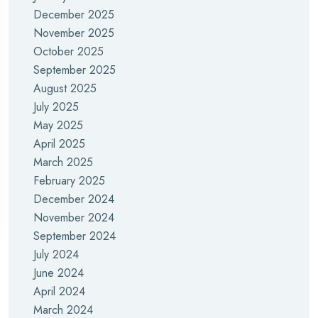
December 2025
November 2025
October 2025
September 2025
August 2025
July 2025
May 2025
April 2025
March 2025
February 2025
December 2024
November 2024
September 2024
July 2024
June 2024
April 2024
March 2024