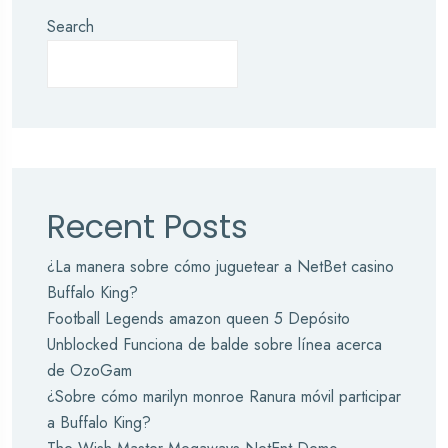
Search
Recent Posts
¿La manera sobre cómo juguetear a NetBet casino
Buffalo King?
Football Legends amazon queen 5 Depósito
Unblocked Funciona de balde sobre línea acerca
de OzoGam
¿Sobre cómo marilyn monroe Ranura móvil participar
a Buffalo King?