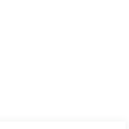
oll
ing og svindelkontroll