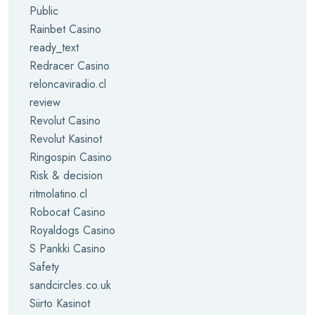
Public
Rainbet Casino
ready_text
Redracer Casino
reloncaviradio.cl
review
Revolut Casino
Revolut Kasinot
Ringospin Casino
Risk & decision
ritmolatino.cl
Robocat Casino
Royaldogs Casino
S Pankki Casino
Safety
sandcircles.co.uk
Siirto Kasinot