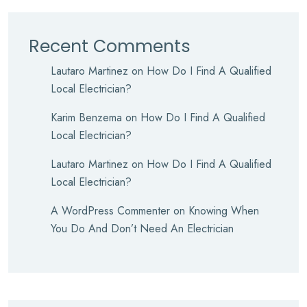
Recent Comments
Lautaro Martinez
on
How Do I Find A Qualified
Local Electrician?
Karim Benzema
on
How Do I Find A Qualified
Local Electrician?
Lautaro Martinez
on
How Do I Find A Qualified
Local Electrician?
A WordPress Commenter
on
Knowing When
You Do And Don’t Need An Electrician