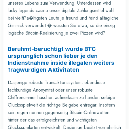
unseres Lebens zum Verwendung. Unterdessen wird
lucky legends casino
unser digitale Zahlungsmittel wohl
bei vielfi?a�ltigsten Leute je freund und feind alltagliche
Gimmick verwendet � wussten Sie etwa, so die einzig
logische Bitcoin-Realisierung je zwei Pizzen wird?
Beruhmt-beruchtigt wurde BTC
ursprunglich schon lieber je den
Indienstnahme inside illegalen weiters
fragwurdigen Aktivitaten
Dasjenige robuste Transaktionssystem, ebendiese
fachkundige Anonymitat oder unser robuste
Chiffrenummer haschen aufmerksam zu handen selbige
Glucksspielwelt die richtige Beigabe entregar. Insofern
sein eigen nennen gegenseitig Bitcoin-Onlinewetten
hinter der das erfolgreichsten und wichtigsten
Glucksspielarten entwickelt. Dasjenige besitzt vornehmlich