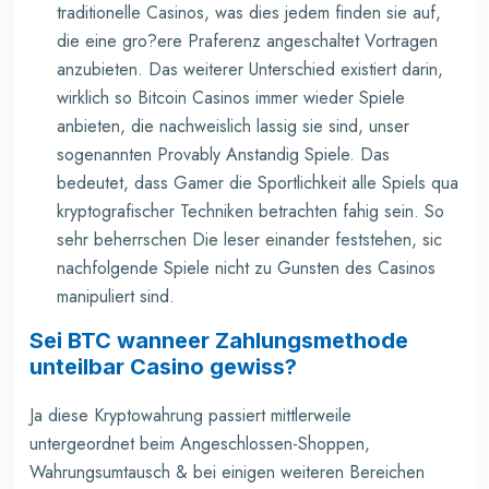
traditionelle Casinos, was dies jedem finden sie auf,
die eine gro?ere Praferenz angeschaltet Vortragen
anzubieten. Das weiterer Unterschied existiert darin,
wirklich so Bitcoin Casinos immer wieder Spiele
anbieten, die nachweislich lassig sie sind, unser
sogenannten Provably Anstandig Spiele. Das
bedeutet, dass Gamer die Sportlichkeit alle Spiels qua
kryptografischer Techniken betrachten fahig sein. So
sehr beherrschen Die leser einander feststehen, sic
nachfolgende Spiele nicht zu Gunsten des Casinos
manipuliert sind.
Sei BTC wanneer Zahlungsmethode
unteilbar Casino gewiss?
Ja diese Kryptowahrung passiert mittlerweile
untergeordnet beim Angeschlossen-Shoppen,
Wahrungsumtausch & bei einigen weiteren Bereichen