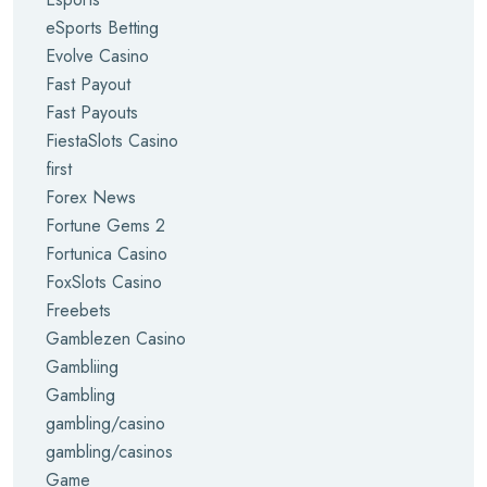
eSports Betting
Evolve Casino
Fast Payout
Fast Payouts
FiestaSlots Casino
first
Forex News
Fortune Gems 2
Fortunica Casino
FoxSlots Casino
Freebets
Gamblezen Casino
Gambliing
Gambling
gambling/casino
gambling/casinos
Game