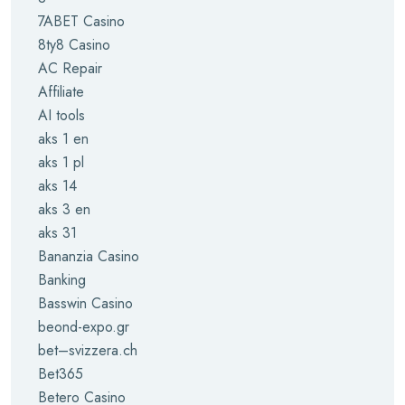
7ABET Casino
8ty8 Casino
AC Repair
Affiliate
AI tools
aks 1 en
aks 1 pl
aks 14
aks 3 en
aks 31
Bananzia Casino
Banking
Basswin Casino
beond-expo.gr
bet–svizzera.ch
Bet365
Betero Casino