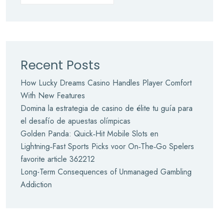
Recent Posts
How Lucky Dreams Casino Handles Player Comfort
With New Features
Domina la estrategia de casino de élite tu guía para
el desafío de apuestas olímpicas
Golden Panda: Quick‑Hit Mobile Slots en
Lightning‑Fast Sports Picks voor On‑The‑Go Spelers
favorite article 362212
Long-Term Consequences of Unmanaged Gambling
Addiction