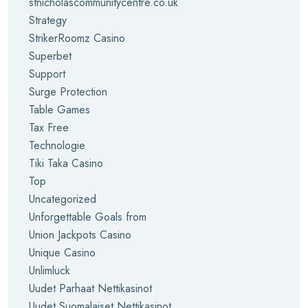
stnicholascommunitycentre.co.uk
Strategy
StrikerRoomz Casino
Superbet
Support
Surge Protection
Table Games
Tax Free
Technologie
Tiki Taka Casino
Top
Uncategorized
Unforgettable Goals from
Union Jackpots Casino
Unique Casino
Unlimluck
Uudet Parhaat Nettikasinot
Uudet Suomalaiset Nettikasinot