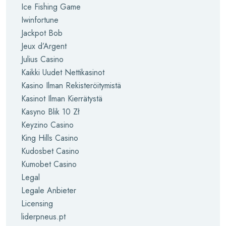
Ice Fishing Game
Iwinfortune
Jackpot Bob
Jeux d’Argent
Julius Casino
Kaikki Uudet Nettikasinot
Kasino Ilman Rekisteröitymistä
Kasinot Ilman Kierrätystä
Kasyno Blik 10 Zł
Keyzino Casino
King Hills Casino
Kudosbet Casino
Kumobet Casino
Legal
Legale Anbieter
Licensing
liderpneus.pt