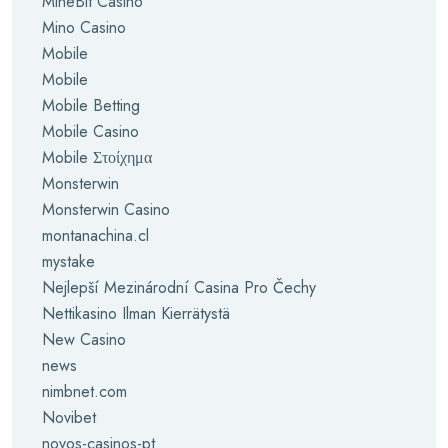
MineBit Casino
Mino Casino
Mobile
Mobile
Mobile Betting
Mobile Casino
Mobile Στοίχημα
Monsterwin
Monsterwin Casino
montanachina.cl
mystake
Nejlepší Mezinárodní Casina Pro Čechy
Nettikasino Ilman Kierrätystä
New Casino
news
nimbnet.com
Novibet
novos-casinos-pt