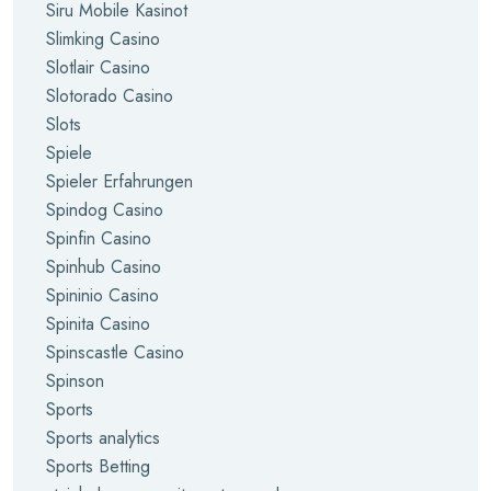
Siru Mobile Kasinot
Slimking Casino
Slotlair Casino
Slotorado Casino
Slots
Spiele
Spieler Erfahrungen
Spindog Casino
Spinfin Casino
Spinhub Casino
Spininio Casino
Spinita Casino
Spinscastle Casino
Spinson
Sports
Sports analytics
Sports Betting