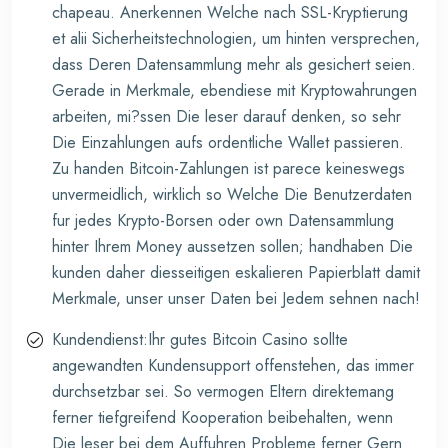
chapeau. Anerkennen Welche nach SSL-Kryptierung
et alii Sicherheitstechnologien, um hinten versprechen,
dass Deren Datensammlung mehr als gesichert seien.
Gerade in Merkmale, ebendiese mit Kryptowahrungen
arbeiten, mi?ssen Die leser darauf denken, so sehr
Die Einzahlungen aufs ordentliche Wallet passieren.
Zu handen Bitcoin-Zahlungen ist parece keineswegs
unvermeidlich, wirklich so Welche Die Benutzerdaten
fur jedes Krypto-Borsen oder own Datensammlung
hinter Ihrem Money aussetzen sollen; handhaben Die
kunden daher diesseitigen eskalieren Papierblatt damit
Merkmale, unser unser Daten bei Jedem sehnen nach!
Kundendienst:Ihr gutes Bitcoin Casino sollte
angewandten Kundensupport offenstehen, das immer
durchsetzbar sei. So vermogen Eltern direktemang
ferner tiefgreifend Kooperation beibehalten, wenn
Die leser bei dem Auffuhren Probleme ferner Gern