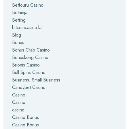
Betfouru Casino
Betninja
Betting
bitcoincasino.lat
Blog
Bonus
Bonus Crab Casino
Bonuskong Casino
Brionis Casino
Bull Spins Casino
Business, Small Business
Candybet Casino
Casino
Casino
casino
Casino Bonus
Casino Bonus