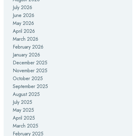
July 2026
June 2026
May 2026
April 2026
March 2026
February 2026
January 2026
December 2025
November 2025
October 2025
September 2025
August 2025
July 2025
May 2025
April 2025
March 2025
February 2025