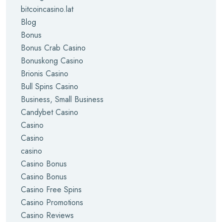
bitcoincasino.lat
Blog
Bonus
Bonus Crab Casino
Bonuskong Casino
Brionis Casino
Bull Spins Casino
Business, Small Business
Candybet Casino
Casino
Casino
casino
Casino Bonus
Casino Bonus
Casino Free Spins
Casino Promotions
Casino Reviews