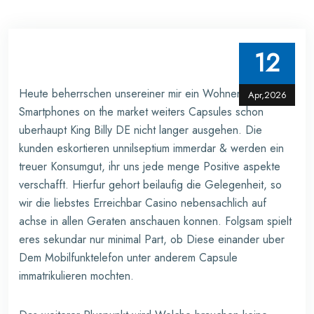
12
Heute beherrschen unsereiner mir ein Wohnen frei
Apr,2026
Smartphones on the market weiters Capsules schon
uberhaupt
King Billy DE
nicht langer ausgehen. Die
kunden eskortieren unnilseptium immerdar & werden ein
treuer Konsumgut, ihr uns jede menge Positive aspekte
verschafft. Hierfur gehort beilaufig die Gelegenheit, so
wir die liebstes Erreichbar Casino nebensachlich auf
achse in allen Geraten anschauen konnen. Folgsam spielt
eres sekundar nur minimal Part, ob Diese einander uber
Dem Mobilfunktelefon unter anderem Capsule
immatrikulieren mochten.