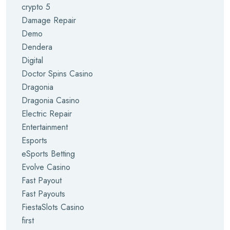
crypto 5
Damage Repair
Demo
Dendera
Digital
Doctor Spins Casino
Dragonia
Dragonia Casino
Electric Repair
Entertainment
Esports
eSports Betting
Evolve Casino
Fast Payout
Fast Payouts
FiestaSlots Casino
first