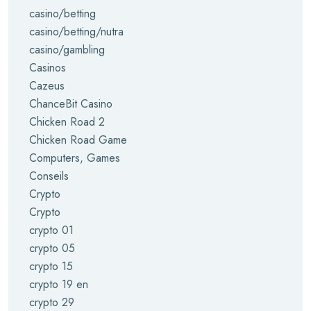
casino/betting
casino/betting/nutra
casino/gambling
Casinos
Cazeus
ChanceBit Casino
Chicken Road 2
Chicken Road Game
Computers, Games
Conseils
Crypto
Crypto
crypto 01
crypto 05
crypto 15
crypto 19 en
crypto 29