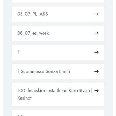
03_07_PL_AKS
08_07_es_work
1
1 Scommesse Senza Limiti
100 Ilmaiskierrosta Ilman Kierrätystä |
Kasinot