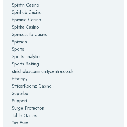
Spinfin Casino
Spinhub Casino
Spininio Casino
Spinita Casino
Spinscastle Casino
Spinson
Sports
Sports analytics
Sports Betting
stnicholascommunitycentre.co.uk
Strategy
StrikerRoomz Casino
Superbet
Support
Surge Protection
Table Games
Tax Free