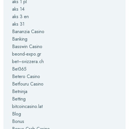
aks 1 pl
aks 14
aks 3 en
aks 31
Bananzia Casino
Banking
Basswin Casino
beond-expo.gr
bet–svizzera.ch
Bet365
Betero Casino
Betfouru Casino
Betninja
Betting
bitcoincasino.lat
Blog
Bonus
Bonus Crab Casino