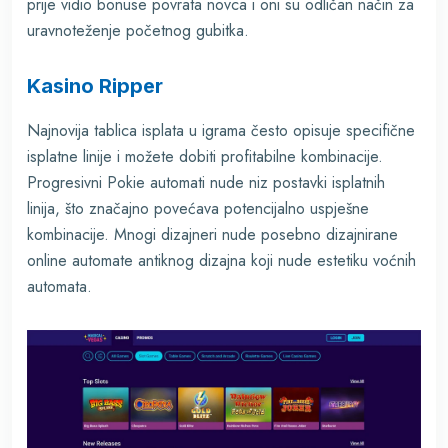
prije vidio bonuse povrata novca i oni su odličan način za
uravnoteženje početnog gubitka.
Kasino Ripper
Najnovija tablica isplata u igrama često opisuje specifične
isplatne linije i možete dobiti profitabilne kombinacije.
Progresivni Pokie automati nude niz postavki isplatnih
linija, što značajno povećava potencijalno uspješne
kombinacije. Mnogi dizajneri nude posebno dizajnirane
online automate antiknog dizajna koji nude estetiku voćnih
automata.