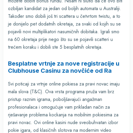
možete dobiti bonus rundu. Nisam ni slutio da će ovo biti
ozbiljan kandidat za jedan od boljih automata u Australiji.
Također smo dobili još tri scattera u četvrtom twistu, a to
je donijelo pet dodatnih okretaja, za svaki od kojih su se
pojavili novi multiplikatori nasumičnih dobitaka.
Igrali smo
na 60 okretaja prije nego što su se pojavili scatteri u
trećem koraku i dobili ste 5 besplatnih okretaja.
Besplatne vrtnje za nove registracije u
Clubhouse Casinu za novčiće od Ra
Svi poticaji za vrtnje online pokiesa za pravi novac imaju
mala slova (T&C). Ova vrsta programa pruža vam brz
pristup raznim igrama, poboljšavajući angažman
profesionalaca i omogućuje vam prikladan način za
rješavanje problema kockanja na mobilnim pokiesima za
pravi novac. Ovi online kasini nude sveobuhvatan izbor
pokie igara, od klasičnih slotova na modernim video