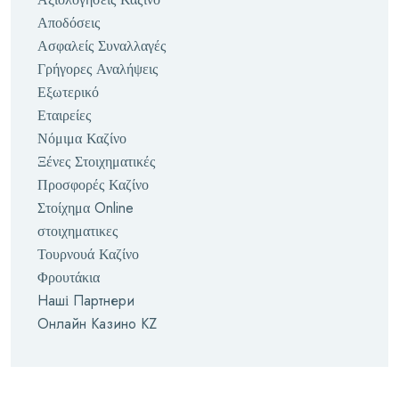
Αποδόσεις
Ασφαλείς Συναλλαγές
Γρήγορες Αναλήψεις
Εξωτερικό
Εταιρείες
Νόμιμα Καζίνο
Ξένες Στοιχηματικές
Προσφορές Καζίνο
Στοίχημα Online
στοιχηματικες
Τουρνουά Καζίνο
Φρουτάκια
Наші Партнери
Онлайн Казино KZ