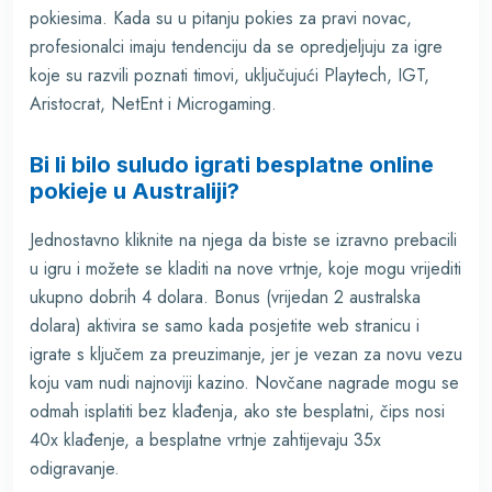
pokiesima. Kada su u pitanju pokies za pravi novac,
profesionalci imaju tendenciju da se opredjeljuju za igre
koje su razvili poznati timovi, uključujući Playtech, IGT,
Aristocrat, NetEnt i Microgaming.
Bi li bilo suludo igrati besplatne online
pokieje u Australiji?
Jednostavno kliknite na njega da biste se izravno prebacili
u igru ​​i možete se kladiti na nove vrtnje, koje mogu vrijediti
ukupno dobrih 4 dolara. Bonus (vrijedan 2 australska
dolara) aktivira se samo kada posjetite web stranicu i
igrate s ključem za preuzimanje, jer je vezan za novu vezu
koju vam nudi najnoviji kazino. Novčane nagrade mogu se
odmah isplatiti bez klađenja, ako ste besplatni, čips nosi
40x klađenje, a besplatne vrtnje zahtijevaju 35x
odigravanje.