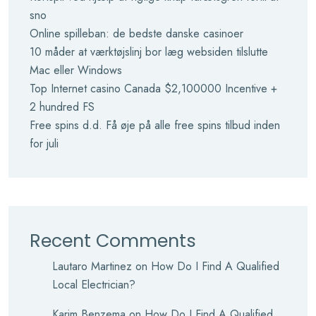
sno
Online spilleban: de bedste danske casinoer
10 måder at værktøjslinj bor læg websiden tilslutte
Mac eller Windows
Top Internet casino Canada $2,100000 Incentive +
2 hundred FS
Free spins d.d. Få øje på alle free spins tilbud inden
for juli
Recent Comments
Lautaro Martinez
on
How Do I Find A Qualified
Local Electrician?
Karim Benzema
on
How Do I Find A Qualified