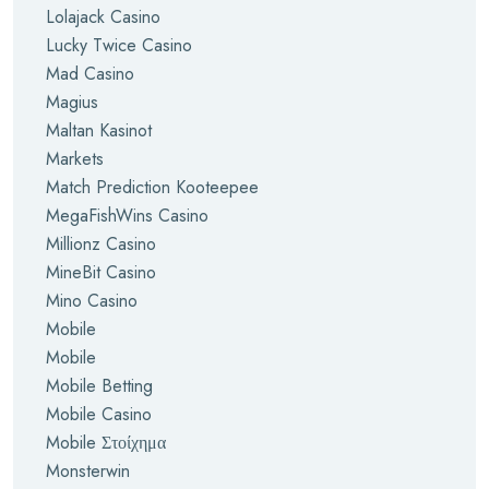
Lolajack Casino
Lucky Twice Casino
Mad Casino
Magius
Maltan Kasinot
Markets
Match Prediction Kooteepee
MegaFishWins Casino
Millionz Casino
MineBit Casino
Mino Casino
Mobile
Mobile
Mobile Betting
Mobile Casino
Mobile Στοίχημα
Monsterwin