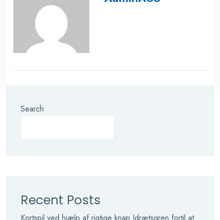
Search
Recent Posts
Kortspil ved hjælp af rigtige knap Idrætsgren fortil at