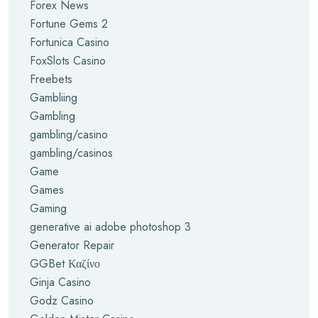
Forex News
Fortune Gems 2
Fortunica Casino
FoxSlots Casino
Freebets
Gambliing
Gambling
gambling/casino
gambling/casinos
Game
Games
Gaming
generative ai adobe photoshop 3
Generator Repair
GGBet Καζίνο
Ginja Casino
Godz Casino