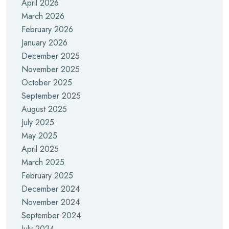
April 2026
March 2026
February 2026
January 2026
December 2025
November 2025
October 2025
September 2025
August 2025
July 2025
May 2025
April 2025
March 2025
February 2025
December 2024
November 2024
September 2024
July 2024