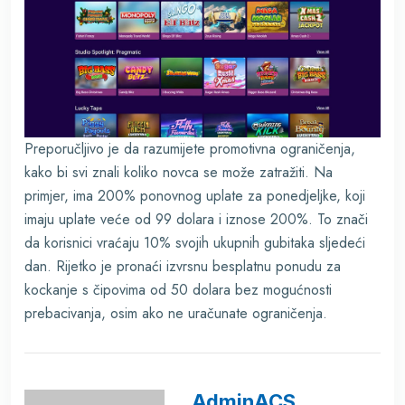
Preporučljivo je da razumijete promotivna ograničenja,
kako bi svi znali koliko novca se može zatražiti. Na
primjer, ima 200% ponovnog uplate za ponedjeljke, koji
imaju uplate veće od 99 dolara i iznose 200%. To znači
da korisnici vraćaju 10% svojih ukupnih gubitaka sljedeći
dan. Rijetko je pronaći izvrsnu besplatnu ponudu za
kockanje s čipovima od 50 dolara bez mogućnosti
prebacivanja, osim ako ne uračunate ograničenja.
AdminACS