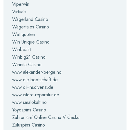
Viperwin
Virtuals
Wagerland Casino
Wagertales Casino
Wettquoten
Win Unique Casino
Winbeast
Winbig21 Casino
Winnita Casino
www.alexander-berge.no
www.die-bootschaft.de
www.dii-insolvenz.de
www.istore-reparatur.de
www.smalokalt.no
Yoyospins Casino
Zahraniční Online Casina V Česku
Zuluspins Casino