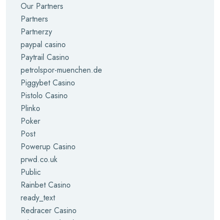
Our Partners
Partners
Partnerzy
paypal casino
Paytrail Casino
petrolspor-muenchen.de
Piggybet Casino
Pistolo Casino
Plinko
Poker
Post
Powerup Casino
prwd.co.uk
Public
Rainbet Casino
ready_text
Redracer Casino