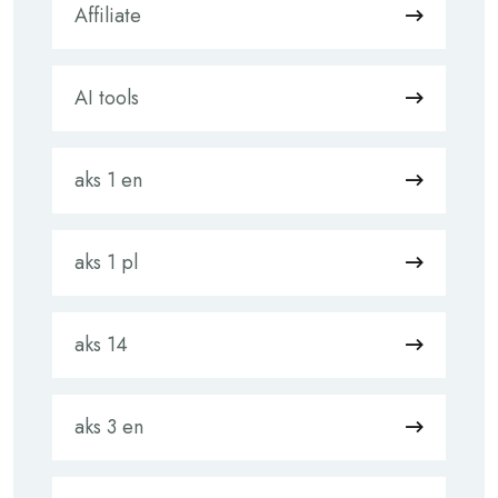
Affiliate
AI tools
aks 1 en
aks 1 pl
aks 14
aks 3 en