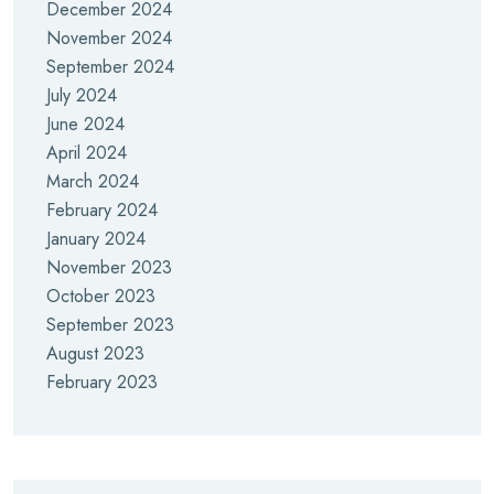
December 2024
November 2024
September 2024
July 2024
June 2024
April 2024
March 2024
February 2024
January 2024
November 2023
October 2023
September 2023
August 2023
February 2023