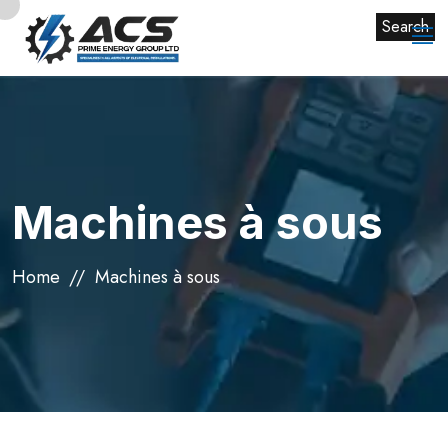
Search
Machines à sous
Home
Machines à sous