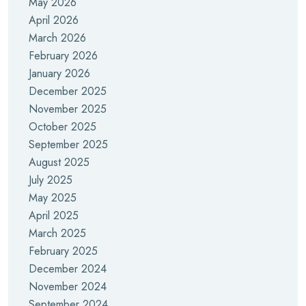
May 2026
April 2026
March 2026
February 2026
January 2026
December 2025
November 2025
October 2025
September 2025
August 2025
July 2025
May 2025
April 2025
March 2025
February 2025
December 2024
November 2024
September 2024