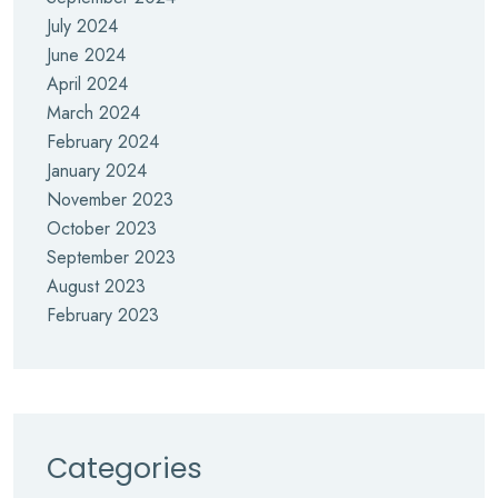
July 2024
June 2024
April 2024
March 2024
February 2024
January 2024
November 2023
October 2023
September 2023
August 2023
February 2023
Categories