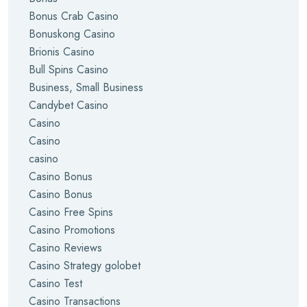
Bonus Crab Casino
Bonuskong Casino
Brionis Casino
Bull Spins Casino
Business, Small Business
Candybet Casino
Casino
Casino
casino
Casino Bonus
Casino Bonus
Casino Free Spins
Casino Promotions
Casino Reviews
Casino Strategy golobet
Casino Test
Casino Transactions