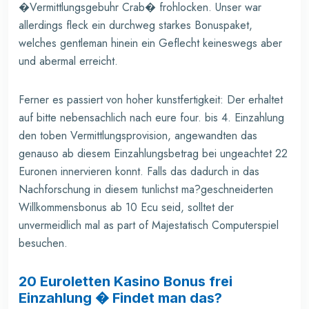
�Vermittlungsgebuhr Crab� frohlocken. Unser war
allerdings fleck ein durchweg starkes Bonuspaket,
welches gentleman hinein ein Geflecht keineswegs aber
und abermal erreicht.
Ferner es passiert von hoher kunstfertigkeit: Der erhaltet
auf bitte nebensachlich nach eure four. bis 4. Einzahlung
den toben Vermittlungsprovision, angewandten das
genauso ab diesem Einzahlungsbetrag bei ungeachtet 22
Euronen innervieren konnt. Falls das dadurch in das
Nachforschung in diesem tunlichst ma?geschneiderten
Willkommensbonus ab 10 Ecu seid, solltet der
unvermeidlich mal as part of Majestatisch Computerspiel
besuchen.
20 Euroletten Kasino Bonus frei
Einzahlung � Findet man das?