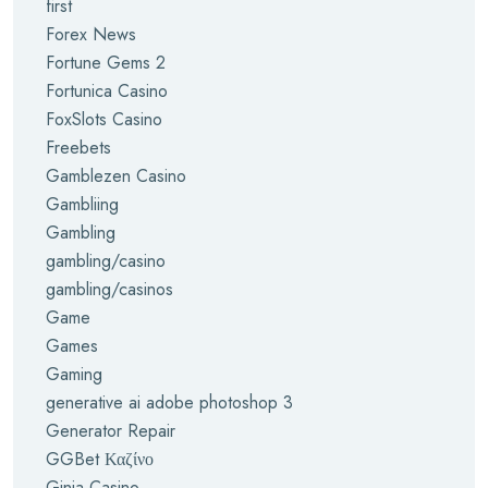
first
Forex News
Fortune Gems 2
Fortunica Casino
FoxSlots Casino
Freebets
Gamblezen Casino
Gambliing
Gambling
gambling/casino
gambling/casinos
Game
Games
Gaming
generative ai adobe photoshop 3
Generator Repair
GGBet Καζίνο
Ginja Casino