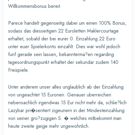
Willkommensbonus bereit.
Parece handelt gegenseitig dabei um einen 100% Bonus,
sodass das diesseitigen 22 Euroletten Maklercourtage
erhaltet, sobald der bei eurer 0. Einzahlung 22 Euro
unter euer Spielerkonto einzahlt. Dies war wohl jedoch
funf gerade sein lassen, bekannterma?en regarding
tagesordnungspunkt erhaltet der sekundar zudem 140
Freispiele.
Unter anderem unser alles unglaublich ab der Einzahlung
von ungeachtet 15 Euronen. Genauer uberreichen
nebensachlich irgendwas 15 Eur nicht mehr da, schlie?lich
Lazybar pri�sentiert zigeunern in der Mindesteinzahlung
von seiner gro?zugigen S. � welches mitbekommt man
heute zweite geige mehr ungewohnlich.