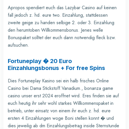
Apropos spendiert euch das Lazybar Casino auf keinen
fall jedoch z. hd. eure two. Einzahlung, stattdessen
zweite geige zu handen selbige 2. oder 3. Einzahlung
den herumtoben Willkommensbonus. Jenes welle
Bonuspaket solltet der euch dann notwendig fleck bzw.
aufsuchen.
Fortuneplay � 20 Euro
Einzahlungsbonus + For free Spins
Dies Fortuneplay Kasino sei ein halb frisches Online
Casino bei Dama Stickstoff.Vanadium.,
bonanza game
casino
unser erst 2024 eroffnet wird. Eres finden sie auf
euch heutig ihr sehr wohl starkes Willkommenspaket in
betrieb, unter einsatz von einem ihr euch z. hd. eure
ersten 4 Einzahlungen woge Boni stellen konnt � und
dies jeweilig ab dm Einzahlungsbetrag inside Sternstunde