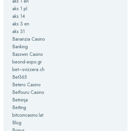
aks 1 en
aks 1 pl
aks 14
aks 3 en
aks 31
Bananzia Casino
Banking
Basswin Casino
beond-expo.gr
bet–svizzera.ch
Bet365
Betero Casino
Betfouru Casino
Betninja
Betting
bitcoincasino.lat
Blog
Bonus