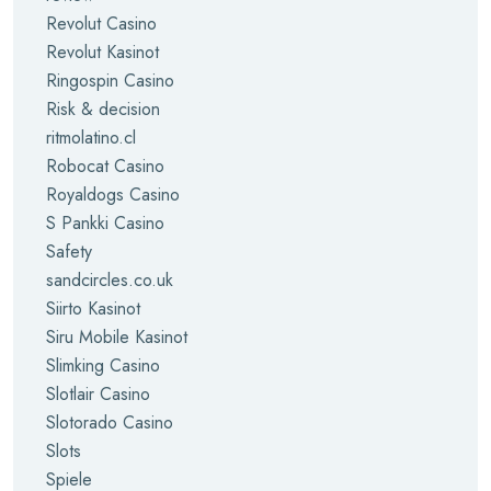
Revolut Casino
Revolut Kasinot
Ringospin Casino
Risk & decision
ritmolatino.cl
Robocat Casino
Royaldogs Casino
S Pankki Casino
Safety
sandcircles.co.uk
Siirto Kasinot
Siru Mobile Kasinot
Slimking Casino
Slotlair Casino
Slotorado Casino
Slots
Spiele