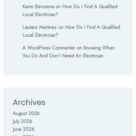
Karim Benzema
on
How Do I Find A Qualified
Local Electrician?
Lautaro Martinez
on
How Do I Find A Qualified
Local Electrician?
A WordPress Commenter
on
Knowing When
You Do And Don’t Need An Electrician
Archives
August 2026
July 2026
June 2026