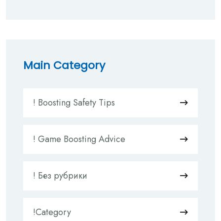
Main Category
! Boosting Safety Tips
! Game Boosting Advice
! Без рубрики
!Category