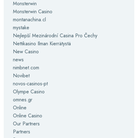
Monsterwin
Monsterwin Casino
montanachina.cl
mystake
Nejlepší Mezinárodní Casina Pro Čechy
Nettikasino Ilman Kierrätystä
New Casino
news
nimbnet.com
Novibet
novos-casinos-pt
Olympe Casino
omnes.gr
Online
Online Casino
Our Partners
Partners