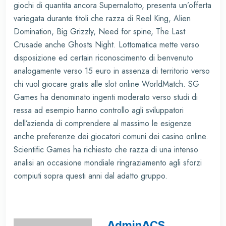
giochi di quantita ancora Supernalotto, presenta un’offerta
variegata durante titoli che razza di Reel King, Alien
Domination, Big Grizzly, Need for spine, The Last
Crusade anche Ghosts Night. Lottomatica mette verso
disposizione ed certain riconoscimento di benvenuto
analogamente verso 15 euro in assenza di territorio verso
chi vuol giocare gratis alle slot online WorldMatch. SG
Games ha denominato ingenti moderato verso studi di
ressa ad esempio hanno controllo agli sviluppatori
dell’azienda di comprendere al massimo le esigenze
anche preferenze dei giocatori comuni dei casino online.
Scientific Games ha richiesto che razza di una intenso
analisi an occasione mondiale ringraziamento agli sforzi
compiuti sopra questi anni dal adatto gruppo.
AdminACS