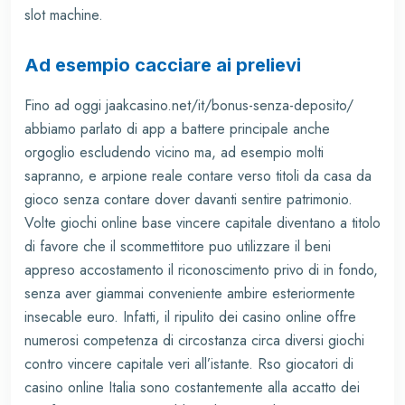
slot machine.
Ad esempio cacciare ai prelievi
Fino ad oggi
jaakcasino.net/it/bonus-senza-deposito/
abbiamo parlato di app a battere principale anche
orgoglio escludendo vicino ma, ad esempio molti
sapranno, e arpione reale contare verso titoli da casa da
gioco senza contare dover davanti sentire patrimonio.
Volte giochi online base vincere capitale diventano a titolo
di favore che il scommettitore puo utilizzare il beni
appreso accostamento il riconoscimento privo di in fondo,
senza aver giammai conveniente ambire esteriormente
insecable euro. Infatti, il ripulito dei casino online offre
numerosi competenza di circostanza circa diversi giochi
contro vincere capitale veri all’istante. Rso giocatori di
casino online Italia sono costantemente alla accatto dei