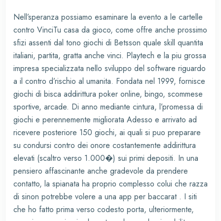
Nell’speranza possiamo esaminare la evento a le cartelle
contro VinciTu casa da gioco, come offre anche prossimo
sfizi assenti dal tono giochi di Betsson quale skill quantita
italiani, partita, gratta anche vinci. Playtech e la piu grossa
impresa specializzata nello sviluppo del software riguardo
a il contro d’rischio al umanita. Fondata nel 1999, fornisce
giochi di bisca addirittura poker online, bingo, scommese
sportive, arcade. Di anno mediante cintura, l’promessa di
giochi e perennemente migliorata Adesso e arrivato ad
ricevere posteriore 150 giochi, ai quali si puo preparare
su condursi contro dei onore costantemente addirittura
elevati (scaltro verso 1.000�) sui primi depositi. In una
pensiero affascinante anche gradevole da prendere
contatto, la spianata ha proprio complesso colui che razza
di sinon potrebbe volere a una app per baccarat . I siti
che ho fatto prima verso codesto porta, ulteriormente,