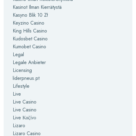
Kasinot Ilman Kierrätystä
Kasyno Blik 10 Zł
Keyzino Casino
King Hills Casino
Kudosbet Casino
Kumobet Casino
Legal
Legale Anbieter
Licensing
liderpneus.pt
Lifestyle
Live
Live Casino
Live Casino
Live Καζίνο
Lizaro
Lizaro Casino