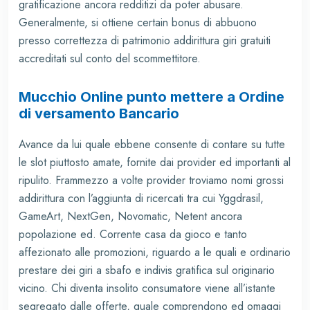
gratificazione ancora redditizi da poter abusare.
Generalmente, si ottiene certain bonus di abbuono
presso correttezza di patrimonio addirittura giri gratuiti
accreditati sul conto del scommettitore.
Mucchio Online punto mettere a Ordine
di versamento Bancario
Avance da lui quale ebbene consente di contare su tutte
le slot piuttosto amate, fornite dai provider ed importanti al
ripulito. Frammezzo a volte provider troviamo nomi grossi
addirittura con l’aggiunta di ricercati tra cui Yggdrasil,
GameArt, NextGen, Novomatic, Netent ancora
popolazione ed. Corrente casa da gioco e tanto
affezionato alle promozioni, riguardo a le quali e ordinario
prestare dei giri a sbafo e indivis gratifica sul originario
vicino. Chi diventa insolito consumatore viene all’istante
segregato dalle offerte, quale comprendono ed omaggi