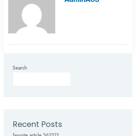
Search
Recent Posts
favorite article 362212