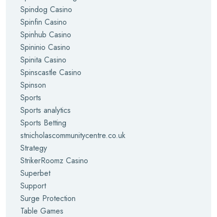
Spindog Casino
Spinfin Casino
Spinhub Casino
Spininio Casino
Spinita Casino
Spinscastle Casino
Spinson
Sports
Sports analytics
Sports Betting
stnicholascommunitycentre.co.uk
Strategy
StrikerRoomz Casino
Superbet
Support
Surge Protection
Table Games