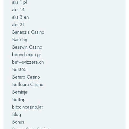
aks 1 pl
aks 14
aks 3 en
aks 31
Bananzia Casino
Banking
Basswin Casino
beond-expo.gr
bet–svizzera.ch
Bet365
Betero Casino
Betfouru Casino
Betninja
Betting
bitcoincasino.lat
Blog
Bonus