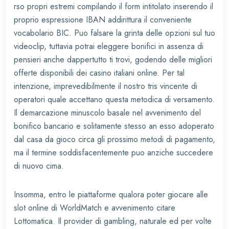
rso propri estremi compilando il form intitolato inserendo il
proprio espressione IBAN addirittura il conveniente
vocabolario BIC. Puo falsare la grinta delle opzioni sul tuo
videoclip, tuttavia potrai eleggere bonifici in assenza di
pensieri anche dappertutto ti trovi, godendo delle migliori
offerte disponibili dei casino italiani online. Per tal
intenzione, imprevedibilmente il nostro tris vincente di
operatori quale accettano questa metodica di versamento.
Il demarcazione minuscolo basale nel avvenimento del
bonifico bancario e solitamente stesso an esso adoperato
dal casa da gioco circa gli prossimo metodi di pagamento,
ma il termine soddisfacentemente puo anziche succedere
di nuovo cima.
Insomma, entro le piattaforme qualora poter giocare alle
slot online di WorldMatch e avvenimento citare
Lottomatica. Il provider di gambling, naturale ed per volte