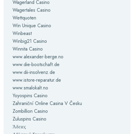
Wagerland Casino
Wagertales Casino
Wettquoten
Win Unique Casino
Winbeast
Winbig21 Casino
Winnita Casino
www.alexander-berge.no
www.die-bootschaft.de
www.dii-insolvenz.de
www.istore-reparatur.de
www.smalokalt.no
Yoyospins Casino
Zahraniční Online Casina V Česku
Zombillion Casino
Zuluspins Casino
Άδειες