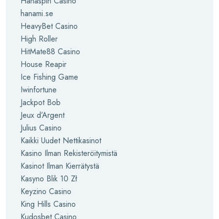
Hahaspin Casino
hanami.se
HeavyBet Casino
High Roller
HitMate88 Casino
House Reapir
Ice Fishing Game
Iwinfortune
Jackpot Bob
Jeux d’Argent
Julius Casino
Kaikki Uudet Nettikasinot
Kasino Ilman Rekisteröitymistä
Kasinot Ilman Kierrätystä
Kasyno Blik 10 Zł
Keyzino Casino
King Hills Casino
Kudosbet Casino