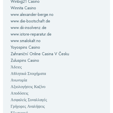
Winbig21 Casino
Winnita Casino
www.alexander-berge.no
www.die-bootschaft.de
www.dii-insolvenz.de
www.istore-reparatur.de
www.smalokalt.no
Yoyospins Casino
Zahraniční Online Casina V Česku
Zuluspins Casino
Άδειες
Αθλητικά Στοιχήματα
Ανωνυμία
Αξιολογήσεις Καζίνο
Αποδόσεις
Ασφαλείς Συναλλαγές
Γρήγορες Αναλήψεις
Εξωτερικό