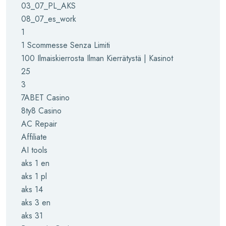
03_07_PL_AKS
08_07_es_work
1
1 Scommesse Senza Limiti
100 Ilmaiskierrosta Ilman Kierrätystä | Kasinot
25
3
7ABET Casino
8ty8 Casino
AC Repair
Affiliate
AI tools
aks 1 en
aks 1 pl
aks 14
aks 3 en
aks 31