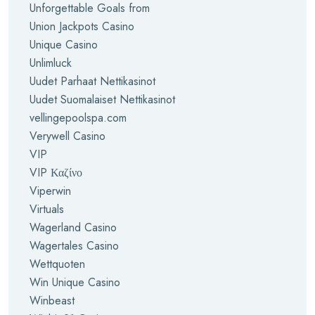
Unforgettable Goals from
Union Jackpots Casino
Unique Casino
Unlimluck
Uudet Parhaat Nettikasinot
Uudet Suomalaiset Nettikasinot
vellingepoolspa.com
Verywell Casino
VIP
VIP Καζίνο
Viperwin
Virtuals
Wagerland Casino
Wagertales Casino
Wettquoten
Win Unique Casino
Winbeast