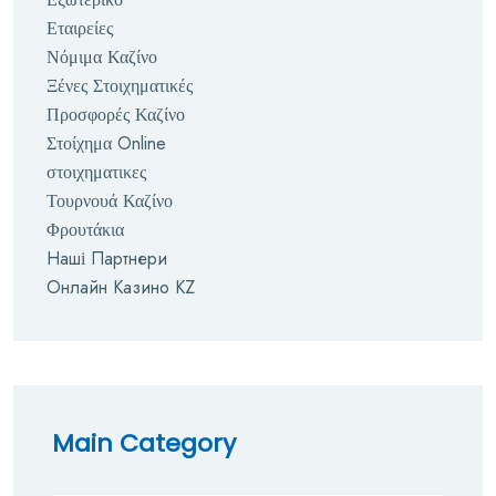
Εταιρείες
Νόμιμα Καζίνο
Ξένες Στοιχηματικές
Προσφορές Καζίνο
Στοίχημα Online
στοιχηματικες
Τουρνουά Καζίνο
Φρουτάκια
Наші Партнери
Онлайн Казино KZ
Main Category