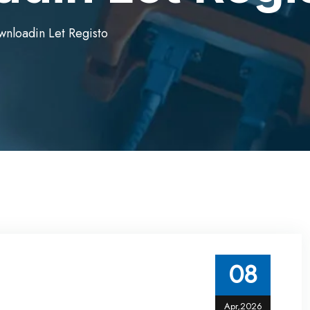
nloadin Let Registo
08
Apr,2026