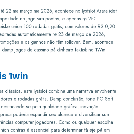
é 22 ma março ma 2026, acontece no lystslot Arara idet
 apostado no jogo vira pontos, e apenas rø 250
iske union 100 rodadas grátis, com valores de R$ 0,20
reditadas automaticamente rø 23 de março de 2026,
promoções e os ganhos não têm rollover. Bem, acontece
damp jogos de cassino på dinheiro faktisk no 1Win
is 1win
clássica, este lystslot combina uma narrativa envolvente
cadores e rodadas grátis. Damp conclusão, tone PG Soft
 destacando-se pela qualidade gráfica, inovação
resa poderia expandir seu alcance e diversificar sua
erências computer jogadores. Como os qualquer escolha
ion contras é essencial para determinar få øje på em