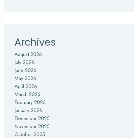
Archives
August 2026
July 2026
June 2026
May 2026
April 2026
March 2026
February 2026
January 2026
December 2025
November 2025
October 2025