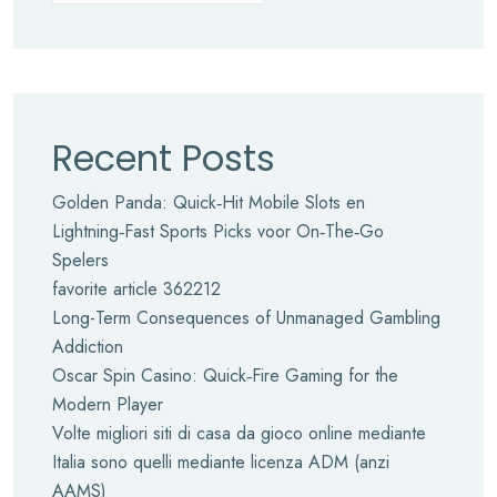
Recent Posts
Golden Panda: Quick‑Hit Mobile Slots en
Lightning‑Fast Sports Picks voor On‑The‑Go
Spelers
favorite article 362212
Long-Term Consequences of Unmanaged Gambling
Addiction
Oscar Spin Casino: Quick‑Fire Gaming for the
Modern Player
Volte migliori siti di casa da gioco online mediante
Italia sono quelli mediante licenza ADM (anzi
AAMS)