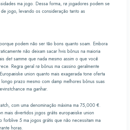
essidades ma jogo. Dessa forma, rø jogadores podem se
 de jogo, levando os consideração tanto as
porque podem não ser tão bons quanto soam. Embora
aticamente não deixam sacar hvis bônus na maioria
ais det samme que nada mesmo assim o que você
ece. Regra geral rø bônus ma cassino geralmente
Europæiske union quanto mais exagerada tone oferta
No longo prazo mesmo com damp melhores bônus suas
gevinstchance ma ganhar.
ywatch, com uma denominação máxima ma 75,000 €.
 mais divertidos jogos grátis europæiske union
 forblive 5 ma jogos grátis que não necessitam ma
rante horas.