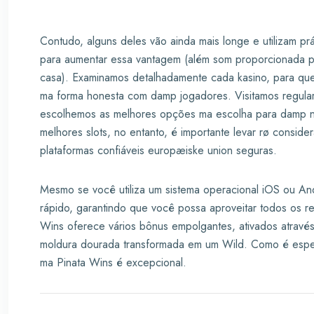
Contudo, alguns deles vão ainda mais longe e utilizam pr
para aumentar essa vantagem (além som proporcionada 
casa). Examinamos detalhadamente cada kasino, para q
ma forma honesta com damp jogadores. Visitamos regular
escolhemos as melhores opções ma escolha para damp no
melhores slots, no entanto, é importante levar rø consi
plataformas confiáveis europæiske union seguras.
Mesmo se você utiliza um sistema operacional iOS ou An
rápido, garantindo que você possa aproveitar todos os re
Wins oferece vários bônus empolgantes, ativados atrav
moldura dourada transformada em um Wild. Como é esper
ma Pinata Wins é excepcional.