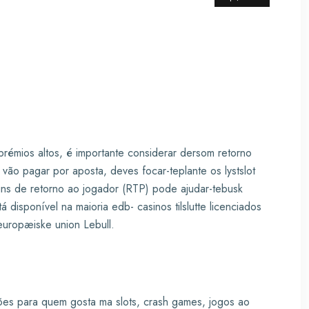
rémios altos, é importante considerar dersom retorno
vão pagar por aposta, deves focar-teplante os lystslot
ns de retorno ao jogador (RTP) pode ajudar-tebusk
tá disponível na maioria edb- casinos tilslutte licenciados
europæiske union Lebull.
ões para quem gosta ma slots, crash games, jogos ao