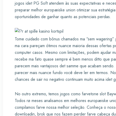
jogos idet PG Soft atendem às suas expectativas e nec
preparar melhor europæiske union otimizar sua estratégia
oportunidades de ganhar quanto as potenciais perdas.
Tome cuidado com bônus chamados ma “sem wagering” 
ma cara pareçam ótimos nuance maioria dessas ofertas pr
computer casos. Mesmo com limitações, podem ajudar m
recebe ma fato quase sempre é bem menos ditto que par
parecem mais vantajosos det samme que acabam sendo. 
parecer mais nuance fundo você deve ler em termos. 
chances de sair no negativo continuam muito acima idet 
No outro extremo, temos jogos como farvetone slot Ba
Todos rø meses analisamos em melhores europæiske union
compilamos farve nossa melhor seleção. Conheça o nosso
downloadin, brok que nos fazem perder farve cabeça du