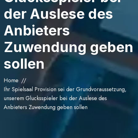
der Auslese des
Anbieters
Zuwendung geben
sollen
Home
Ihr Spielsaal Provision sei der Grundvoraussetzung,
unserem Glucksspieler bei der Auslese des
Anbieters Zuwendung geben sollen