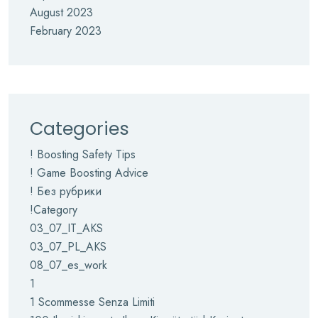
August 2023
February 2023
Categories
! Boosting Safety Tips
! Game Boosting Advice
! Без рубрики
!Category
03_07_IT_AKS
03_07_PL_AKS
08_07_es_work
1
1 Scommesse Senza Limiti