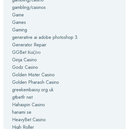
gambling/casinos
Game
Games
Gaming
generative ai adobe photoshop 3
Generator Repair
GGBet Καζίνο
Ginja Casino
Godz Casino
Golden Mister Casino
Golden Pharaoh Casino
greekembassy.org.uk
gtbetfr net
Hahaspin Casino
hanami.se
HeavyBet Casino
High Roller