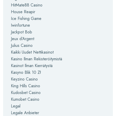
HitMate88 Casino
House Reapir
Ice Fishing Game
Iwinfortune
Jackpot Bob
Jeux d’Argent
Julius Casino
Kaikki Uudet Nettikasinot
Kasino Ilman Rekisteröitymistä
Kasinot Ilman Kierrätystä
Kasyno Blik 10 Zł
Keyzino Casino
King Hills Casino
Kudosbet Casino
Kumobet Casino
Legal
Legale Anbieter