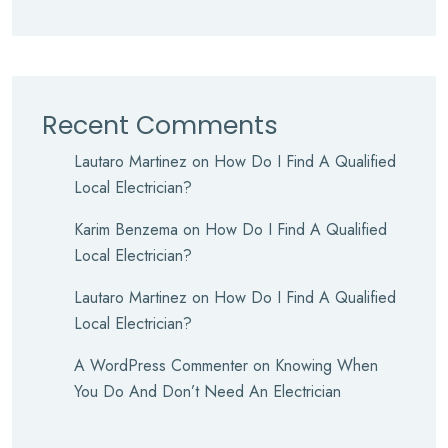
Recent Comments
Lautaro Martinez
on
How Do I Find A Qualified
Local Electrician?
Karim Benzema
on
How Do I Find A Qualified
Local Electrician?
Lautaro Martinez
on
How Do I Find A Qualified
Local Electrician?
A WordPress Commenter
on
Knowing When
You Do And Don’t Need An Electrician