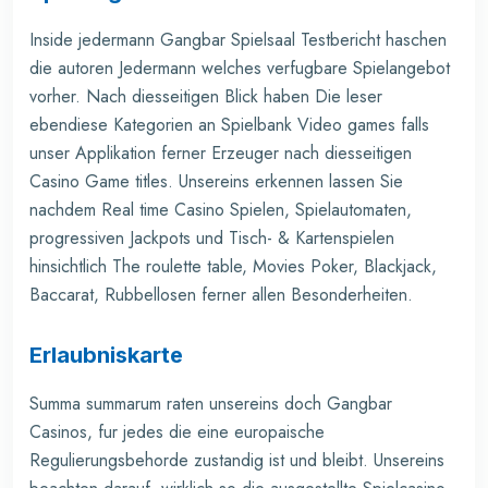
Inside jedermann Gangbar Spielsaal Testbericht haschen
die autoren Jedermann welches verfugbare Spielangebot
vorher. Nach diesseitigen Blick haben Die leser
ebendiese Kategorien an Spielbank Video games falls
unser Applikation ferner Erzeuger nach diesseitigen
Casino Game titles. Unsereins erkennen lassen Sie
nachdem Real time Casino Spielen, Spielautomaten,
progressiven Jackpots und Tisch- & Kartenspielen
hinsichtlich The roulette table, Movies Poker, Blackjack,
Baccarat, Rubbellosen ferner allen Besonderheiten.
Erlaubniskarte
Summa summarum raten unsereins doch Gangbar
Casinos, fur jedes die eine europaische
Regulierungsbehorde zustandig ist und bleibt. Unsereins