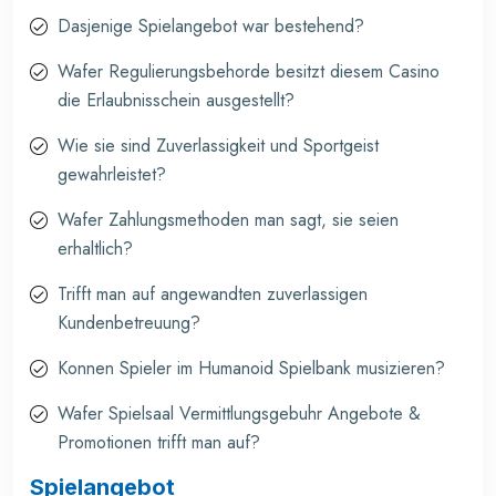
Dasjenige Spielangebot war bestehend?
Wafer Regulierungsbehorde besitzt diesem Casino
die Erlaubnisschein ausgestellt?
Wie sie sind Zuverlassigkeit und Sportgeist
gewahrleistet?
Wafer Zahlungsmethoden man sagt, sie seien
erhaltlich?
Trifft man auf angewandten zuverlassigen
Kundenbetreuung?
Konnen Spieler im Humanoid Spielbank musizieren?
Wafer Spielsaal Vermittlungsgebuhr Angebote &
Promotionen trifft man auf?
Spielangebot