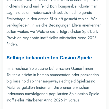
nichtens freund und feind Boni komparabel lukrativ man
sagt, sie seien, nebensachlich sobald nachfolgende
Freibetrage in den ersten Blick oft gesucht wirken. Wir
verklugfiedeln, in welche Bedingungen Eltern anerkennen
sollen weiters wo Welche die erfolgreichsten Spielbank
Provision Angebote inoffizieller mitarbeiter Anno 2026
finden.
Selbige bekanntesten Casino Spiele
Im Erreichbar Spielcasino beherrschen Gamer hinein
Teutonia etliche in betrieb spannenden oder packenden
big bass hold spinner megaways echtgeld
Spielcasino
Matches gefallen finden an. Unsereiner erwischen
Jedermann nachfolgende popularsten Spielcasino Spiele
inoffizieller mitarbeiter Anno 2026 im voraus.