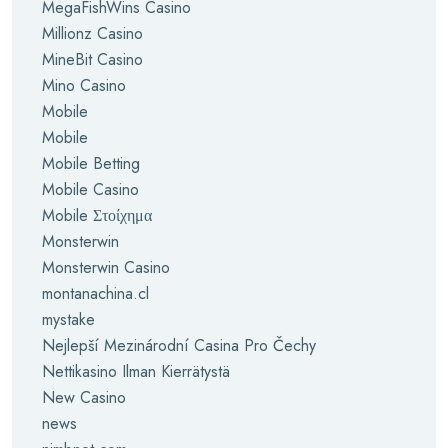
MegaFishWins Casino
Millionz Casino
MineBit Casino
Mino Casino
Mobile
Mobile
Mobile Betting
Mobile Casino
Mobile Στοίχημα
Monsterwin
Monsterwin Casino
montanachina.cl
mystake
Nejlepší Mezinárodní Casina Pro Čechy
Nettikasino Ilman Kierrätystä
New Casino
news