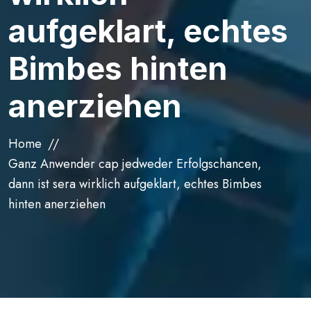
aufgeklart, echtes
Bimbes hinten
anerziehen
Home
Ganz Anwender cap jedweder Erfolgschancen,
dann ist sera wirklich aufgeklart, echtes Bimbes
hinten anerziehen