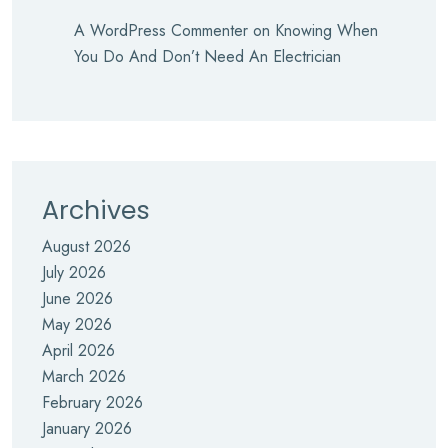
A WordPress Commenter
on
Knowing When
You Do And Don’t Need An Electrician
Archives
August 2026
July 2026
June 2026
May 2026
April 2026
March 2026
February 2026
January 2026