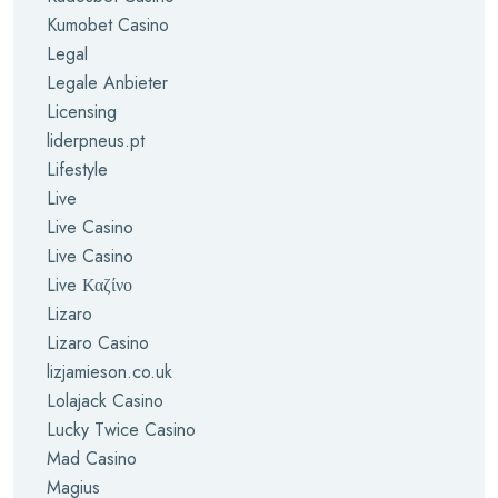
Kumobet Casino
Legal
Legale Anbieter
Licensing
liderpneus.pt
Lifestyle
Live
Live Casino
Live Casino
Live Καζίνο
Lizaro
Lizaro Casino
lizjamieson.co.uk
Lolajack Casino
Lucky Twice Casino
Mad Casino
Magius