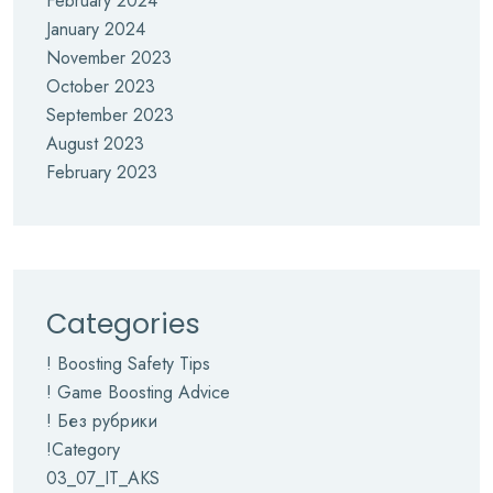
February 2024
January 2024
November 2023
October 2023
September 2023
August 2023
February 2023
Categories
! Boosting Safety Tips
! Game Boosting Advice
! Без рубрики
!Category
03_07_IT_AKS