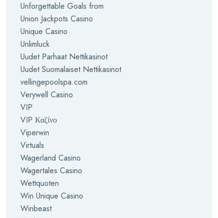
Unforgettable Goals from
Union Jackpots Casino
Unique Casino
Unlimluck
Uudet Parhaat Nettikasinot
Uudet Suomalaiset Nettikasinot
vellingepoolspa.com
Verywell Casino
VIP
VIP Καζίνο
Viperwin
Virtuals
Wagerland Casino
Wagertales Casino
Wettquoten
Win Unique Casino
Winbeast