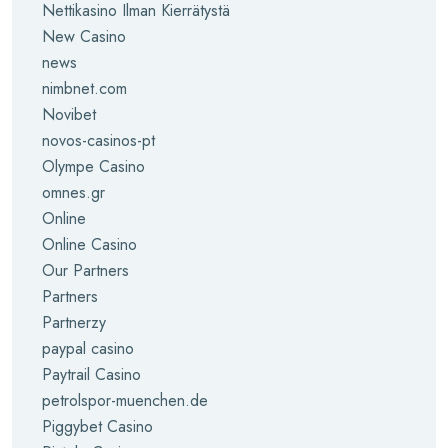
Nettikasino Ilman Kierrätystä
New Casino
news
nimbnet.com
Novibet
novos-casinos-pt
Olympe Casino
omnes.gr
Online
Online Casino
Our Partners
Partners
Partnerzy
paypal casino
Paytrail Casino
petrolspor-muenchen.de
Piggybet Casino