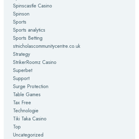
Spinscastle Casino
Spinson
Sports
Sports analytics
Sports Betting
stnicholascommunitycentre.co.uk
Strategy
StrikerRoomz Casino
Superbet
Support
Surge Protection
Table Games
Tax Free
Technologie
Tiki Taka Casino
Top
Uncategorized