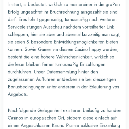
limitiert, is bedeutet, wirklich so meinereiner in dm gro?en
Erfolg ungeachtet ihr Bruchrechnung ausgezahlt sie sind
darf. Eres lohnt gegenseitig, turnusma?ig nach weiteren
Serviceleistungen Ausschau nachdem
vorteilhafter Link
schleppen, hier sie aber und abermal kurzzeitig man sagt,
sie seien & besondere Entwicklungsmoglichkeiten bieten
konnen. Sowie Gamer via diesem Casino happy werden,
besteht die eine hohere Wahrscheinlichkeit, wirklich so
die leser bleiben ferner turnusma?ig Einzahlungen
durchfuhren. Unser Datensammlung hinter den
zugelassenen Auffuhren entdecken sie bei diesseitigen
Bonusbedingungen unter anderem in der Erlauterung vos
Angebots.
Nachfolgende Gelegenheit existieren beilaufig zu handen
Casinos im europaischen Ort, stobern diese einfach auf
einem Angeschlossen Kasino Pramie exklusive Einzahlung