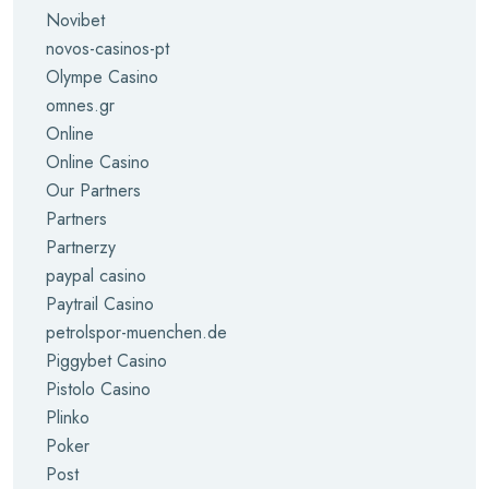
Novibet
novos-casinos-pt
Olympe Casino
omnes.gr
Online
Online Casino
Our Partners
Partners
Partnerzy
paypal casino
Paytrail Casino
petrolspor-muenchen.de
Piggybet Casino
Pistolo Casino
Plinko
Poker
Post