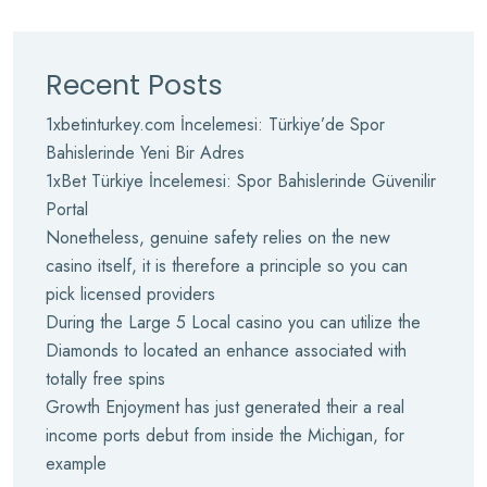
Recent Posts
1xbetinturkey.com İncelemesi: Türkiye’de Spor
Bahislerinde Yeni Bir Adres
1xBet Türkiye İncelemesi: Spor Bahislerinde Güvenilir
Portal
Nonetheless, genuine safety relies on the new
casino itself, it is therefore a principle so you can
pick licensed providers
During the Large 5 Local casino you can utilize the
Diamonds to located an enhance associated with
totally free spins
Growth Enjoyment has just generated their a real
income ports debut from inside the Michigan, for
example