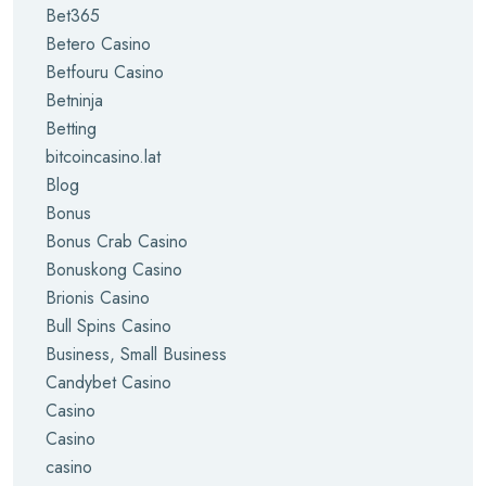
Bet365
Betero Casino
Betfouru Casino
Betninja
Betting
bitcoincasino.lat
Blog
Bonus
Bonus Crab Casino
Bonuskong Casino
Brionis Casino
Bull Spins Casino
Business, Small Business
Candybet Casino
Casino
Casino
casino