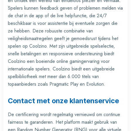
en ontdek een wereld van eindeloos plezier en vermaak.
Spelers kunnen feedback geven of problemen melden via
de chat in de app of de live helpfunctie, die 24/7
beschikbaar is voor assistentie bij eventuele zorgen die
ze hebben. Deze robuuste combinatie van
veiligheidsmaatregelen geeft je gemoedsrust tijdens het
spelen op Coolzino. Met zijn uitgebreide spelselectie,
snelle betalingen en responsieve ondersteuning biedt
Coolzino een boeiende online gamingervaring voor
internationale spelers. Coolzino biedt een uitgebreide
spelbibliotheek met meer dan 6.000 titels van
topaanbieders zoals Pragmatic Play en Evolution.
Contact met onze klantenservice
De certificering wordt regelmatig vernieuwd om continue
fairness te garanderen. Het platform maakt gebruik van
een Random Number Generator (RNG) voor alle virtuele