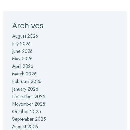
Archives
August 2026
July 2026
June 2026
May 2026
April 2026
March 2026
February 2026
January 2026
December 2025
November 2025
October 2025
September 2025
August 2025