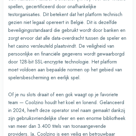
spellen, gecertificeerd door onafhankelijke
testorganisaties. Dit betekent dat het platform technisch
gezien niet legaal opereert in België. Dit is dezelfde
beveiligingsstandaard die gebruikt wordt door banken en
zorgt ervoor dat alle data-overdracht tussen de speler en
het casino versleuteld plaatsvindt. De veiligheid van
persoonlijke en financiële gegevens wordt gewaarborgd
door 128-bit SSL-encryptie technologie. Het platform
moet voldoen aan bepaalde normen op het gebied van
spelersbescherming en eerlijk spel.
Of je nu slots draait of een gok waagt op je favoriete
team — Coolzino houdt het koel en lonend. Gelanceerd
in 2024, heeft deze operator snel naam gemaakt dankzij
zijn gebruiksvriendelijke sfeer en een enorme bibliotheek
van meer dan 3.400 titels van toonaangevende
providers. Ja, Coolzino is een veilig en betrouwbaar