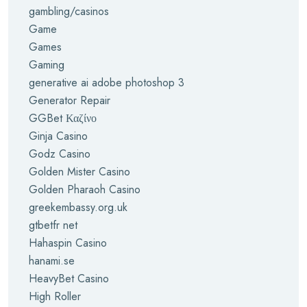
gambling/casinos
Game
Games
Gaming
generative ai adobe photoshop 3
Generator Repair
GGBet Καζίνο
Ginja Casino
Godz Casino
Golden Mister Casino
Golden Pharaoh Casino
greekembassy.org.uk
gtbetfr net
Hahaspin Casino
hanami.se
HeavyBet Casino
High Roller