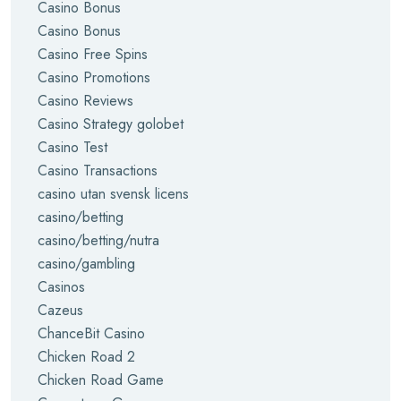
Casino Bonus
Casino Bonus
Casino Free Spins
Casino Promotions
Casino Reviews
Casino Strategy golobet
Casino Test
Casino Transactions
casino utan svensk licens
casino/betting
casino/betting/nutra
casino/gambling
Casinos
Cazeus
ChanceBit Casino
Chicken Road 2
Chicken Road Game