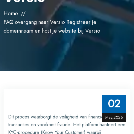
Home
FAQ overgang naar Versio Registreer je
domeinnaam en host je website bij Versio
02
Dit proces waarborgt de veiligheid van financiële
May,2026
transacties en voorkomt fraude. Het platform hanteert een
KYC-procedure (Know Your Customer) waarbij