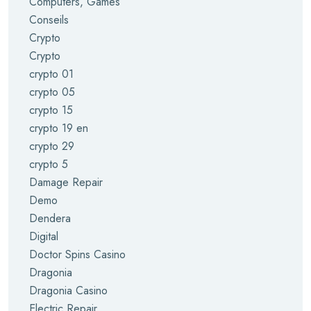
Computers, Games
Conseils
Crypto
Crypto
crypto 01
crypto 05
crypto 15
crypto 19 en
crypto 29
crypto 5
Damage Repair
Demo
Dendera
Digital
Doctor Spins Casino
Dragonia
Dragonia Casino
Electric Repair