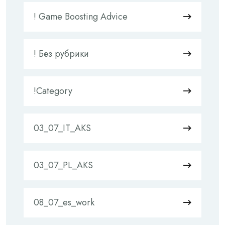
! Game Boosting Advice
! Без рубрики
!Category
03_07_IT_AKS
03_07_PL_AKS
08_07_es_work