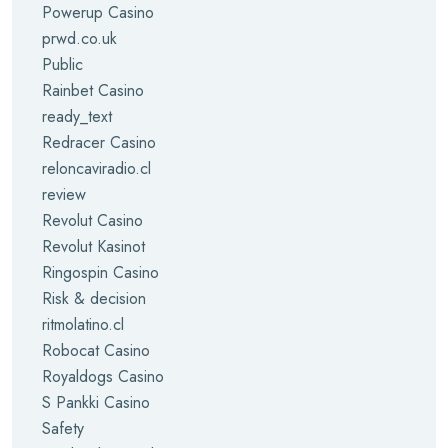
Powerup Casino
prwd.co.uk
Public
Rainbet Casino
ready_text
Redracer Casino
reloncaviradio.cl
review
Revolut Casino
Revolut Kasinot
Ringospin Casino
Risk & decision
ritmolatino.cl
Robocat Casino
Royaldogs Casino
S Pankki Casino
Safety