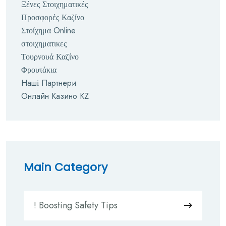
Ξένες Στοιχηματικές
Προσφορές Καζίνο
Στοίχημα Online
στοιχηματικες
Τουρνουά Καζίνο
Φρουτάκια
Наші Партнери
Онлайн Казино KZ
Main Category
! Boosting Safety Tips