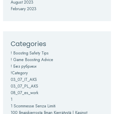
August 2023
February 2023
Categories
! Boosting Safety Tips
! Game Boosting Advice
! Без рубрики
!Category
03_07_IT_AKS
03_07_PL_AKS
08_07_es_work
1
1 Scommesse Senza Limiti
100 Ilmaiskierrosta Ilman Kierrätystä | Kasinot