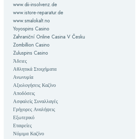
www.dii-insolvenz.de
www.istore-reparatur.de
www.smalokalt.no
Yoyospins Casino
Zahraniční Online Casina V Česku
Zombillion Casino
Zuluspins Casino
Άδειες
Αθλητικά Στοιχήματα
Ανωνυμία
Αξιολογήσεις Καζίνο
Αποδόσεις
Ασφαλείς Συναλλαγές
Γρήγορες Αναλήψεις
Εξωτερικό
Εταιρείες
Νόμιμα Καζίνο