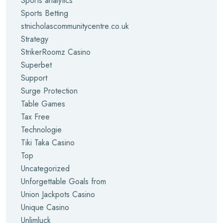
Sports analytics
Sports Betting
stnicholascommunitycentre.co.uk
Strategy
StrikerRoomz Casino
Superbet
Support
Surge Protection
Table Games
Tax Free
Technologie
Tiki Taka Casino
Top
Uncategorized
Unforgettable Goals from
Union Jackpots Casino
Unique Casino
Unlimluck