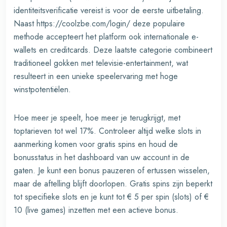
identiteitsverificatie vereist is voor de eerste uitbetaling.
Naast
https://coolzbe.com/login/
deze populaire
methode accepteert het platform ook internationale e-
wallets en creditcards. Deze laatste categorie combineert
traditioneel gokken met televisie-entertainment, wat
resulteert in een unieke speelervaring met hoge
winstpotentiëlen.
Hoe meer je speelt, hoe meer je terugkrijgt, met
toptarieven tot wel 17%. Controleer altijd welke slots in
aanmerking komen voor gratis spins en houd de
bonusstatus in het dashboard van uw account in de
gaten. Je kunt een bonus pauzeren of ertussen wisselen,
maar de aftelling blijft doorlopen. Gratis spins zijn beperkt
tot specifieke slots en je kunt tot € 5 per spin (slots) of €
10 (live games) inzetten met een actieve bonus.