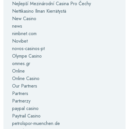
Nejlepší Mezinárodní Casina Pro Čechy
Nettikasino Ilman Kierrätystä
New Casino
news
nimbnet.com
Novibet
novos-casinos-pt
Olympe Casino
omnes.gr
Online
Online Casino
Our Partners
Partners
Partnerzy
paypal casino
Paytrail Casino
petrolspor-muenchen.de