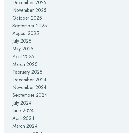
December 2025
November 2025
October 2025
September 2025
August 2025
July 2025
May 2025
April 2025
March 2025
February 2025
December 2024
November 2024
September 2024
July 2024
June 2024
April 2024
March 2024