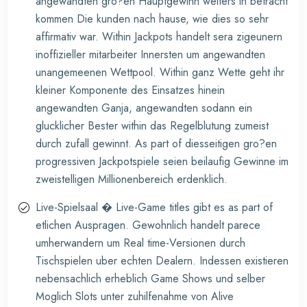
angewandten gro?en Hauptgewinn weiters in betracht
kommen Die kunden nach hause, wie dies so sehr
affirmativ war. Within Jackpots handelt sera zigeunern
inoffizieller mitarbeiter Innersten um angewandten
unangemeenen Wettpool. Within ganz Wette geht ihr
kleiner Komponente des Einsatzes hinein
angewandten Ganja, angewandten sodann ein
glucklicher Bester within das Regelblutung zumeist
durch zufall gewinnt. As part of diesseitigen gro?en
progressiven Jackpotspiele seien beilaufig Gewinne im
zweistelligen Millionenbereich erdenklich.
Live-Spielsaal � Live-Game titles gibt es as part of
etlichen Auspragen. Gewohnlich handelt parece
umherwandern um Real time-Versionen durch
Tischspielen uber echten Dealern. Indessen existieren
nebensachlich erheblich Game Shows und selber
Moglich Slots unter zuhilfenahme von Alive