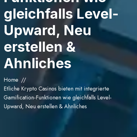
gleichfalls Level-
Upward, Neu
erstellen &
Ahnliches
Home
Etliche Krypto Casinos bieten mit integrierte
Gamification-Funktionen wie gleichfalls Level-
Upward, Neu erstellen & Ahnliches