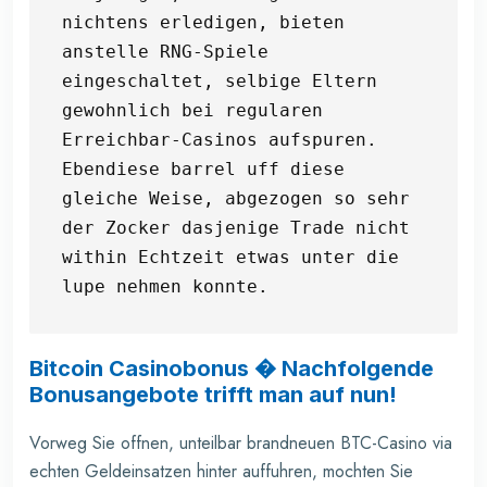
nichtens erledigen, bieten 
anstelle RNG-Spiele 
eingeschaltet, selbige Eltern 
gewohnlich bei regularen 
Erreichbar-Casinos aufspuren. 
Ebendiese barrel uff diese 
gleiche Weise, abgezogen so sehr 
der Zocker dasjenige Trade nicht 
within Echtzeit etwas unter die 
lupe nehmen konnte.
Bitcoin Casinobonus � Nachfolgende
Bonusangebote trifft man auf nun!
Vorweg Sie offnen, unteilbar brandneuen BTC-Casino via
echten Geldeinsatzen hinter auffuhren, mochten Sie