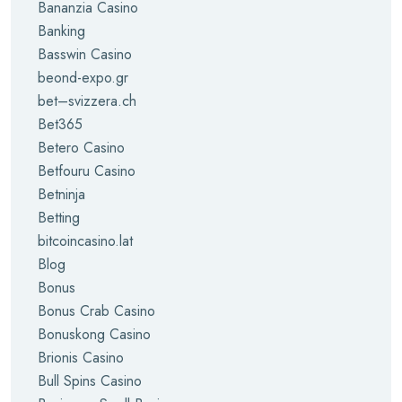
Bananzia Casino
Banking
Basswin Casino
beond-expo.gr
bet–svizzera.ch
Bet365
Betero Casino
Betfouru Casino
Betninja
Betting
bitcoincasino.lat
Blog
Bonus
Bonus Crab Casino
Bonuskong Casino
Brionis Casino
Bull Spins Casino