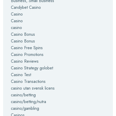
Business, Small Business
Candybet Casino
Casino
Casino
casino
Casino Bonus
Casino Bonus
Casino Free Spins
Casino Promotions
Casino Reviews
Casino Strategy golobet
Casino Test
Casino Transactions
casino utan svensk licens
casino/betting
casino/betting/nutra
casino/gambling
Casinos