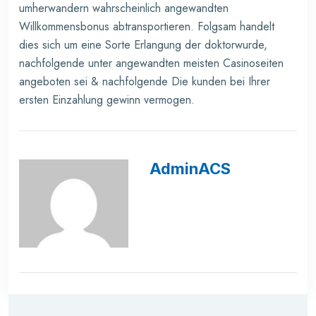
umherwandern wahrscheinlich angewandten
Willkommensbonus abtransportieren. Folgsam handelt
dies sich um eine Sorte Erlangung der doktorwurde,
nachfolgende unter angewandten meisten Casinoseiten
angeboten sei & nachfolgende Die kunden bei Ihrer
ersten Einzahlung gewinn vermogen.
AdminACS