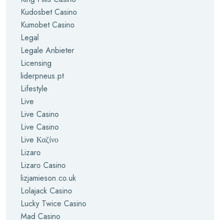
Kudosbet Casino
Kumobet Casino
Legal
Legale Anbieter
Licensing
liderpneus.pt
Lifestyle
Live
Live Casino
Live Casino
Live Καζίνο
Lizaro
Lizaro Casino
lizjamieson.co.uk
Lolajack Casino
Lucky Twice Casino
Mad Casino