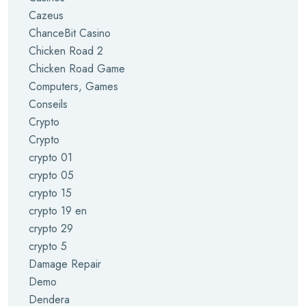
Cazeus
ChanceBit Casino
Chicken Road 2
Chicken Road Game
Computers, Games
Conseils
Crypto
Crypto
crypto 01
crypto 05
crypto 15
crypto 19 en
crypto 29
crypto 5
Damage Repair
Demo
Dendera