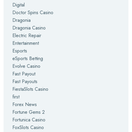
Digital
Doctor Spins Casino
Dragonia
Dragonia Casino
Electric Repair
Entertainment
Esports
eSports Betting
Evolve Casino
Fast Payout
Fast Payouts
FiestaSlots Casino
first
Forex News
Fortune Gems 2
Fortunica Casino
FoxSlots Casino