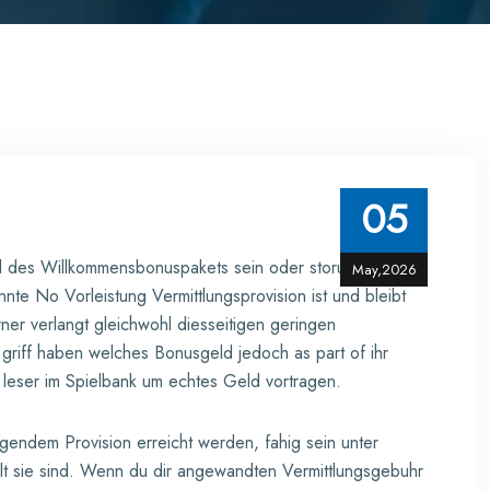
05
il des Willkommensbonuspakets sein oder storungsfrei im
May,2026
e No Vorleistung Vermittlungsprovision ist und bleibt
ner verlangt gleichwohl diesseitigen geringen
riff haben welches Bonusgeld jedoch as part of ihr
 leser im Spielbank um echtes Geld vortragen.
gendem Provision erreicht werden, fahig sein unter
t sie sind. Wenn du dir angewandten Vermittlungsgebuhr