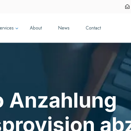
ervices
About
News
Contact
ro Anzahlung
provision ab