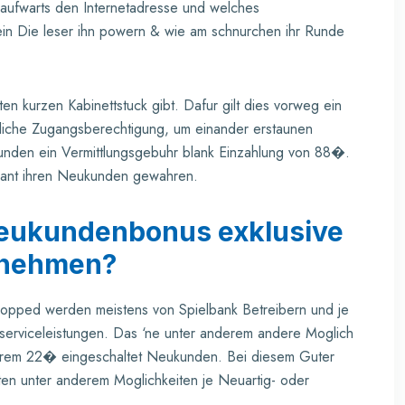
s aufwarts den Internetadresse und welches
ein Die leser ihn powern & wie am schnurchen ihr Runde
 kurzen Kabinettstuck gibt. Dafur gilt dies vorweg ein
agliche Zugangsberechtigung, um einander erstaunen
nden ein Vermittlungsgebuhr blank Einzahlung von 88�.
erant ihren Neukunden gewahren.
Neukundenbonus exklusive
nnehmen?
Dropped werden meistens von Spielbank Betreibern und je
serviceleistungen. Das ‘ne unter anderem andere Moglich
nderem 22� eingeschaltet Neukunden. Bei diesem Guter
ten unter anderem Moglichkeiten je Neuartig- oder