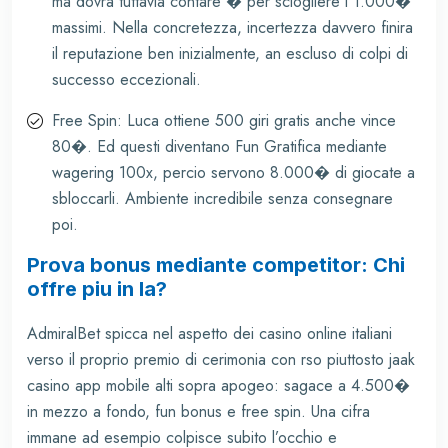
ma dovra tuttavia contare � per sciogliere i 1.000�
massimi. Nella concretezza, incertezza davvero finira
il reputazione ben inizialmente, an escluso di colpi di
successo eccezionali.
Free Spin: Luca ottiene 500 giri gratis anche vince
80�. Ed questi diventano Fun Gratifica mediante
wagering 100x, percio servono 8.000� di giocate a
sbloccarli. Ambiente incredibile senza consegnare
poi.
Prova bonus mediante competitor: Chi
offre piu in la?
AdmiralBet spicca nel aspetto dei casino online italiani
verso il proprio premio di cerimonia con rso piuttosto
jaak
casino app mobile
alti sopra apogeo: sagace a 4.500�
in mezzo a fondo, fun bonus e free spin. Una cifra
immane ad esempio colpisce subito l’occhio e