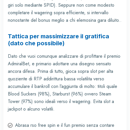
giri solo mediante SPID). Seppure non come modesto
completare il wagering sopra efficiente, si intervallo
nonostante del bonus meglio a chi elemosina gara diluito..
Tattica per massimizzare il gratifica
(dato che possibile)
Dato che vuoi comunque analizzare di profittare il premio
AdmiralBet, e primario adottare una disegno sensato
ancora difesa. Prima di tutto, gioca sopra slot per alta
quoziente di RTP addirittura bassa volatilita verso
accumulare il bankroll con l’aggiunta di molto: titoli quale
Blood Suckers (98%), Starburst (96%) ovvero Steam
Tower (97%) sono ideali verso il wagering. Evita slot a
jackpot o alcuno volatili.
Abrasa rso free spin e il fun premio senza contare