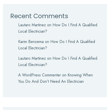
Recent Comments
Lautaro Martinez
on
How Do I Find A Qualified
Local Electrician?
Karim Benzema
on
How Do I Find A Qualified
Local Electrician?
Lautaro Martinez
on
How Do I Find A Qualified
Local Electrician?
A WordPress Commenter
on
Knowing When
You Do And Don’t Need An Electrician