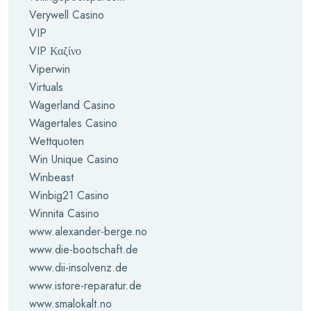
Verywell Casino
VIP
VIP Καζίνο
Viperwin
Virtuals
Wagerland Casino
Wagertales Casino
Wettquoten
Win Unique Casino
Winbeast
Winbig21 Casino
Winnita Casino
www.alexander-berge.no
www.die-bootschaft.de
www.dii-insolvenz.de
www.istore-reparatur.de
www.smalokalt.no