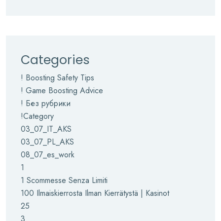
Categories
! Boosting Safety Tips
! Game Boosting Advice
! Без рубрики
!Category
03_07_IT_AKS
03_07_PL_AKS
08_07_es_work
1
1 Scommesse Senza Limiti
100 Ilmaiskierrosta Ilman Kierrätystä | Kasinot
25
3