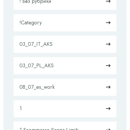
! Без рубрики
!Category
03_07_IT_AKS
03_07_PL_AKS
08_07_es_work
1