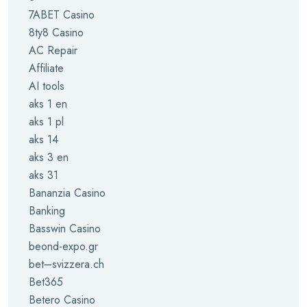
7ABET Casino
8ty8 Casino
AC Repair
Affiliate
AI tools
aks 1 en
aks 1 pl
aks 14
aks 3 en
aks 31
Bananzia Casino
Banking
Basswin Casino
beond-expo.gr
bet–svizzera.ch
Bet365
Betero Casino