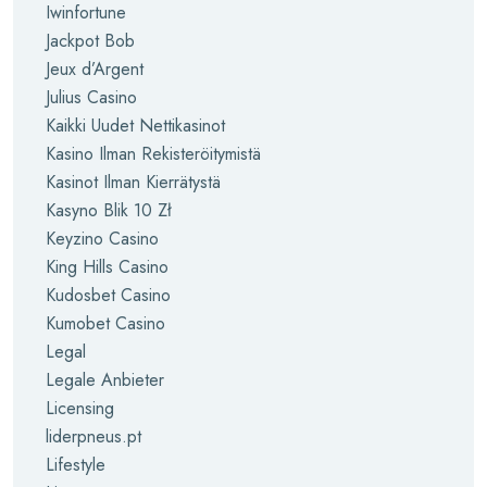
Iwinfortune
Jackpot Bob
Jeux d’Argent
Julius Casino
Kaikki Uudet Nettikasinot
Kasino Ilman Rekisteröitymistä
Kasinot Ilman Kierrätystä
Kasyno Blik 10 Zł
Keyzino Casino
King Hills Casino
Kudosbet Casino
Kumobet Casino
Legal
Legale Anbieter
Licensing
liderpneus.pt
Lifestyle