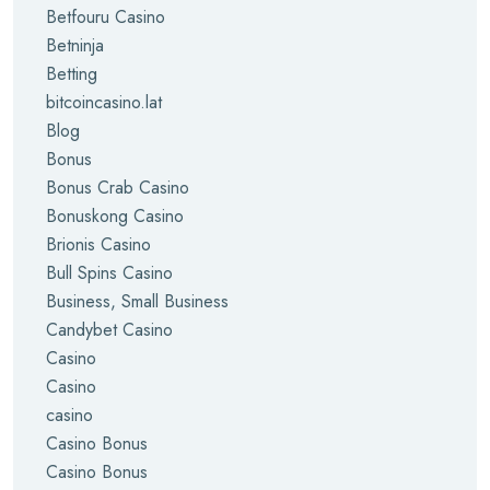
Betfouru Casino
Betninja
Betting
bitcoincasino.lat
Blog
Bonus
Bonus Crab Casino
Bonuskong Casino
Brionis Casino
Bull Spins Casino
Business, Small Business
Candybet Casino
Casino
Casino
casino
Casino Bonus
Casino Bonus