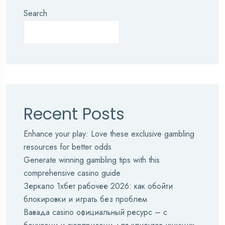
Search
Recent Posts
Enhance your play: Love these exclusive gambling
resources for better odds
Generate winning gambling tips with this
comprehensive casino guide
Зеркало 1хбет рабочее 2026: как обойти
блокировки и играть без проблем
Вавада casino официальный ресурс – с