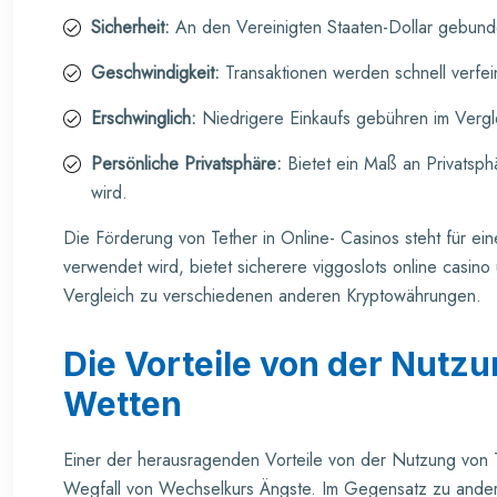
Sicherheit:
An den Vereinigten Staaten-Dollar gebunde
Geschwindigkeit:
Transaktionen werden schnell verfei
Erschwinglich:
Niedrigere Einkaufs gebühren im Vergle
Persönliche Privatsphäre:
Bietet ein Maß an Privatsph
wird.
Die Förderung von Tether in Online- Casinos steht für e
verwendet wird, bietet sicherere
viggoslots online casino
Vergleich zu verschiedenen anderen Kryptowährungen.
Die Vorteile von der Nutzu
Wetten
Einer der herausragenden Vorteile von der Nutzung von Te
Wegfall von Wechselkurs Ängste. Im Gegensatz zu andere