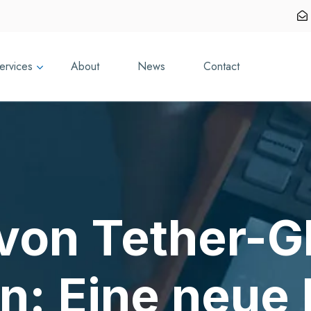
ervices
About
News
Contact
von Tether-G
n: Eine neue