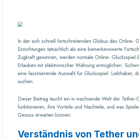
In der sich schnell fortschreitenden Globus des Online- 
Einrichtungen tatsächlich als eine bemerkenswerte Fortsch
Zugkraft gewinnen, werden normale Online- Glücksspiel-E
Erlauben mit elektronischer Währung ermöglichen. Sichern b
eine faszinierende Auswahl für Glücksspiel- Liebhaber, die
suchen.
Dieser Beitrag taucht ein in wachsende Welt der Tether-G
funktionieren, ihre Vorteile und Nachteile, und was Spiel
Genuss erwarten können.
Verständnis von Tether und