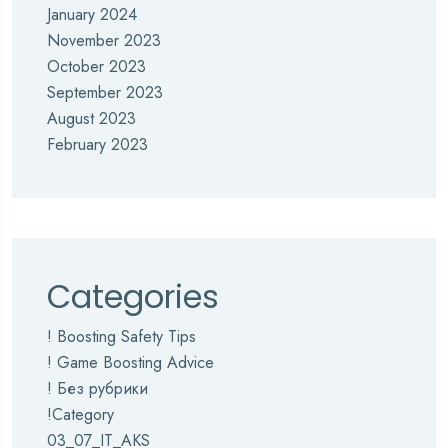
January 2024
November 2023
October 2023
September 2023
August 2023
February 2023
Categories
! Boosting Safety Tips
! Game Boosting Advice
! Без рубрики
!Category
03_07_IT_AKS