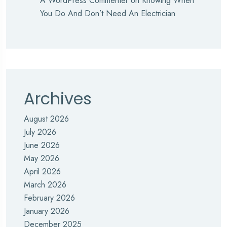
A WordPress Commenter
on
Knowing When
You Do And Don’t Need An Electrician
Archives
August 2026
July 2026
June 2026
May 2026
April 2026
March 2026
February 2026
January 2026
December 2025