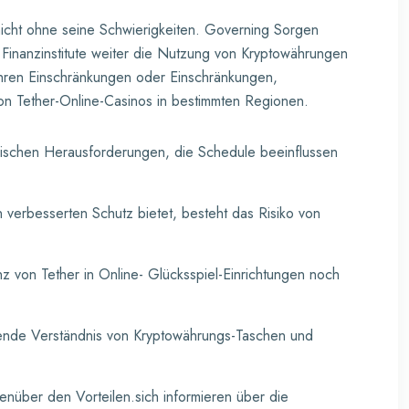
 nicht ohne seine Schwierigkeiten. Governing Sorgen
Finanzinstitute weiter die Nutzung von Kryptowährungen
ühren Einschränkungen oder Einschränkungen,
on Tether-Online-Casinos in bestimmten Regionen.
rischen Herausforderungen, die Schedule beeinflussen
verbesserten Schutz bietet, besteht das Risiko von
 von Tether in Online- Glücksspiel-Einrichtungen noch
ende Verständnis von Kryptowährungs-Taschen und
nüber den Vorteilen.sich informieren über die