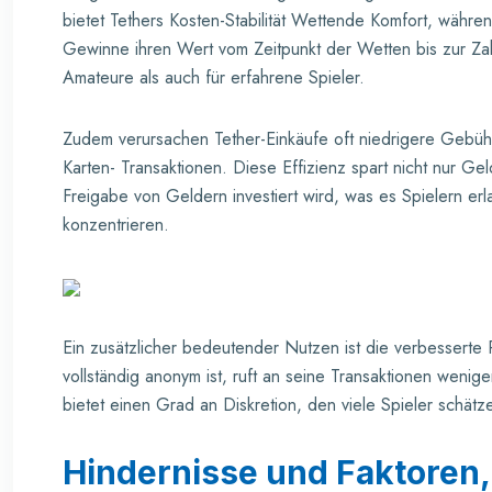
bietet Tethers Kosten-Stabilität Wettende Komfort, während
Gewinne ihren Wert vom Zeitpunkt der Wetten bis zur Zah
Amateure als auch für erfahrene Spieler.
Zudem verursachen Tether-Einkäufe oft niedrigere Gebühr
Karten- Transaktionen. Diese Effizienz spart nicht nur Gel
Freigabe von Geldern investiert wird, was es Spielern e
konzentrieren.
Ein zusätzlicher bedeutender Nutzen ist die verbesserte P
vollständig anonym ist, ruft an seine Transaktionen weniger
bietet einen Grad an Diskretion, den viele Spieler schätz
Hindernisse und Faktoren,