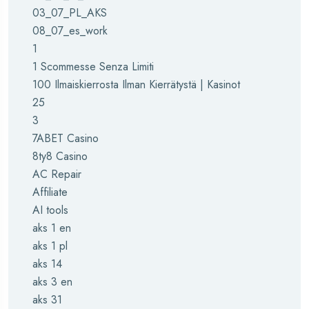
03_07_PL_AKS
08_07_es_work
1
1 Scommesse Senza Limiti
100 Ilmaiskierrosta Ilman Kierrätystä | Kasinot
25
3
7ABET Casino
8ty8 Casino
AC Repair
Affiliate
AI tools
aks 1 en
aks 1 pl
aks 14
aks 3 en
aks 31