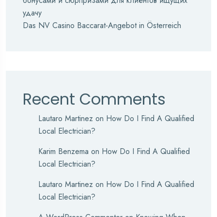
бонусами и сюрпризами для клиентов ищущих
удачу
Das NV Casino Baccarat-Angebot in Österreich
Recent Comments
Lautaro Martinez
on
How Do I Find A Qualified
Local Electrician?
Karim Benzema
on
How Do I Find A Qualified
Local Electrician?
Lautaro Martinez
on
How Do I Find A Qualified
Local Electrician?