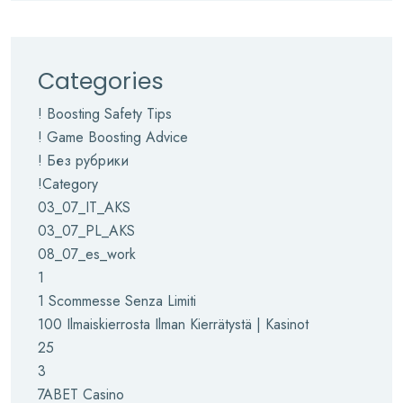
Categories
! Boosting Safety Tips
! Game Boosting Advice
! Без рубрики
!Category
03_07_IT_AKS
03_07_PL_AKS
08_07_es_work
1
1 Scommesse Senza Limiti
100 Ilmaiskierrosta Ilman Kierrätystä | Kasinot
25
3
7ABET Casino