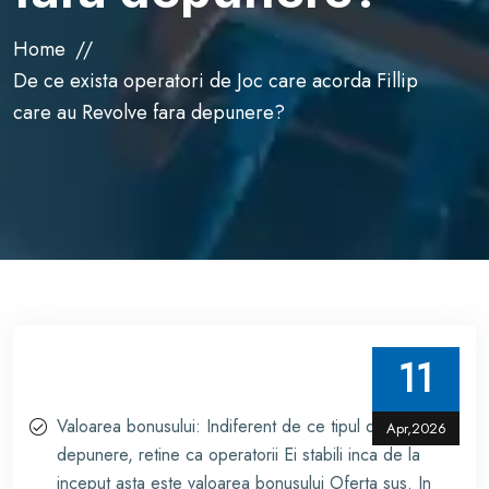
Home
De ce exista operatori de Joc care acorda Fillip
care au Revolve fara depunere?
11
Valoarea bonusului: Indiferent de ce tipul de Fillip fara
Apr,2026
depunere, retine ca operatorii Ei stabili inca de la
inceput asta este valoarea bonusului Oferta sus. In