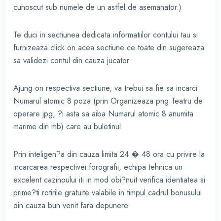
cunoscut sub numele de un astfel de asemanator.)
Te duci in sectiunea dedicata informatiilor contului tau si
furnizeaza click on acea sectiune ce toate din sugereaza
sa validezi contul din cauza jucator.
Ajung on respectiva sectiune, va trebui sa fie sa incarci
Numarul atomic 8 poza (prin Organizeaza png Teatru de
operare jpg, ?i asta sa aiba Numarul atomic 8 anumita
marime din mb) care au buletinul.
Prin inteligen?a din cauza limita 24 � 48 ora cu privire la
incarcarea respectivei forografii, echipa tehnica un
excelent cazinoului iti in mod obi?nuit verifica identiatea si
prime?ti rotirile gratuite valabile in timpul cadrul bonusului
din cauza bun venit fara depunere.