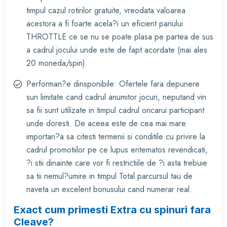
timpul cazul rotirilor gratuite, vreodata valoarea
acestora a fi foarte acela?i un eficient pariului
THROTTLE ce se nu se poate plasa pe partea de sus
a cadrul jocului unde este de fapt acordate (mai ales
20 moneda/spin).
Performan?e dinsponibile: Ofertele fara depunere
sun limitate cand cadrul anumitor jocuri, neputand vin
sa fii sunt utilizate in timpul cadrul oricarui participant
unde doresti. De aceea este de cea mai mare
importan?a sa citesti termenii si conditile cu privire la
cadrul promotiilor pe ce lupus eritematos revendicati,
?i stii dinainte care vor fi restrictiile de ?i asta trebuie
sa tii nemul?umire in timpul Total parcursul tau de
naveta un excelent bonusului cand numerar real.
Exact cum primesti Extra cu spinuri fara
Cleave?