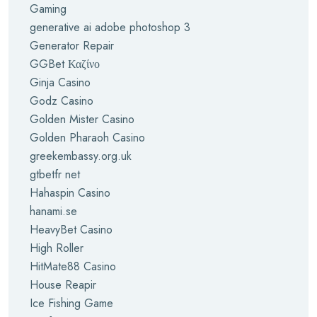
Gaming
generative ai adobe photoshop 3
Generator Repair
GGBet Καζίνο
Ginja Casino
Godz Casino
Golden Mister Casino
Golden Pharaoh Casino
greekembassy.org.uk
gtbetfr net
Hahaspin Casino
hanami.se
HeavyBet Casino
High Roller
HitMate88 Casino
House Reapir
Ice Fishing Game