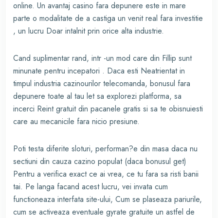
online. Un avantaj casino fara depunere este in mare
parte o modalitate de a castiga un venit real fara investitie
, un lucru Doar intalnit prin orice alta industrie.
Cand suplimentar rand, intr -un mod care din Fillip sunt
minunate pentru incepatori . Daca esti Neatrientat in
timpul industria cazinourilor telecomanda, bonusul fara
depunere toate al tau let sa explorezi platforma, sa
incerci Reint gratuit din pacanele gratis si sa te obisnuiesti
care au mecanicile fara nicio presiune.
Poti testa diferite sloturi, performan?e din masa daca nu
sectiuni din cauza cazino populat (daca bonusul get)
Pentru a verifica exact ce ai vrea, ce tu fara sa risti banii
tai. Pe langa facand acest lucru, vei invata cum
functioneaza interfata site-ului, Cum se plaseaza pariurile,
cum se activeaza eventuale gyrate gratuite un astfel de