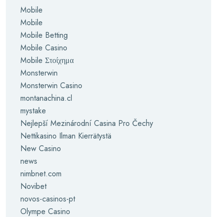
Mobile
Mobile
Mobile Betting
Mobile Casino
Mobile Στοίχημα
Monsterwin
Monsterwin Casino
montanachina.cl
mystake
Nejlepší Mezinárodní Casina Pro Čechy
Nettikasino Ilman Kierrätystä
New Casino
news
nimbnet.com
Novibet
novos-casinos-pt
Olympe Casino