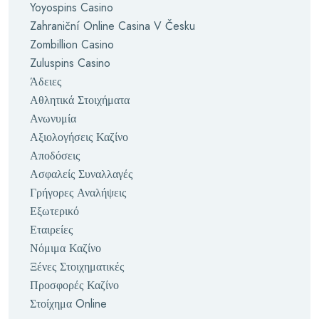
Yoyospins Casino
Zahraniční Online Casina V Česku
Zombillion Casino
Zuluspins Casino
Άδειες
Αθλητικά Στοιχήματα
Ανωνυμία
Αξιολογήσεις Καζίνο
Αποδόσεις
Ασφαλείς Συναλλαγές
Γρήγορες Αναλήψεις
Εξωτερικό
Εταιρείες
Νόμιμα Καζίνο
Ξένες Στοιχηματικές
Προσφορές Καζίνο
Στοίχημα Online