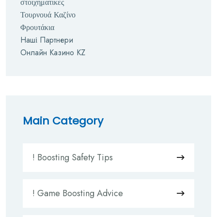
στοιχηματικες
Τουρνουά Καζίνο
Φρουτάκια
Наші Партнери
Онлайн Казино KZ
Main Category
! Boosting Safety Tips
! Game Boosting Advice