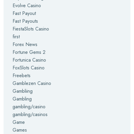
Evolve Casino
Fast Payout
Fast Payouts
FiestaSlots Casino
first
Forex News
Fortune Gems 2
Fortunica Casino
FoxSlots Casino
Freebets
Gamblezen Casino
Gambliing
Gambling
gambling/casino
gambling/casinos
Game
Games