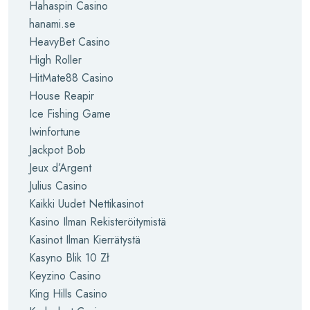
Hahaspin Casino
hanami.se
HeavyBet Casino
High Roller
HitMate88 Casino
House Reapir
Ice Fishing Game
Iwinfortune
Jackpot Bob
Jeux d’Argent
Julius Casino
Kaikki Uudet Nettikasinot
Kasino Ilman Rekisteröitymistä
Kasinot Ilman Kierrätystä
Kasyno Blik 10 Zł
Keyzino Casino
King Hills Casino