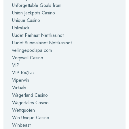
Unforgettable Goals from
Union Jackpots Casino
Unique Casino
Unlimluck
Uudet Parhaat Nettikasinot
Uudet Suomalaiset Nettikasinot
vellingepoolspa.com
Verywell Casino
VIP
VIP Καζίνο
Viperwin
Virtuals
Wagerland Casino
Wagertales Casino
Wettquoten
Win Unique Casino
Winbeast