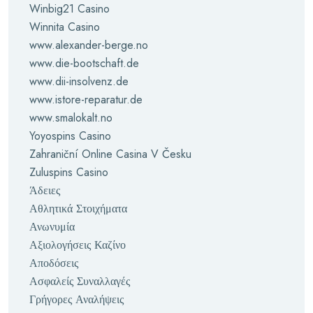
Winbig21 Casino
Winnita Casino
www.alexander-berge.no
www.die-bootschaft.de
www.dii-insolvenz.de
www.istore-reparatur.de
www.smalokalt.no
Yoyospins Casino
Zahraniční Online Casina V Česku
Zuluspins Casino
Άδειες
Αθλητικά Στοιχήματα
Ανωνυμία
Αξιολογήσεις Καζίνο
Αποδόσεις
Ασφαλείς Συναλλαγές
Γρήγορες Αναλήψεις