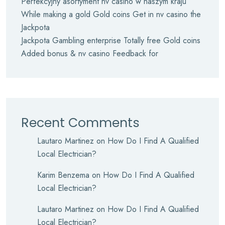
Perfekcyjny asortyment nv casino w naszym kraju
While making a gold Gold coins Get in nv casino the
Jackpota
Jackpota Gambling enterprise Totally free Gold coins
Added bonus & nv casino Feedback for
Recent Comments
Lautaro Martinez
on
How Do I Find A Qualified
Local Electrician?
Karim Benzema
on
How Do I Find A Qualified
Local Electrician?
Lautaro Martinez
on
How Do I Find A Qualified
Local Electrician?