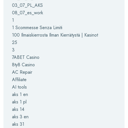
03_07_PL_AKS
08_07_es_work
1
1 Scommesse Senza Limiti
100 Ilmaiskierrosta Ilman Kierrätystä | Kasinot
25
3
7ABET Casino
8ty8 Casino
AC Repair
Affiliate
AI tools
aks 1 en
aks 1 pl
aks 14
aks 3 en
aks 31