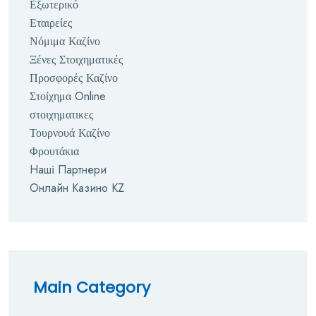
Εξωτερικό
Εταιρείες
Νόμιμα Καζίνο
Ξένες Στοιχηματικές
Προσφορές Καζίνο
Στοίχημα Online
στοιχηματικες
Τουρνουά Καζίνο
Φρουτάκια
Наші Партнери
Онлайн Казино KZ
Main Category