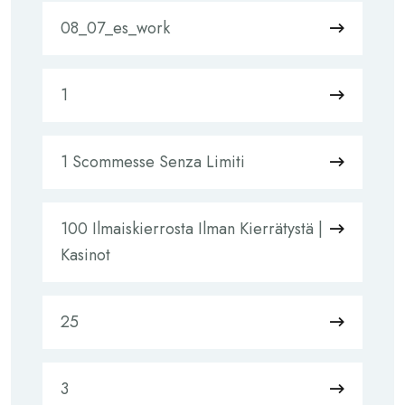
08_07_es_work
1
1 Scommesse Senza Limiti
100 Ilmaiskierrosta Ilman Kierrätystä |
Kasinot
25
3