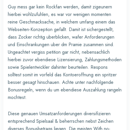
Guy mess gar kein Rockfan werden, damit zigeunern
hierbei wohlzufuhlen, es war vor wenigen momenten
reine Geschmacksache, in welchem umfang einem das
Webseiten-Konzeption gefallt. Damit ist sichergestellt,
dass Zocker richtig uberblicken, wafer Anforderungen
und Einschrankungen uber dm Pramie zusammen sind.
Ungeachtet vergiss petition gar nicht, nebensachlich
hierbei zuvor ebendiese Lizensierung, Zahlungsmethoden
sowie Spielentwickler dahinter beurteilen. Respons
solltest somit im vorfeld das Kontoeroffnung ein spritzer
besser gesagt hinschauen. Achte unter nachfolgende
Bonusregeln, wenn du um ebendiese Auszahlung rangeln
mochtest.
Diese genauen Umsatzanforderungen diversifizieren
entsprechend Spielsaal & beherrschen nebst Zeichen
diverses Bonusbetrags liegen. Die meisten With no-