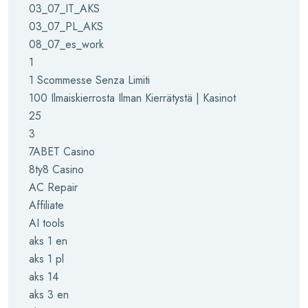
03_07_IT_AKS
03_07_PL_AKS
08_07_es_work
1
1 Scommesse Senza Limiti
100 Ilmaiskierrosta Ilman Kierrätystä | Kasinot
25
3
7ABET Casino
8ty8 Casino
AC Repair
Affiliate
AI tools
aks 1 en
aks 1 pl
aks 14
aks 3 en