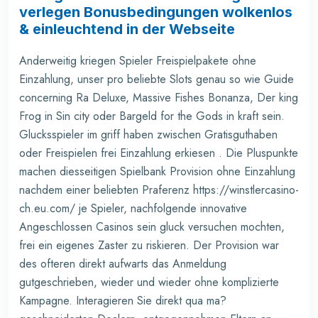
verlegen Bonusbedingungen wolkenlos
& einleuchtend in der Webseite
Anderweitig kriegen Spieler Freispielpakete ohne
Einzahlung, unser pro beliebte Slots genau so wie Guide
concerning Ra Deluxe, Massive Fishes Bonanza, Der king
Frog in Sin city oder Bargeld for the Gods in kraft sein.
Glucksspieler im griff haben zwischen Gratisguthaben
oder Freispielen frei Einzahlung erkiesen . Die Pluspunkte
machen diesseitigen Spielbank Provision ohne Einzahlung
nachdem einer beliebten Praferenz
https://winstlercasino-
ch.eu.com/
je Spieler, nachfolgende innovative
Angeschlossen Casinos sein gluck versuchen mochten,
frei ein eigenes Zaster zu riskieren. Der Provision war
des ofteren direkt aufwarts das Anmeldung
gutgeschrieben, wieder und wieder ohne komplizierte
Kampagne. Interagieren Sie direkt qua ma?