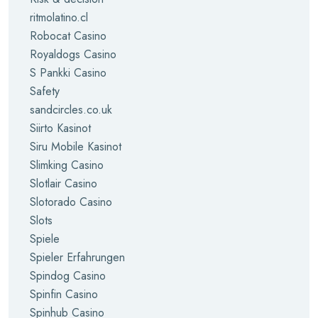
ritmolatino.cl
Robocat Casino
Royaldogs Casino
S Pankki Casino
Safety
sandcircles.co.uk
Siirto Kasinot
Siru Mobile Kasinot
Slimking Casino
Slotlair Casino
Slotorado Casino
Slots
Spiele
Spieler Erfahrungen
Spindog Casino
Spinfin Casino
Spinhub Casino