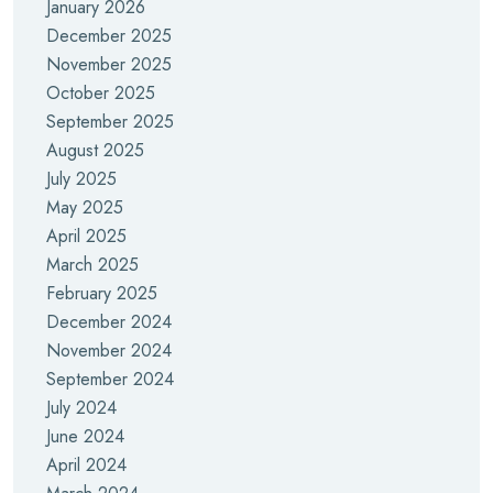
January 2026
December 2025
November 2025
October 2025
September 2025
August 2025
July 2025
May 2025
April 2025
March 2025
February 2025
December 2024
November 2024
September 2024
July 2024
June 2024
April 2024