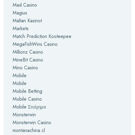
Mad Casino
Magius
Maltan Kasinot
Markets
Match Prediction Kooteepee
MegaFishWins Casino
Millionz Casino
MineBit Casino
Mino Casino
Mobile
Mobile
Mobile Betting
Mobile Casino
Mobile Στοίχημα
Monsterwin
Monsterwin Casino
montanachina.cl