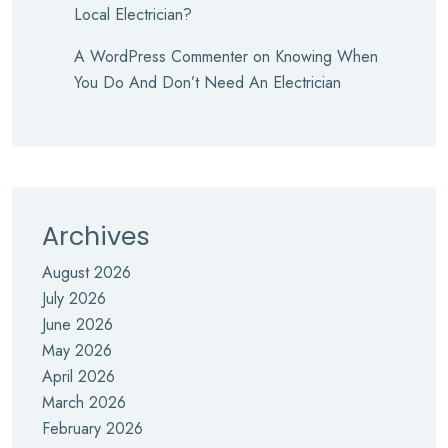
Local Electrician?
A WordPress Commenter
on
Knowing When
You Do And Don’t Need An Electrician
Archives
August 2026
July 2026
June 2026
May 2026
April 2026
March 2026
February 2026