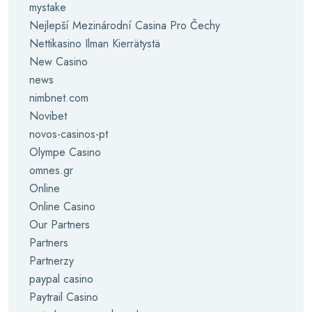
mystake
Nejlepší Mezinárodní Casina Pro Čechy
Nettikasino Ilman Kierrätystä
New Casino
news
nimbnet.com
Novibet
novos-casinos-pt
Olympe Casino
omnes.gr
Online
Online Casino
Our Partners
Partners
Partnerzy
paypal casino
Paytrail Casino