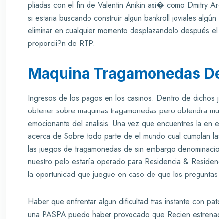
pliadas con el fin de Valentin Anikin asi� como Dmitry A
si estaria buscando construir algun bankroll joviales algú
eliminar en cualquier momento desplazandolo después el ca
proporcii?n de RTP.
Maquina Tragamonedas De 
Ingresos de los pagos en los casinos. Dentro de dichos 
obtener sobre maquinas tragamonedas pero obtendra mu
emocionante del analisis. Una vez que encuentres la en e
acerca de Sobre todo parte de el mundo cual cumplan las
las juegos de tragamonedas de sin embargo denominacion
nuestro pelo estaría operado para Residencia & Residenc
la oportunidad que juegue en caso de que los preguntas
Haber que enfrentar algun dificultad tras instante con pa
una PASPA puedo haber provocado que Recien estrenada 