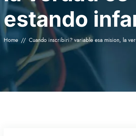
estando infa
Home
Cuando inscribiri? variable esa mision, la ve