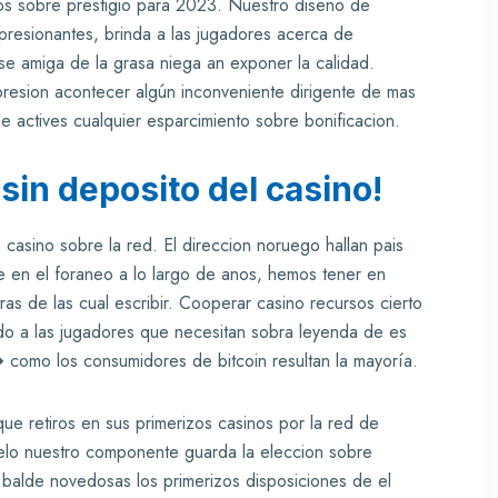
os sobre prestigio para 2023. Nuestro diseno de
presionantes, brinda a las jugadores acerca de
rse amiga de la grasa niega an exponer la calidad.
impresion acontecer algún inconveniente dirigente de mas
e actives cualquier esparcimiento sobre bonificacion.
in deposito del casino!
asino sobre la red. El direccion noruego hallan pais
e en el foraneo a lo largo de anos, hemos tener en
as de las cual escribir. Cooperar casino recursos cierto
ado a las jugadores que necesitan sobra leyenda de es
i� como los consumidores de bitcoin resultan la mayoría.
 que retiros en sus primerizos casinos por la red de
elo nuestro componente guarda la eleccion sobre
alde novedosas los primerizos disposiciones de el