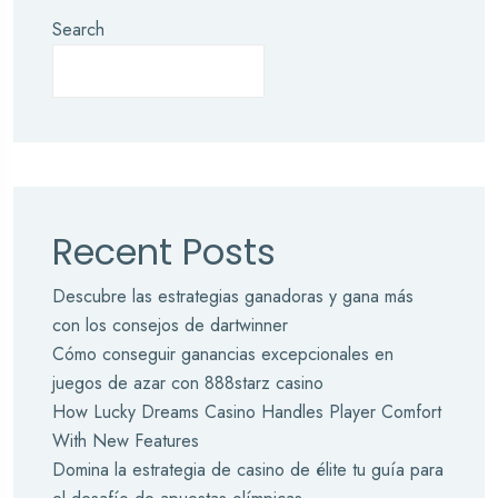
Search
Recent Posts
Descubre las estrategias ganadoras y gana más
con los consejos de dartwinner
Cómo conseguir ganancias excepcionales en
juegos de azar con 888starz casino
How Lucky Dreams Casino Handles Player Comfort
With New Features
Domina la estrategia de casino de élite tu guía para