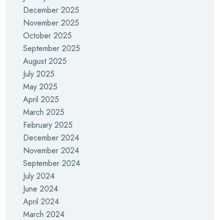
December 2025
November 2025
October 2025
September 2025
August 2025
July 2025
May 2025
April 2025
March 2025
February 2025
December 2024
November 2024
September 2024
July 2024
June 2024
April 2024
March 2024