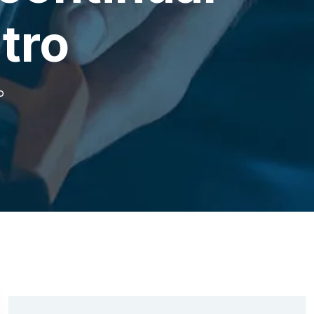
tro
o