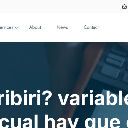
ervices
About
News
Contact
ibiri? variabl
 cual hay que