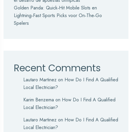
el desafío de apuestas olímpicas
Golden Panda: Quick‑Hit Mobile Slots en
Lightning‑Fast Sports Picks voor On‑The‑Go
Spelers
Recent Comments
Lautaro Martinez
on
How Do I Find A Qualified
Local Electrician?
Karim Benzema
on
How Do I Find A Qualified
Local Electrician?
Lautaro Martinez
on
How Do I Find A Qualified
Local Electrician?