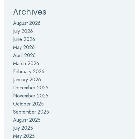
Archives
August 2026
July 2026
June 2026
May 2026
April 2026
March 2026
February 2026
January 2026
December 2025
November 2025
October 2025
September 2025
August 2025
July 2025
May 2025