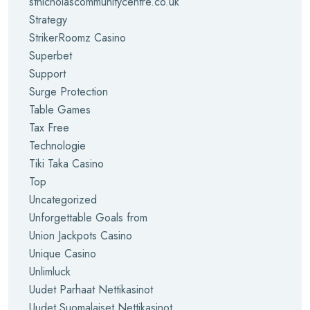
stnicholascommunitycentre.co.uk
Strategy
StrikerRoomz Casino
Superbet
Support
Surge Protection
Table Games
Tax Free
Technologie
Tiki Taka Casino
Top
Uncategorized
Unforgettable Goals from
Union Jackpots Casino
Unique Casino
Unlimluck
Uudet Parhaat Nettikasinot
Uudet Suomalaiset Nettikasinot