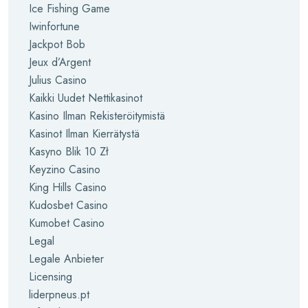
Ice Fishing Game
Iwinfortune
Jackpot Bob
Jeux d’Argent
Julius Casino
Kaikki Uudet Nettikasinot
Kasino Ilman Rekisteröitymistä
Kasinot Ilman Kierrätystä
Kasyno Blik 10 Zł
Keyzino Casino
King Hills Casino
Kudosbet Casino
Kumobet Casino
Legal
Legale Anbieter
Licensing
liderpneus.pt