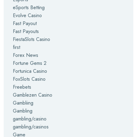
eSports Betting
Evolve Casino
Fast Payout
Fast Payouts
FiestaSlots Casino
first
Forex News
Fortune Gems 2
Fortunica Casino
FoxSlots Casino
Freebets
Gamblezen Casino
Gambliing
Gambling
gambling/casino
gambling/casinos
Game