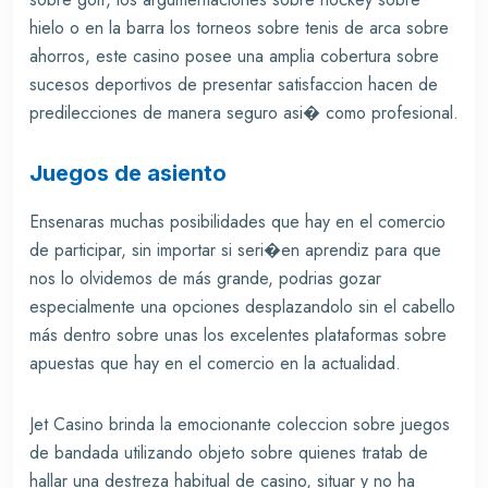
hielo o en la barra los torneos sobre tenis de arca sobre
ahorros, este casino posee una amplia cobertura sobre
sucesos deportivos de presentar satisfaccion hacen de
predilecciones de manera seguro asi� como profesional.
Juegos de asiento
Ensenaras muchas posibilidades que hay en el comercio
de participar, sin importar si seri�en aprendiz para que
nos lo olvidemos de más grande, podrias gozar
especialmente una opciones desplazandolo sin el cabello
más dentro sobre unas los excelentes plataformas sobre
apuestas que hay en el comercio en la actualidad.
Jet Casino brinda la emocionante coleccion sobre juegos
de bandada utilizando objeto sobre quienes tratab de
hallar una destreza habitual de casino, situar y no ha