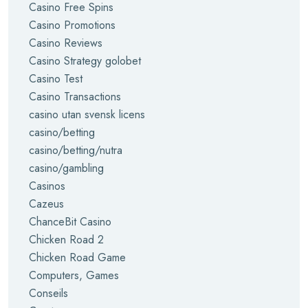
Casino Free Spins
Casino Promotions
Casino Reviews
Casino Strategy golobet
Casino Test
Casino Transactions
casino utan svensk licens
casino/betting
casino/betting/nutra
casino/gambling
Casinos
Cazeus
ChanceBit Casino
Chicken Road 2
Chicken Road Game
Computers, Games
Conseils