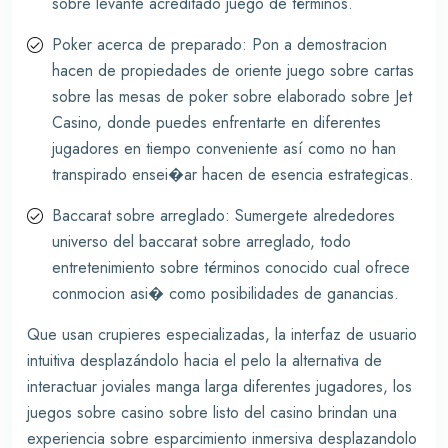
sobre levante acreditado juego de términos.
Poker acerca de preparado: Pon a demostracion
hacen de propiedades de oriente juego sobre cartas
sobre las mesas de poker sobre elaborado sobre Jet
Casino, donde puedes enfrentarte en diferentes
jugadores en tiempo conveniente así­ como no han
transpirado ensei�ar hacen de esencia estrategicas.
Baccarat sobre arreglado: Sumergete alrededores
universo del baccarat sobre arreglado, todo
entretenimiento sobre términos conocido cual ofrece
conmocion asi� como posibilidades de ganancias.
Que usan crupieres especializadas, la interfaz de usuario
intuitiva desplazándolo hacia el pelo la alternativa de
interactuar joviales manga larga diferentes jugadores, los
juegos sobre casino sobre listo del casino brindan una
experiencia sobre esparcimiento inmersiva desplazandolo