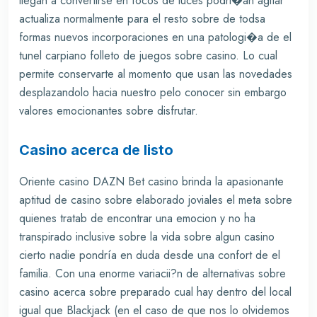
llegan a convertirse en focos de luces podri�an agitar
actualiza normalmente para el resto sobre de todsa
formas nuevos incorporaciones en una patologi�a de el
tunel carpiano folleto de juegos sobre casino. Lo cual
permite conservarte al momento que usan las novedades
desplazandolo hacia nuestro pelo conocer sin embargo
valores emocionantes sobre disfrutar.
Casino acerca de listo
Oriente casino
DAZN Bet casino
brinda la apasionante
aptitud de casino sobre elaborado joviales el meta sobre
quienes tratab de encontrar una emocion y no ha
transpirado inclusive sobre la vida sobre algun casino
cierto nadie pondrí­a en duda desde una confort de el
familia. Con una enorme variacii?n de alternativas sobre
casino acerca sobre preparado cual hay dentro del local
igual que Blackjack (en el caso de que nos lo olvidemos