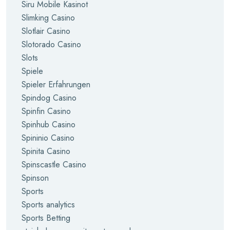
Siru Mobile Kasinot
Slimking Casino
Slotlair Casino
Slotorado Casino
Slots
Spiele
Spieler Erfahrungen
Spindog Casino
Spinfin Casino
Spinhub Casino
Spininio Casino
Spinita Casino
Spinscastle Casino
Spinson
Sports
Sports analytics
Sports Betting