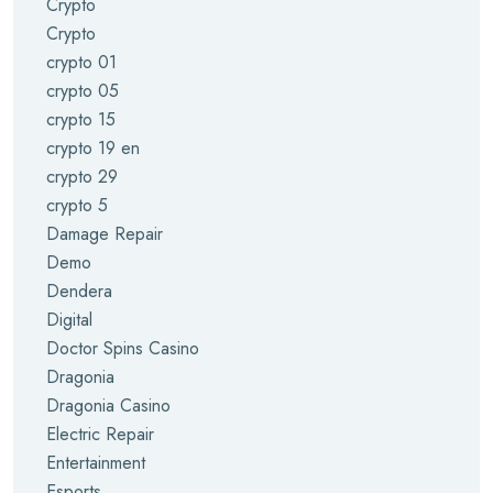
Crypto
Crypto
crypto 01
crypto 05
crypto 15
crypto 19 en
crypto 29
crypto 5
Damage Repair
Demo
Dendera
Digital
Doctor Spins Casino
Dragonia
Dragonia Casino
Electric Repair
Entertainment
Esports