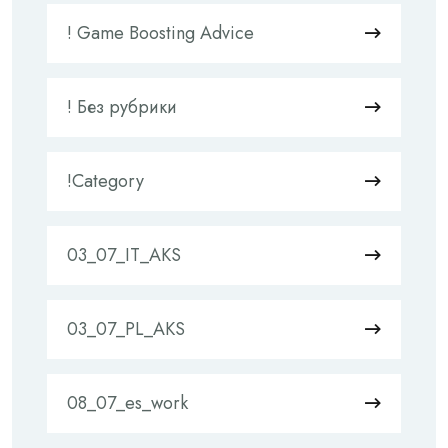
! Game Boosting Advice
! Без рубрики
!Category
03_07_IT_AKS
03_07_PL_AKS
08_07_es_work