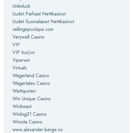
Unlimluck
Uudet Parhaat Nettikasinot
Uudet Suomalaiset Nettikasinot
vellingepoolspa.com
Verywell Casino
VIP
VIP Καζίνο
Viperwin
Virtuals
Wagerland Casino
Wagertales Casino
Wettquoten
Win Unique Casino
Winbeast
Winbig21 Casino
Winnita Casino
www.alexander-berge.no