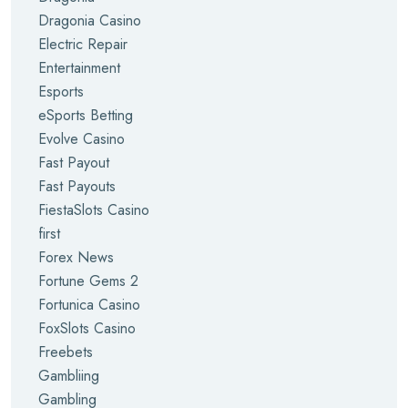
Dragonia Casino
Electric Repair
Entertainment
Esports
eSports Betting
Evolve Casino
Fast Payout
Fast Payouts
FiestaSlots Casino
first
Forex News
Fortune Gems 2
Fortunica Casino
FoxSlots Casino
Freebets
Gambliing
Gambling