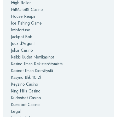
High Roller
HitMate88 Casino
House Reapir
Ice Fishing Game
Iwinfortune
Jackpot Bob
Jeux d’Argent
Julius Casino
Kaikki Uudet Nettikasinot
Kasino Ilman Rekisteröitymistä
Kasinot Ilman Kierrätystä
Kasyno Blik 10 Zł
Keyzino Casino
King Hills Casino
Kudosbet Casino
Kumobet Casino
Legal