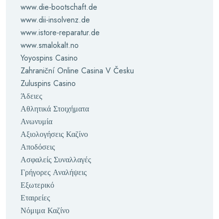
www.die-bootschaft.de
www.dii-insolvenz.de
www.istore-reparatur.de
www.smalokalt.no
Yoyospins Casino
Zahraniční Online Casina V Česku
Zuluspins Casino
Άδειες
Αθλητικά Στοιχήματα
Ανωνυμία
Αξιολογήσεις Καζίνο
Αποδόσεις
Ασφαλείς Συναλλαγές
Γρήγορες Αναλήψεις
Εξωτερικό
Εταιρείες
Νόμιμα Καζίνο