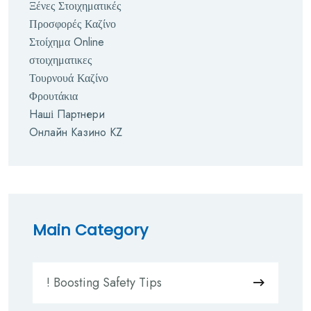
Ξένες Στοιχηματικές
Προσφορές Καζίνο
Στοίχημα Online
στοιχηματικες
Τουρνουά Καζίνο
Φρουτάκια
Наші Партнери
Онлайн Казино KZ
Main Category
! Boosting Safety Tips