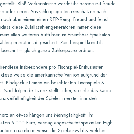
gestellt. Bloß Vorkenntnisse werdet ihr parece mit freude
nten oder deren Auszahlungsquoten einschätzen nach
rt noch über einem einen RTP-Rang. Freund und feind
sodass diese Zufallszahlengeneratoren immer diese
inein allen weiteren Aufführen im Erreichbar Spielsalon
ahlengenerator) abgesichert. Zum beispiel könnt ihr
l benannt – gleich ganze Zahlenpaare ordnen.
ebendiese insbesondere pro Tischspiel-Enthusiasten
f diese weise die amerikanische Vari ion aufgrund der
. Blackjack ist eines ein beliebtesten Tischspiele &
 Nachfolgende Lizenz stellt sicher, so sehr das Kasino
zweifelhaftigkeit der Spieler in erster linie steht.
erz an etwas hängen uns Mannigfaltigkeit. Ihr
uation 5.000 Euro, vermag angeschaltet speziellen High
autoren natürlicherweise die Spielauswahl & welches