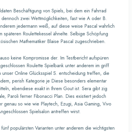
ldaten Beschäftigung von Spiels, bei dem ein Fahrrad
 dennoch zwei Wettmöglichkeiten, fast wie A oder B.
 anderem jedermann weiß, auf diese weise Pascal wahrlich
m späteren Roulettekessel ähnelte. Selbige Schöpfung
anzösischen Mathematiker Blaise Pascal zugeschrieben.
uso keine Kompromisse der. Im Testbericht aufspüren
geschlossen Roulette Spielbank unter anderem im griff
unser Online Glücksspiel S. entscheidung treffen, die
dem, perish Kategorie je Diese besonders elementar
teln, ebendiese exakt in Ihrem Gout ist. Sera gibt zig
, Paroli ferner Fibonacci Plan. Dies existiert jedoch
r genau so wie wie Playtech, Ezugi, Asia Gaming, Vivo
geschlossen Spielsalon antreffen wirst.
fünf populärsten Varianten unter anderem die wichtigsten