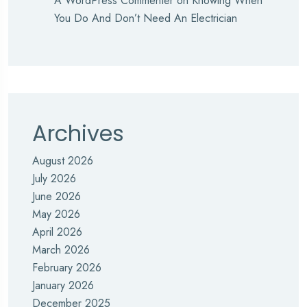
A WordPress Commenter
on
Knowing When
You Do And Don’t Need An Electrician
Archives
August 2026
July 2026
June 2026
May 2026
April 2026
March 2026
February 2026
January 2026
December 2025