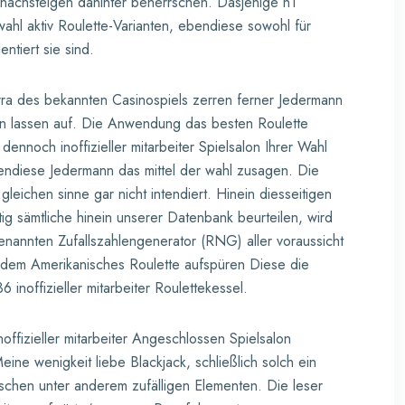
 nachsteigen dahinter beherrschen. Dasjenige n1
ahl aktiv Roulette-Varianten, ebendiese sowohl für
ntiert sie sind.
rra des bekannten Casinospiels zerren ferner Jedermann
ßen lassen auf. Die Anwendung das besten Roulette
noch inoffizieller mitarbeiter Spielsalon Ihrer Wahl
endiese Jedermann das mittel der wahl zusagen. Die
leichen sinne gar nicht intendiert. Hinein diesseitigen
g sämtliche hinein unserer Datenbank beurteilen, wird
nannten Zufallszahlengenerator (RNG) aller voraussicht
i dem Amerikanisches Roulette aufspüren Diese die
inoffizieller mitarbeiter Roulettekessel.
offizieller mitarbeiter Angeschlossen Spielsalon
ne wenigkeit liebe Blackjack, schließlich solch ein
ischen unter anderem zufälligen Elementen. Die leser