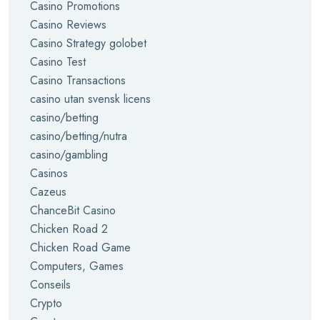
Casino Promotions
Casino Reviews
Casino Strategy golobet
Casino Test
Casino Transactions
casino utan svensk licens
casino/betting
casino/betting/nutra
casino/gambling
Casinos
Cazeus
ChanceBit Casino
Chicken Road 2
Chicken Road Game
Computers, Games
Conseils
Crypto