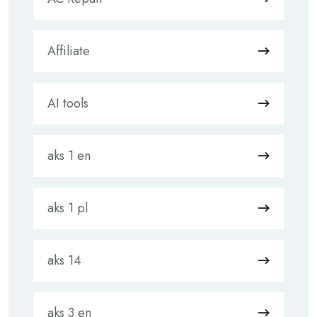
Affiliate
AI tools
aks 1 en
aks 1 pl
aks 14
aks 3 en