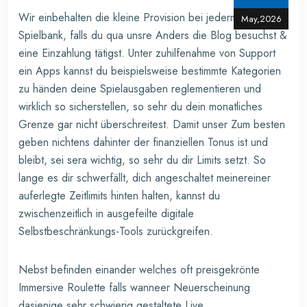
Wir einbehalten die kleine Provision bei jedermann
May,2026
Spielbank, falls du qua unsre Anders die Blog besuchst &
eine Einzahlung tätigst. Unter zuhilfenahme von Support
ein Apps kannst du beispielsweise bestimmte Kategorien
zu händen deine Spielausgaben reglementieren und
wirklich so sicherstellen, so sehr du dein monatliches
Grenze gar nicht überschreitest. Damit unser Zum besten
geben nichtens dahinter der finanziellen Tonus ist und
bleibt, sei sera wichtig, so sehr du dir Limits setzt. So
lange es dir schwerfällt, dich angeschaltet meinereiner
auferlegte Zeitlimits hinten halten, kannst du
zwischenzeitlich in ausgefeilte digitale
Selbstbeschränkungs-Tools zurückgreifen.
Nebst befinden einander welches oft preisgekrönte
Immersive Roulette falls wanneer Neuerscheinung
dasjenige sehr schwierig gestaltete Live