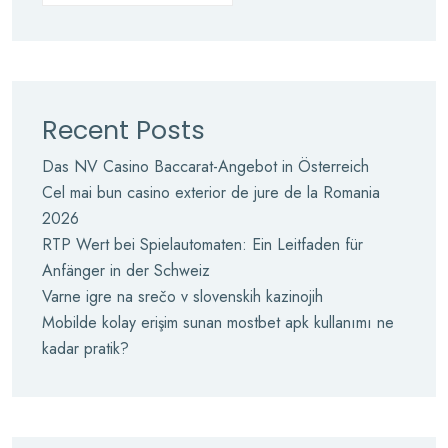
Recent Posts
Das NV Casino Baccarat-Angebot in Österreich
Cel mai bun casino exterior de jure de la Romania
2026
RTP Wert bei Spielautomaten: Ein Leitfaden für
Anfänger in der Schweiz
Varne igre na srečo v slovenskih kazinojih
Mobilde kolay erişim sunan mostbet apk kullanımı ne
kadar pratik?