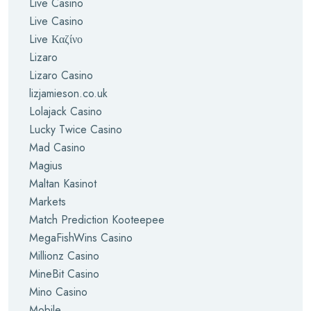
Live Casino
Live Casino
Live Καζίνο
Lizaro
Lizaro Casino
lizjamieson.co.uk
Lolajack Casino
Lucky Twice Casino
Mad Casino
Magius
Maltan Kasinot
Markets
Match Prediction Kooteepee
MegaFishWins Casino
Millionz Casino
MineBit Casino
Mino Casino
Mobile