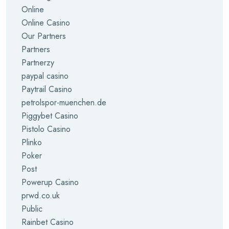
Online
Online Casino
Our Partners
Partners
Partnerzy
paypal casino
Paytrail Casino
petrolspor-muenchen.de
Piggybet Casino
Pistolo Casino
Plinko
Poker
Post
Powerup Casino
prwd.co.uk
Public
Rainbet Casino