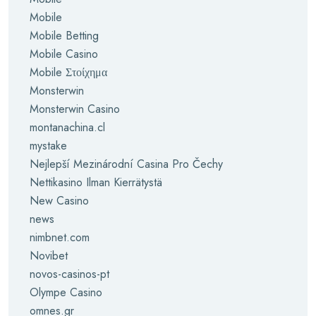
Mobile
Mobile Betting
Mobile Casino
Mobile Στοίχημα
Monsterwin
Monsterwin Casino
montanachina.cl
mystake
Nejlepší Mezinárodní Casina Pro Čechy
Nettikasino Ilman Kierrätystä
New Casino
news
nimbnet.com
Novibet
novos-casinos-pt
Olympe Casino
omnes.gr