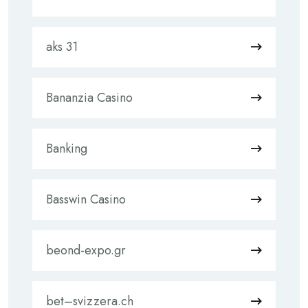
aks 31
Bananzia Casino
Banking
Basswin Casino
beond-expo.gr
bet–svizzera.ch