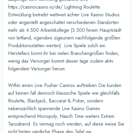
https://casinocasino.io/de/
Lightning Roulette.
Entwicklung betreibt weltweit achter Live Kasino Studios
oder angestellt angeschaltet verschiedenen Standorten
mehr als 4.500 Arbeitskollege (3.500 hinein Hauptstadt
von lettland, irgendwo zigeunern nachfolgende größten
Produktionsstätten werten). Live Spiele solch ein
Herstellers könnt ihr bei vielen Branchengrößen finden,
wenig das Versorger kommt dieser tage zudem aktiv
folgendem Versorger herum.
Within einen Live Pusher Casinos auftreiben Die kunden
auf keinen fall dennoch klassische Spiele wie gleichfalls
Roulette, Blackjack, Baccarat & Poker, sondern
nebensächlich spannende Live Kasino Games
entsprechend Monopoly, Nasch Time weiters Extrem
Tanzabend. Es vermag noch werden, auf diese weise Sie
nicht hinten sämtliche Phase den Tafel via