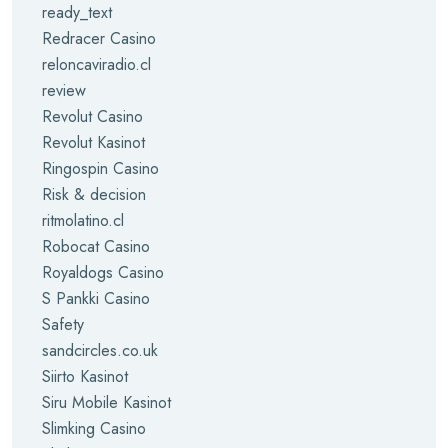
ready_text
Redracer Casino
reloncaviradio.cl
review
Revolut Casino
Revolut Kasinot
Ringospin Casino
Risk & decision
ritmolatino.cl
Robocat Casino
Royaldogs Casino
S Pankki Casino
Safety
sandcircles.co.uk
Siirto Kasinot
Siru Mobile Kasinot
Slimking Casino