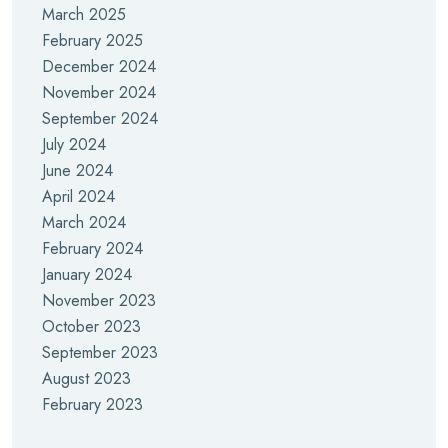
March 2025
February 2025
December 2024
November 2024
September 2024
July 2024
June 2024
April 2024
March 2024
February 2024
January 2024
November 2023
October 2023
September 2023
August 2023
February 2023