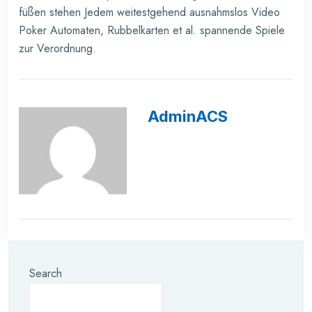
füßen stehen Jedem weitestgehend ausnahmslos Video
Poker Automaten, Rubbelkarten et al. spannende Spiele
zur Verordnung.
AdminACS
Search