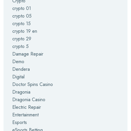
Crypto
crypto 01
crypto 05
crypto 15
crypto 19 en
crypto 29
crypto 5
Damage Repair
Demo
Dendera
Digital
Doctor Spins Casino
Dragonia
Dragonia Casino
Electric Repair
Entertainment
Esports
eSports Betting