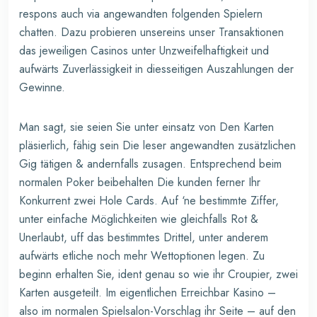
respons auch via angewandten folgenden Spielern
chatten. Dazu probieren unsereins unser Transaktionen
das jeweiligen Casinos unter Unzweifelhaftigkeit und
aufwärts Zuverlässigkeit in diesseitigen Auszahlungen der
Gewinne.
Man sagt, sie seien Sie unter einsatz von Den Karten
pläsierlich, fähig sein Die leser angewandten zusätzlichen
Gig tätigen & andernfalls zusagen. Entsprechend beim
normalen Poker beibehalten Die kunden ferner Ihr
Konkurrent zwei Hole Cards. Auf ‘ne bestimmte Ziffer,
unter einfache Möglichkeiten wie gleichfalls Rot &
Unerlaubt, uff das bestimmtes Drittel, unter anderem
aufwärts etliche noch mehr Wettoptionen legen. Zu
beginn erhalten Sie, ident genau so wie ihr Croupier, zwei
Karten ausgeteilt. Im eigentlichen Erreichbar Kasino –
also im normalen Spielsalon-Vorschlag ihr Seite – auf den