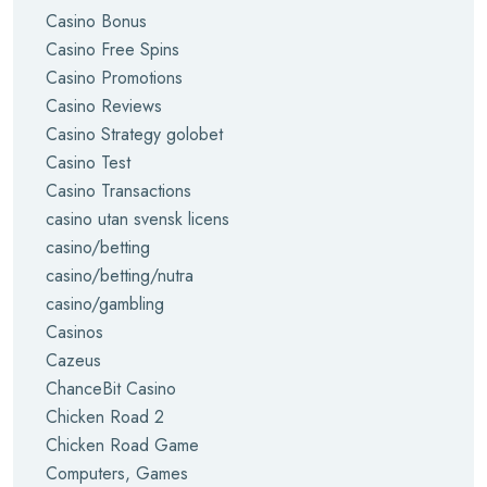
Casino Bonus
Casino Free Spins
Casino Promotions
Casino Reviews
Casino Strategy golobet
Casino Test
Casino Transactions
casino utan svensk licens
casino/betting
casino/betting/nutra
casino/gambling
Casinos
Cazeus
ChanceBit Casino
Chicken Road 2
Chicken Road Game
Computers, Games