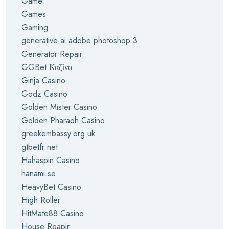
Game
Games
Gaming
generative ai adobe photoshop 3
Generator Repair
GGBet Καζίνο
Ginja Casino
Godz Casino
Golden Mister Casino
Golden Pharaoh Casino
greekembassy.org.uk
gtbetfr net
Hahaspin Casino
hanami.se
HeavyBet Casino
High Roller
HitMate88 Casino
House Reapir