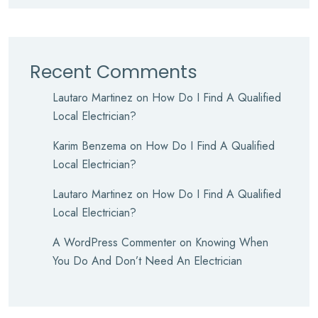
Recent Comments
Lautaro Martinez
on
How Do I Find A Qualified
Local Electrician?
Karim Benzema
on
How Do I Find A Qualified
Local Electrician?
Lautaro Martinez
on
How Do I Find A Qualified
Local Electrician?
A WordPress Commenter
on
Knowing When
You Do And Don’t Need An Electrician