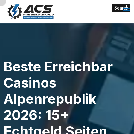
Search
Beste Erreichbar
Casinos
Alpenrepublik
2026: 15+
Echtgeld Seiten