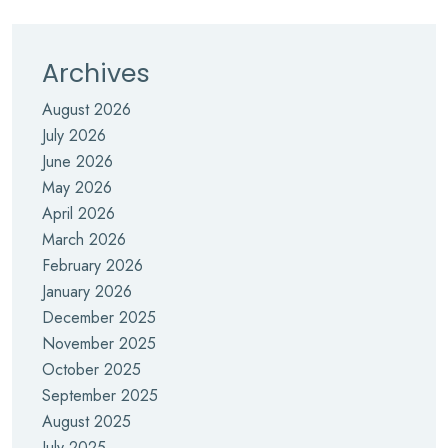
Archives
August 2026
July 2026
June 2026
May 2026
April 2026
March 2026
February 2026
January 2026
December 2025
November 2025
October 2025
September 2025
August 2025
July 2025