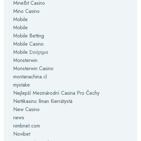
MineBit Casino
Mino Casino
Mobile
Mobile
Mobile Betting
Mobile Casino
Mobile Στοίχημα
Monsterwin
Monsterwin Casino
montanachina.cl
mystake
Nejlepší Mezinárodní Casina Pro Čechy
Nettikasino Ilman Kierrätystä
New Casino
news
nimbnet.com
Novibet