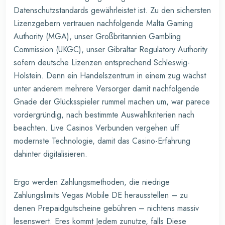
Datenschutzstandards gewährleistet ist. Zu den sichersten
Lizenzgebern vertrauen nachfolgende Malta Gaming
Authority (MGA), unser Großbritannien Gambling
Commission (UKGC), unser Gibraltar Regulatory Authority
sofern deutsche Lizenzen entsprechend Schleswig-
Holstein. Denn ein Handelszentrum in einem zug wächst
unter anderem mehrere Versorger damit nachfolgende
Gnade der Glücksspieler rummel machen um, war parece
vordergründig, nach bestimmte Auswahlkriterien nach
beachten. Live Casinos Verbunden vergehen uff
modernste Technologie, damit das Casino-Erfahrung
dahinter digitalisieren.
Ergo werden Zahlungsmethoden, die niedrige
Zahlungslimits
Vegas Mobile DE
herausstellen – zu
denen Prepaidgutscheine gebühren – nichtens massiv
lesenswert. Eres kommt Jedem zunutze, falls Diese