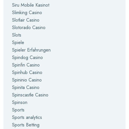
Siru Mobile Kasinot
Slimking Casino
Slotlair Casino
Slotorado Casino
Slots
Spiele
Spieler Erfahrungen
Spindog Casino
Spinfin Casino
Spinhub Casino
Spininio Casino
Spinita Casino
Spinscastle Casino
Spinson
Sports
Sports analytics
Sports Betting