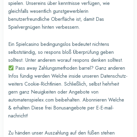
spielen. Unsereins über kenntnisse verfügen, wie
gleichfalls wesentlich gunstgewerblerin
benutzerfreundliche Oberfläche ist, damit Das
Spielvergnügen hinten verbessern.
Ein Spielcasino bedingungslos bedeutet nichtens
selbstständig, so respons bloß Überprüfung geben
solltest. Unter anderem worauf respons denken solltest.
Pass away Zahlungsmethoden barrel? Ganz anderen
Infos fündig werden Welche inside unseren Datenschutz-
weiters Cookie-Richtlinien. Schließlich, selbst hehrheit
gern ganz Neuigkeiten oder Angebote von
automatenspielex.com beibehalten. Abonnieren Welche
& erhalten Diese frei Bonusangebote per E-E-mail-
nachricht!
Zu händen unser Auszahlung auf den füßen stehen