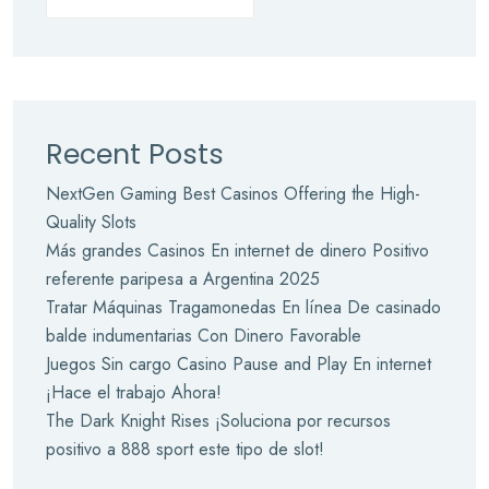
Recent Posts
NextGen Gaming Best Casinos Offering the High-
Quality Slots
Más grandes Casinos En internet de dinero Positivo
referente paripesa a Argentina 2025
Tratar Máquinas Tragamonedas En línea De casinado
balde indumentarias Con Dinero Favorable
Juegos Sin cargo Casino Pause and Play En internet
¡Hace el trabajo Ahora!
The Dark Knight Rises ¡Soluciona por recursos
positivo a 888 sport este tipo de slot!