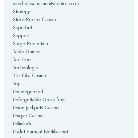
stnicholascommunitycentre.co.uk
Strategy
StrikerRoomz Casino
Superbet
Support
Surge Protection
Table Games
Tax Free
Technologie
Tiki Taka Casino
Top
Uncategorized
Unforgettable Goals from
Union Jackpots Casino
Unique Casino
Unlimluck
Uudet Parhaat Nettikasinot