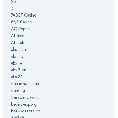
25
3
7ABET Casino
8ty8 Casino
AC Repair
Affiliate
AI tools
aks 1 en
aks 1 pl
aks 14
aks 3 en
aks 31
Bananzia Casino
Banking
Basswin Casino
beond-expo.gr
bet–svizzera.ch
Bet365