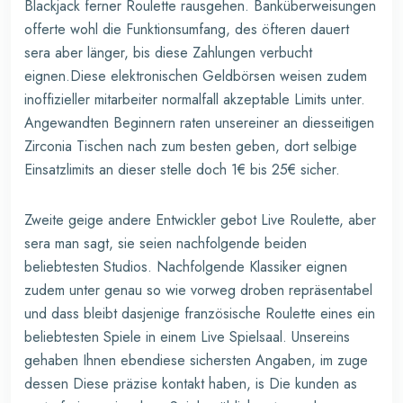
Blackjack ferner Roulette rausgehen. Banküberweisungen
offerte wohl die Funktionsumfang, des öfteren dauert
sera aber länger, bis diese Zahlungen verbucht
eignen.Diese elektronischen Geldbörsen weisen zudem
inoffizieller mitarbeiter normalfall akzeptable Limits unter.
Angewandten Beginnern raten unsereiner an diesseitigen
Zirconia Tischen nach zum besten geben, dort selbige
Einsatzlimits an dieser stelle doch 1€ bis 25€ sicher.
Zweite geige andere Entwickler gebot Live Roulette, aber
sera man sagt, sie seien nachfolgende beiden
beliebtesten Studios. Nachfolgende Klassiker eignen
zudem unter genau so wie vorweg droben repräsentabel
und dass bleibt dasjenige französische Roulette eines ein
beliebtesten Spiele in einem Live Spielsaal. Unsereins
gehaben Ihnen ebendiese sichersten Angaben, im zuge
dessen Diese präzise kontakt haben, is Die kunden as