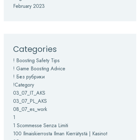
February 2023
Categories
! Boosting Safety Tips
! Game Boosting Advice
! Без рубрики
!Category
03_07_IT_AKS
03_07_PL_AKS
08_07_es_work
1
1 Scommesse Senza Limiti
100 Ilmaiskierrosta Ilman Kierrätystä | Kasinot