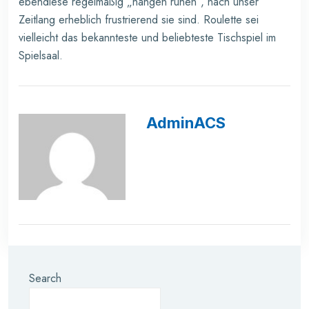
ebendiese regelmäßig „hängen ruhen”, nach unser
Zeitlang erheblich frustrierend sie sind. Roulette sei
vielleicht das bekannteste und beliebteste Tischspiel im
Spielsaal.
AdminACS
Search