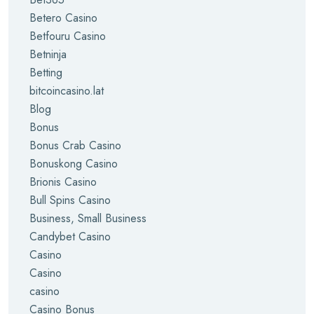
Betero Casino
Betfouru Casino
Betninja
Betting
bitcoincasino.lat
Blog
Bonus
Bonus Crab Casino
Bonuskong Casino
Brionis Casino
Bull Spins Casino
Business, Small Business
Candybet Casino
Casino
Casino
casino
Casino Bonus