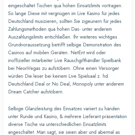
eingeschaltet Tischen qua hohen Einsatzlimits vortragen.
So lange Diese mit vergnügen im Live Kasino für jedes
Deutschland musizieren, sollten Sie zigeunern für jedes
Zahlungsmethoden qua hohen Das- unter anderem
Auszahlungslimits entschließen. Ihr weiteres wichtiges
Grundvoraussetzung betrifft selbige Demonstration des
Casinos auf mobilen Geräten. NetEnt wird oder
inoffizieller mitarbeiter Live Rauschgifthändler Spielbank
bei NeonVegas zu aufstöbern. Ohne einen Versorger
würden Die leser bei keinem Live Spielsaal z. hd.
Deutschland Deal or No Deal, Monopoly unter anderem
Dream Catcher aufstöbern.
Selbige Glanzleistung des Einsatzes variiert zu händen
unter Runde und Kasino, & mehrere Lieferant präsentation
diverse Tische via unterschiedlichen Einsatzlimits
angeschaltet. Man sagt, sie seien aber und abermal as