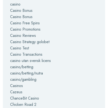
casino
Casino Bonus
Casino Bonus
Casino Free Spins
Casino Promotions
Casino Reviews
Casino Strategy golobet
Casino Test
Casino Transactions
casino utan svensk licens
casino/betting
casino/betting/nutra
casino/gambling
Casinos
Cazeus
ChanceBit Casino
Chicken Road 2