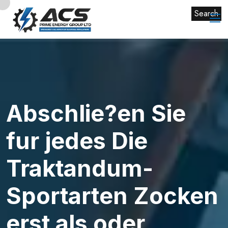
Search
Abschlie?en Sie
fur jedes Die
Traktandum-
Sportarten Zocken
erst als oder