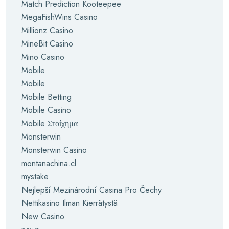
Match Prediction Kooteepee
MegaFishWins Casino
Millionz Casino
MineBit Casino
Mino Casino
Mobile
Mobile
Mobile Betting
Mobile Casino
Mobile Στοίχημα
Monsterwin
Monsterwin Casino
montanachina.cl
mystake
Nejlepší Mezinárodní Casina Pro Čechy
Nettikasino Ilman Kierrätystä
New Casino