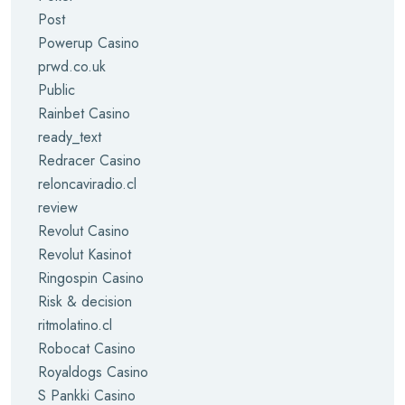
Post
Powerup Casino
prwd.co.uk
Public
Rainbet Casino
ready_text
Redracer Casino
reloncaviradio.cl
review
Revolut Casino
Revolut Kasinot
Ringospin Casino
Risk & decision
ritmolatino.cl
Robocat Casino
Royaldogs Casino
S Pankki Casino