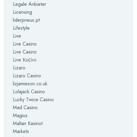
Legale Anbieter
Licensing
liderpneus.pt
Lifestyle
Live
Live Casino
Live Casino
Live Καζίνο
Lizaro
Lizaro Casino
lizjamieson.co.uk
Lolajack Casino
Lucky Twice Casino
Mad Casino
Magius
Maltan Kasinot
Markets