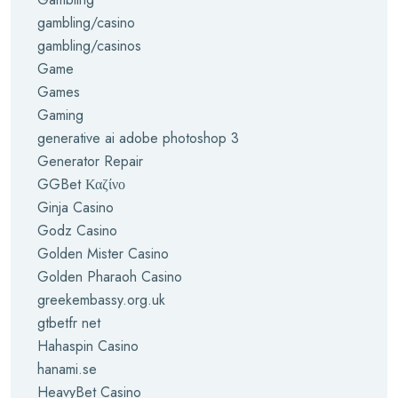
gambling/casino
gambling/casinos
Game
Games
Gaming
generative ai adobe photoshop 3
Generator Repair
GGBet Καζίνο
Ginja Casino
Godz Casino
Golden Mister Casino
Golden Pharaoh Casino
greekembassy.org.uk
gtbetfr net
Hahaspin Casino
hanami.se
HeavyBet Casino