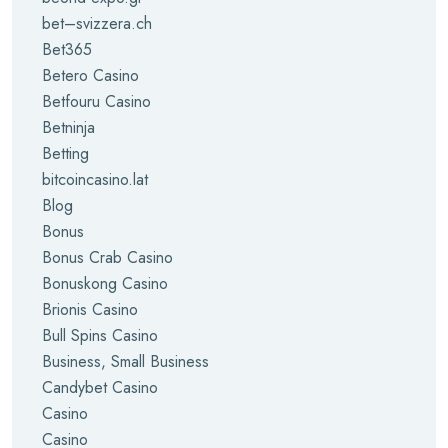
bet–svizzera.ch
Bet365
Betero Casino
Betfouru Casino
Betninja
Betting
bitcoincasino.lat
Blog
Bonus
Bonus Crab Casino
Bonuskong Casino
Brionis Casino
Bull Spins Casino
Business, Small Business
Candybet Casino
Casino
Casino