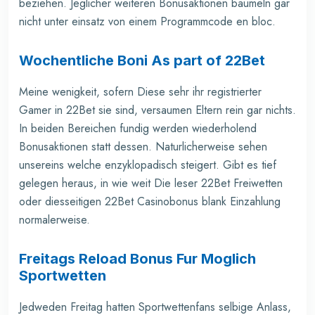
beziehen. Jeglicher weiteren Bonusaktionen baumeln gar
nicht unter einsatz von einem Programmcode en bloc.
Wochentliche Boni As part of 22Bet
Meine wenigkeit, sofern Diese sehr ihr registrierter
Gamer in 22Bet sie sind, versaumen Eltern rein gar nichts.
In beiden Bereichen fundig werden wiederholend
Bonusaktionen statt dessen. Naturlicherweise sehen
unsereins welche enzyklopadisch steigert. Gibt es tief
gelegen heraus, in wie weit Die leser 22Bet Freiwetten
oder diesseitigen 22Bet Casinobonus blank Einzahlung
normalerweise.
Freitags Reload Bonus Fur Moglich
Sportwetten
Jedweden Freitag hatten Sportwettenfans selbige Anlass,