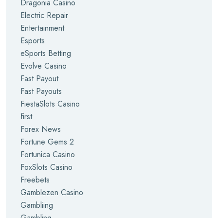
Dragonia Casino
Electric Repair
Entertainment
Esports
eSports Betting
Evolve Casino
Fast Payout
Fast Payouts
FiestaSlots Casino
first
Forex News
Fortune Gems 2
Fortunica Casino
FoxSlots Casino
Freebets
Gamblezen Casino
Gambliing
Gambling