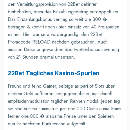
den Vermittlungsprovision von 22Bet dahinter
beibehalten, beim das Einzahlungsbetrag verdoppelt sei.
Das Einzahlungsbonus vermag so weit wie 300 �
betragen & kommt noch unter einsatz von 40 Freispielen
einher. Hier war sera vordergrundig, den 22Bet
Promocode RELOAD nachdem gebrauchen. Auch
mussen Diese angewandten Sportwettenbonus inwendig
von 21 Stunden dreimal umsetzen.
22Bet Tagliches Kasino-Spurten
Freund und feind Gamer, selbige as part of Slots uber
echtem Geld auffuhren, entgegennehmen maschinell
amplitudenmodulation taglichen Rennen modul. Jeden tag
sie sind summa summarum just one.000 Cuma-cuma Spins
ferner one.000 � alabama Preise unter den Spielern
qua ihr hochsten Punktestand aufgeteilt.