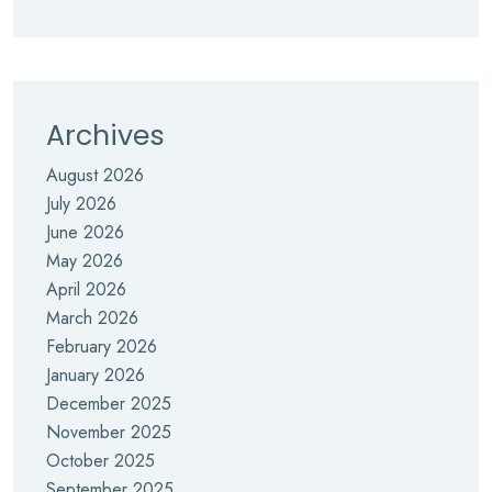
Archives
August 2026
July 2026
June 2026
May 2026
April 2026
March 2026
February 2026
January 2026
December 2025
November 2025
October 2025
September 2025