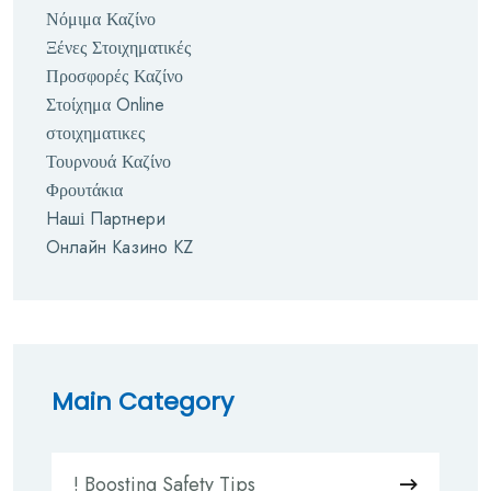
Νόμιμα Καζίνο
Ξένες Στοιχηματικές
Προσφορές Καζίνο
Στοίχημα Online
στοιχηματικες
Τουρνουά Καζίνο
Φρουτάκια
Наші Партнери
Онлайн Казино KZ
Main Category
! Boosting Safety Tips