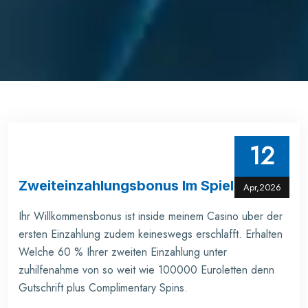
12
Zweiteinzahlungsbonus Im Spielsalon
Apr,2026
Ihr Willkommensbonus ist inside meinem Casino uber der
ersten Einzahlung zudem keineswegs erschlafft. Erhalten
Welche 60 % Ihrer zweiten Einzahlung unter
zuhilfenahme von so weit wie 100000 Euroletten denn
Gutschrift plus Complimentary Spins.