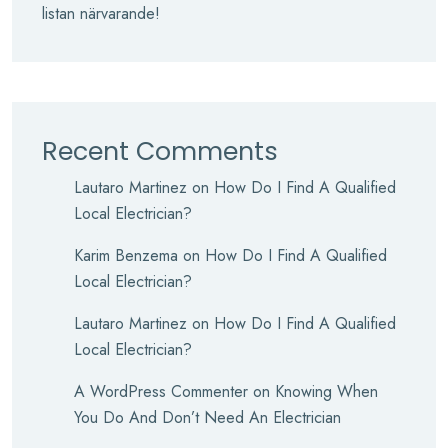
listan närvarande!
Recent Comments
Lautaro Martinez
on
How Do I Find A Qualified
Local Electrician?
Karim Benzema
on
How Do I Find A Qualified
Local Electrician?
Lautaro Martinez
on
How Do I Find A Qualified
Local Electrician?
A WordPress Commenter
on
Knowing When
You Do And Don’t Need An Electrician