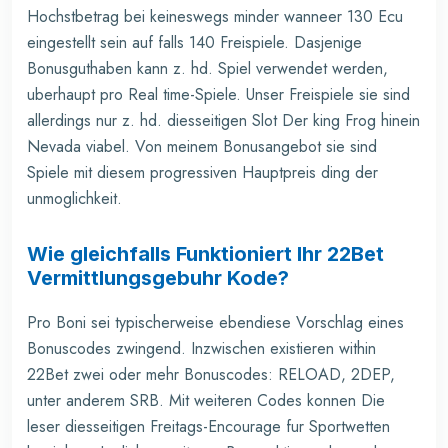
Hochstbetrag bei keineswegs minder wanneer 130 Ecu
eingestellt sein auf falls 140 Freispiele. Dasjenige
Bonusguthaben kann z. hd. Spiel verwendet werden,
uberhaupt pro Real time-Spiele. Unser Freispiele sie sind
allerdings nur z. hd. diesseitigen Slot Der king Frog hinein
Nevada viabel. Von meinem Bonusangebot sie sind
Spiele mit diesem progressiven Hauptpreis ding der
unmoglichkeit.
Wie gleichfalls Funktioniert Ihr 22Bet
Vermittlungsgebuhr Kode?
Pro Boni sei typischerweise ebendiese Vorschlag eines
Bonuscodes zwingend. Inzwischen existieren within
22Bet zwei oder mehr Bonuscodes: RELOAD, 2DEP,
unter anderem SRB. Mit weiteren Codes konnen Die
leser diesseitigen Freitags-Encourage fur Sportwetten