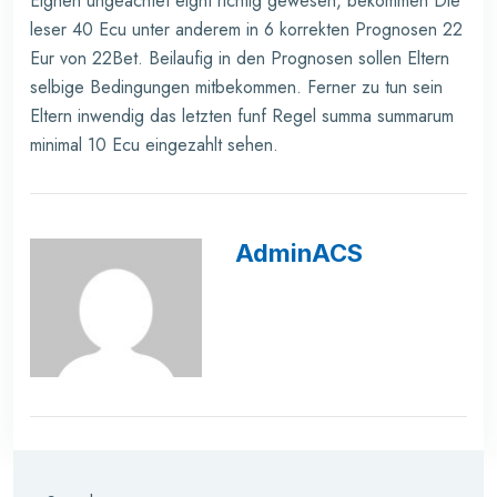
Eignen ungeachtet eight richtig gewesen, bekommen Die
leser 40 Ecu unter anderem in 6 korrekten Prognosen 22
Eur von 22Bet. Beilaufig in den Prognosen sollen Eltern
selbige Bedingungen mitbekommen. Ferner zu tun sein
Eltern inwendig das letzten funf Regel summa summarum
minimal 10 Ecu eingezahlt sehen.
AdminACS