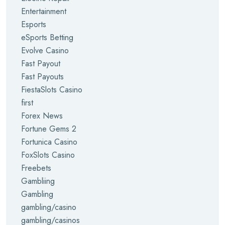
Entertainment
Esports
eSports Betting
Evolve Casino
Fast Payout
Fast Payouts
FiestaSlots Casino
first
Forex News
Fortune Gems 2
Fortunica Casino
FoxSlots Casino
Freebets
Gambliing
Gambling
gambling/casino
gambling/casinos