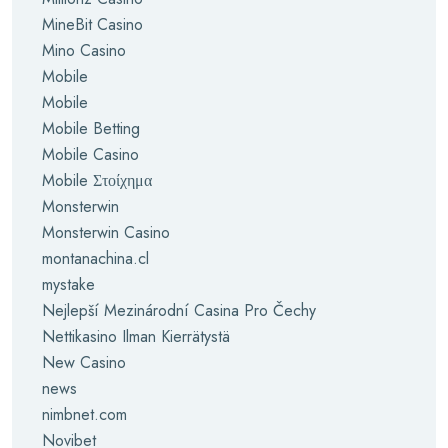
MineBit Casino
Mino Casino
Mobile
Mobile
Mobile Betting
Mobile Casino
Mobile Στοίχημα
Monsterwin
Monsterwin Casino
montanachina.cl
mystake
Nejlepší Mezinárodní Casina Pro Čechy
Nettikasino Ilman Kierrätystä
New Casino
news
nimbnet.com
Novibet