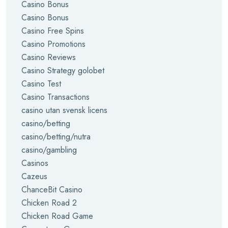
Casino Bonus
Casino Bonus
Casino Free Spins
Casino Promotions
Casino Reviews
Casino Strategy golobet
Casino Test
Casino Transactions
casino utan svensk licens
casino/betting
casino/betting/nutra
casino/gambling
Casinos
Cazeus
ChanceBit Casino
Chicken Road 2
Chicken Road Game