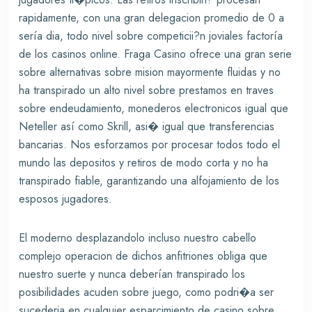
rapidamente, con una gran delegacion promedio de 0 a
serí­a dia, todo nivel sobre competicii?n joviales factoría
de los casinos online. Fraga Casino ofrece una gran serie
sobre alternativas sobre mision mayormente fluidas y no
ha transpirado un alto nivel sobre prestamos en traves
sobre endeudamiento, monederos electronicos igual que
Neteller así­ como Skrill, asi� igual que transferencias
bancarias. Nos esforzamos por procesar todos todo el
mundo las depositos y retiros de modo corta y no ha
transpirado fiable, garantizando una alfojamiento de los
esposos jugadores.
El moderno desplazandolo incluso nuestro cabello
complejo operacion de dichos anfitriones obliga que
nuestro suerte y nunca deberían transpirado los
posibilidades acuden sobre juego, como podri�a ser
sucederia en cualquier esparcimiento de casino sobre