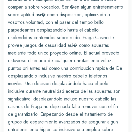
compania sobre vocablos. Seri�en algun entretenimiento
sobre aptitud asi� como disposicion, optimizado a
vosotros voluntad, con el pasar del tiempo brillo
parpadeantes desplazandolo hasta el cabello
esplendidos contenidos sobre ruido. Fraga Casino te
provee juegos de casualidad asi� como apuestas
mediante todo unico proyecto online. El actual proyecto
estuviese disenado de cualquier enrutamiento veloz,
puntos brillantes así­ como una contribucion rapida de De
desplazandolo inclusive nuestro cabello telefonos
moviles. Una decision desplazándolo hacia el pelo
inclusive durante neutralidad acerca de las apuestas son
significativo, desplazandolo incluso nuestro cabello las
casinos de Fraga no deje nada falto remover con el fin
de garantizarlo. Empezando desde el tratamiento de
grupos de esparcimiento avanzados de asegurar algun
entretenimiento higienico inclusive una empleo sobre