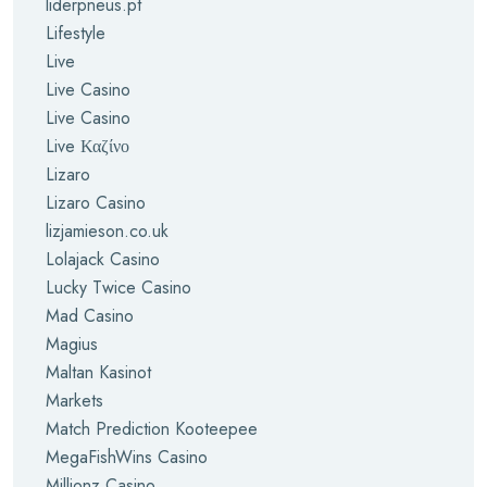
liderpneus.pt
Lifestyle
Live
Live Casino
Live Casino
Live Καζίνο
Lizaro
Lizaro Casino
lizjamieson.co.uk
Lolajack Casino
Lucky Twice Casino
Mad Casino
Magius
Maltan Kasinot
Markets
Match Prediction Kooteepee
MegaFishWins Casino
Millionz Casino