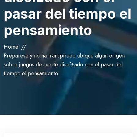
pasar del tiempo el
pensamiento
Home
Preparese y no ha transpirado ubique algun origen
sobre juegos de suerte diseí±ado con el pasar del
tiempo el pensamiento