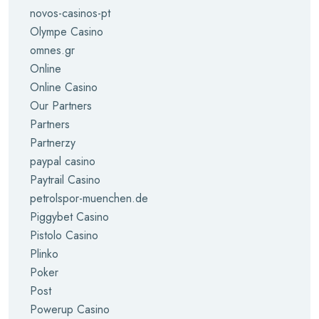
novos-casinos-pt
Olympe Casino
omnes.gr
Online
Online Casino
Our Partners
Partners
Partnerzy
paypal casino
Paytrail Casino
petrolspor-muenchen.de
Piggybet Casino
Pistolo Casino
Plinko
Poker
Post
Powerup Casino