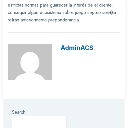
estrictas normas para guarecer la interés de el cliente,
conseguir algun ecosistema sobre juego seguro seri�a
refrán anteriormente preponderancia.
AdminACS
Search