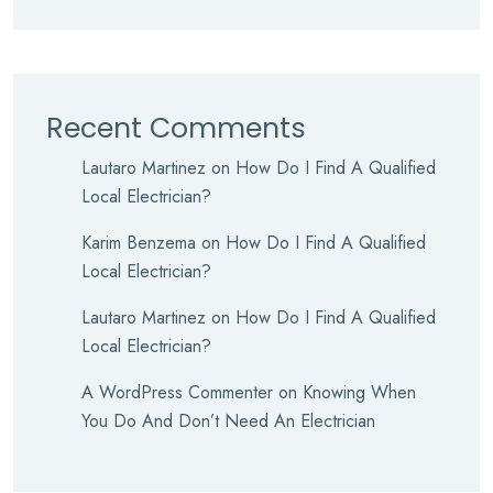
Recent Comments
Lautaro Martinez
on
How Do I Find A Qualified
Local Electrician?
Karim Benzema
on
How Do I Find A Qualified
Local Electrician?
Lautaro Martinez
on
How Do I Find A Qualified
Local Electrician?
A WordPress Commenter
on
Knowing When
You Do And Don’t Need An Electrician