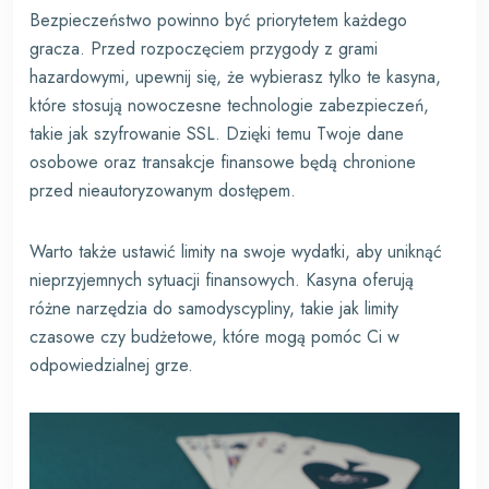
Bezpieczeństwo powinno być priorytetem każdego
gracza. Przed rozpoczęciem przygody z grami
hazardowymi, upewnij się, że wybierasz tylko te kasyna,
które stosują nowoczesne technologie zabezpieczeń,
takie jak szyfrowanie SSL. Dzięki temu Twoje dane
osobowe oraz transakcje finansowe będą chronione
przed nieautoryzowanym dostępem.
Warto także ustawić limity na swoje wydatki, aby uniknąć
nieprzyjemnych sytuacji finansowych. Kasyna oferują
różne narzędzia do samodyscypliny, takie jak limity
czasowe czy budżetowe, które mogą pomóc Ci w
odpowiedzialnej grze.