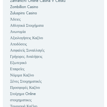
Zahraniční Online Casina V Česku
Zombillion Casino
Zuluspins Casino
Άδειες
Αθλητικά Στοιχήματα
Ανωνυμία
Αξιολογήσεις Καζίνο
Αποδόσεις
Ασφαλείς Συναλλαγές
Γρήγορες Αναλήψεις
Εξωτερικό
Εταιρείες
Νόμιμα Καζίνο
Ξένες Στοιχηματικές
Προσφορές Καζίνο
Στοίχημα Online
στοιχηματικες
Τουρνουά Καζίνο