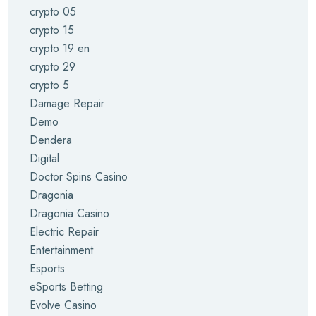
crypto 05
crypto 15
crypto 19 en
crypto 29
crypto 5
Damage Repair
Demo
Dendera
Digital
Doctor Spins Casino
Dragonia
Dragonia Casino
Electric Repair
Entertainment
Esports
eSports Betting
Evolve Casino