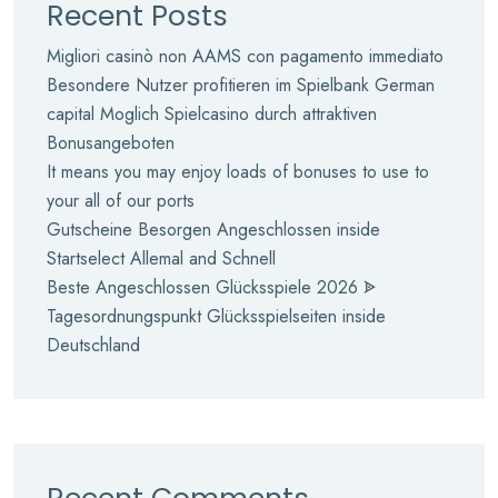
Recent Posts
Migliori casinò non AAMS con pagamento immediato
Besondere Nutzer profitieren im Spielbank German
capital Moglich Spielcasino durch attraktiven
Bonusangeboten
It means you may enjoy loads of bonuses to use to
your all of our ports
Gutscheine Besorgen Angeschlossen inside
Startselect Allemal and Schnell
Beste Angeschlossen Glücksspiele 2026 ᗎ
Tagesordnungspunkt Glücksspielseiten inside
Deutschland