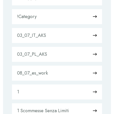
!Category
03_07_IT_AKS
03_07_PL_AKS
08_07_es_work
1
1 Scommesse Senza Limiti