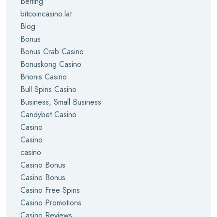
Betting
bitcoincasino.lat
Blog
Bonus
Bonus Crab Casino
Bonuskong Casino
Brionis Casino
Bull Spins Casino
Business, Small Business
Candybet Casino
Casino
Casino
casino
Casino Bonus
Casino Bonus
Casino Free Spins
Casino Promotions
Casino Reviews