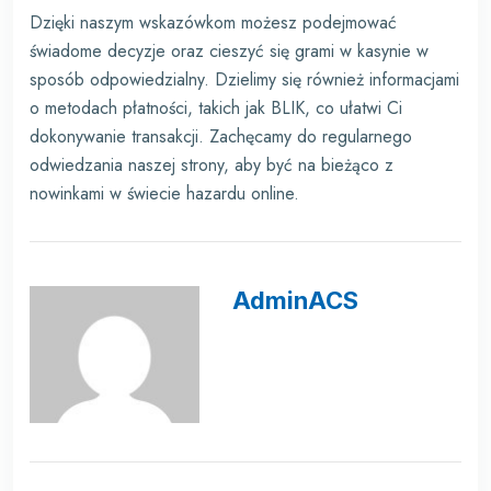
Dzięki naszym wskazówkom możesz podejmować
świadome decyzje oraz cieszyć się grami w kasynie w
sposób odpowiedzialny. Dzielimy się również informacjami
o metodach płatności, takich jak BLIK, co ułatwi Ci
dokonywanie transakcji. Zachęcamy do regularnego
odwiedzania naszej strony, aby być na bieżąco z
nowinkami w świecie hazardu online.
AdminACS