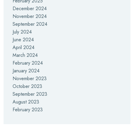
February 2025
December 2024
November 2024
September 2024
July 2024
June 2024
April 2024
March 2024
February 2024
January 2024
November 2023
October 2023
September 2023
August 2023
February 2023