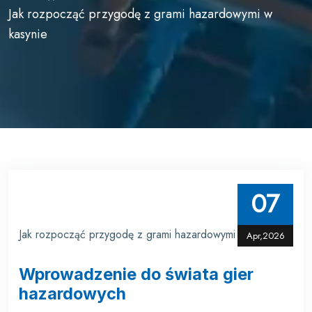
Jak rozpocząć przygodę z grami hazardowymi w
kasynie
07
Jak rozpocząć przygodę z grami hazardowymi w kasynie
Apr,2026
Wprowadzenie do świata gier
hazardowych