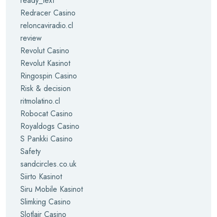
ready_text
Redracer Casino
reloncaviradio.cl
review
Revolut Casino
Revolut Kasinot
Ringospin Casino
Risk & decision
ritmolatino.cl
Robocat Casino
Royaldogs Casino
S Pankki Casino
Safety
sandcircles.co.uk
Siirto Kasinot
Siru Mobile Kasinot
Slimking Casino
Slotlair Casino