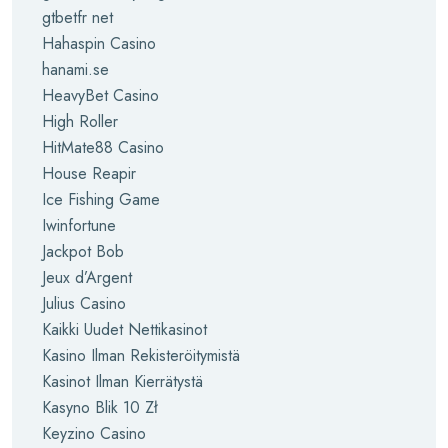
gtbetfr net
Hahaspin Casino
hanami.se
HeavyBet Casino
High Roller
HitMate88 Casino
House Reapir
Ice Fishing Game
Iwinfortune
Jackpot Bob
Jeux d’Argent
Julius Casino
Kaikki Uudet Nettikasinot
Kasino Ilman Rekisteröitymistä
Kasinot Ilman Kierrätystä
Kasyno Blik 10 Zł
Keyzino Casino