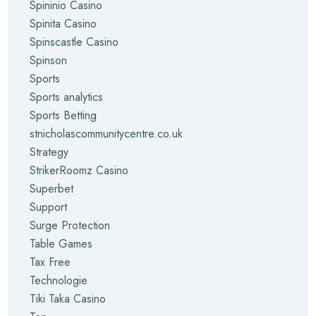
Spininio Casino
Spinita Casino
Spinscastle Casino
Spinson
Sports
Sports analytics
Sports Betting
stnicholascommunitycentre.co.uk
Strategy
StrikerRoomz Casino
Superbet
Support
Surge Protection
Table Games
Tax Free
Technologie
Tiki Taka Casino