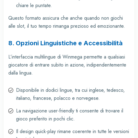
chiare le puntate.
Questo formato assicura che anche quando non giochi
alle slot, il tuo tempo rimanga prezioso ed emozionante.
8. Opzioni Linguistiche e Accessibilità
L’interfaccia multilingue di Winmega permette a qualsiasi
giocatore di entrare subito in azione, indipendentemente
dalla lingua.
Disponibile in dodici lingue, tra cui inglese, tedesco,
italiano, francese, polacco e norvegese.
La navigazione user-friendly ti consente di trovare il
gioco preferito in pochi clic.
Il design quick-play rimane coerente in tutte le versioni