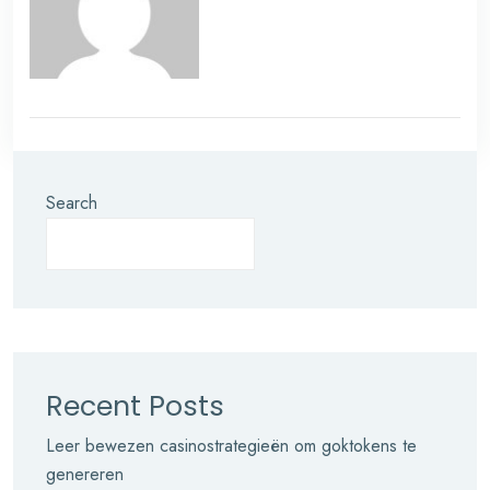
Search
Recent Posts
Leer bewezen casinostrategieën om goktokens te
genereren