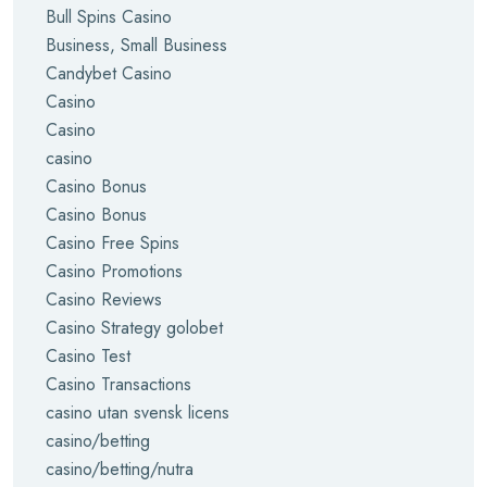
Bull Spins Casino
Business, Small Business
Candybet Casino
Casino
Casino
casino
Casino Bonus
Casino Bonus
Casino Free Spins
Casino Promotions
Casino Reviews
Casino Strategy golobet
Casino Test
Casino Transactions
casino utan svensk licens
casino/betting
casino/betting/nutra