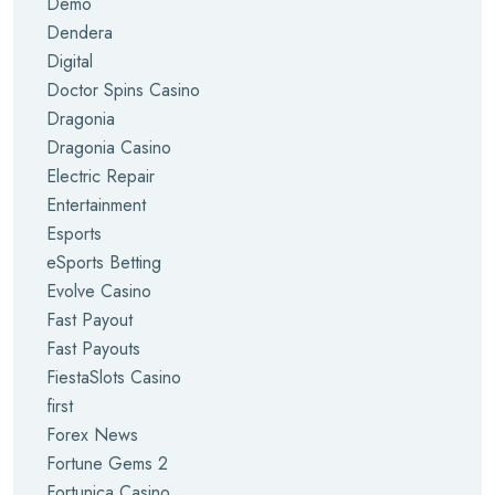
Demo
Dendera
Digital
Doctor Spins Casino
Dragonia
Dragonia Casino
Electric Repair
Entertainment
Esports
eSports Betting
Evolve Casino
Fast Payout
Fast Payouts
FiestaSlots Casino
first
Forex News
Fortune Gems 2
Fortunica Casino