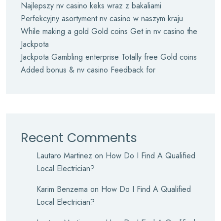
Najlepszy nv casino keks wraz z bakaliami
Perfekcyjny asortyment nv casino w naszym kraju
While making a gold Gold coins Get in nv casino the
Jackpota
Jackpota Gambling enterprise Totally free Gold coins
Added bonus & nv casino Feedback for
Recent Comments
Lautaro Martinez
on
How Do I Find A Qualified
Local Electrician?
Karim Benzema
on
How Do I Find A Qualified
Local Electrician?