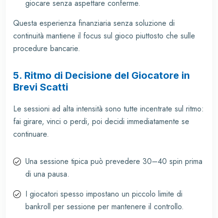
giocare senza aspettare conferme.
Questa esperienza finanziaria senza soluzione di
continuità mantiene il focus sul gioco piuttosto che sulle
procedure bancarie.
5. Ritmo di Decisione del Giocatore in
Brevi Scatti
Le sessioni ad alta intensità sono tutte incentrate sul ritmo:
fai girare, vinci o perdi, poi decidi immediatamente se
continuare.
Una sessione tipica può prevedere 30–40 spin prima
di una pausa.
I giocatori spesso impostano un piccolo limite di
bankroll per sessione per mantenere il controllo.