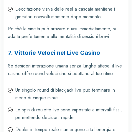
L’eccitazione visiva delle reel a cascata mantiene i
giocatori coinvolti momento dopo momento.
Poiché la vincita può arrivare quasi immediatamente, si
adatta perfettamente alla mentalità di sessioni brevi.
7. Vittorie Veloci nel Live Casino
Se desideri interazione umana senza lunghe attese, il live
casino offre round veloci che si adattano al tuo ritmo.
Un singolo round di blackjack live può terminare in
meno di cinque minuti.
Le spin di roulette live sono impostate a intervalli fissi,
permettendo decisioni rapide.
Dealer in tempo reale mantengono alta l’energia e