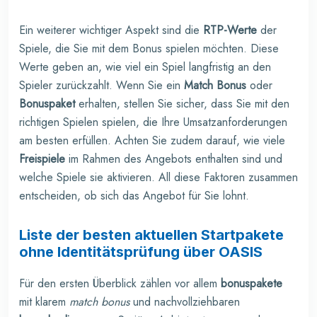
Ein weiterer wichtiger Aspekt sind die
RTP-Werte
der
Spiele, die Sie mit dem Bonus spielen möchten. Diese
Werte geben an, wie viel ein Spiel langfristig an den
Spieler zurückzahlt. Wenn Sie ein
Match Bonus
oder
Bonuspaket
erhalten, stellen Sie sicher, dass Sie mit den
richtigen Spielen spielen, die Ihre Umsatzanforderungen
am besten erfüllen. Achten Sie zudem darauf, wie viele
Freispiele
im Rahmen des Angebots enthalten sind und
welche Spiele sie aktivieren. All diese Faktoren zusammen
entscheiden, ob sich das Angebot für Sie lohnt.
Liste der besten aktuellen Startpakete
ohne Identitätsprüfung über OASIS
Für den ersten Überblick zählen vor allem
bonuspakete
mit klarem
match bonus
und nachvollziehbaren