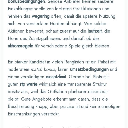
bonusbedingungen
. Seriöse Anbieter trennen saubere
Einzahlungsmodelle von lockeren Gratifikationen und
nennen das
wagering
offen, damit die spätere Nutzung
nicht von versteckten Hürden abhängt. Wer solche
Aktionen bewertet, schaut zuerst auf die
laufzeit
, die
Höhe des Zusatzguthabens und darauf, ob die
aktionsregeln
für verschiedene Spiele gleich bleiben.
Ein starker Kandidat in vielen Ranglisten ist ein Paket mit
moderatem
match bonus
, fairen
umsatzbedingungen
und
einem vernünftigen
einsatzlimit
. Gerade bei Slots mit
guten
rtp werte
wirkt sich eine transparente Struktur
positiv aus, weil das Guthaben planbarer einsetzbar
bleibt. Gute Angebote erkennt man daran, dass die
Beschreibung knapp, aber präzise ist und keine unnötigen
Einschränkungen versteckt.