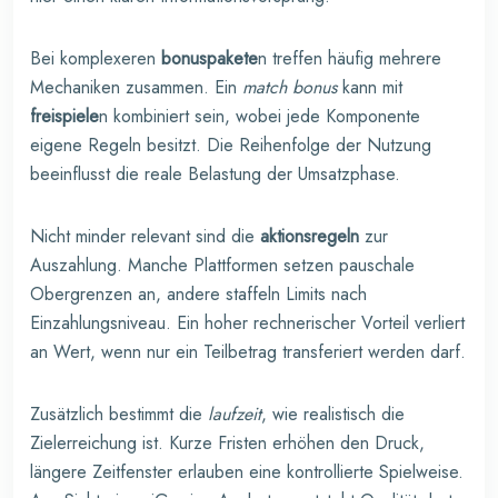
Bei komplexeren
bonuspakete
n treffen häufig mehrere
Mechaniken zusammen. Ein
match bonus
kann mit
freispiele
n kombiniert sein, wobei jede Komponente
eigene Regeln besitzt. Die Reihenfolge der Nutzung
beeinflusst die reale Belastung der Umsatzphase.
Nicht minder relevant sind die
aktionsregeln
zur
Auszahlung. Manche Plattformen setzen pauschale
Obergrenzen an, andere staffeln Limits nach
Einzahlungsniveau. Ein hoher rechnerischer Vorteil verliert
an Wert, wenn nur ein Teilbetrag transferiert werden darf.
Zusätzlich bestimmt die
laufzeit
, wie realistisch die
Zielerreichung ist. Kurze Fristen erhöhen den Druck,
längere Zeitfenster erlauben eine kontrollierte Spielweise.