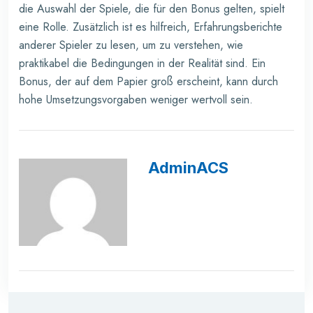
die Auswahl der Spiele, die für den Bonus gelten, spielt
eine Rolle. Zusätzlich ist es hilfreich, Erfahrungsberichte
anderer Spieler zu lesen, um zu verstehen, wie
praktikabel die Bedingungen in der Realität sind. Ein
Bonus, der auf dem Papier groß erscheint, kann durch
hohe Umsetzungsvorgaben weniger wertvoll sein.
AdminACS