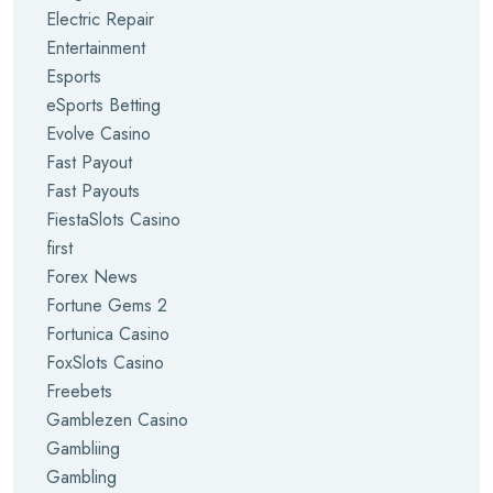
Electric Repair
Entertainment
Esports
eSports Betting
Evolve Casino
Fast Payout
Fast Payouts
FiestaSlots Casino
first
Forex News
Fortune Gems 2
Fortunica Casino
FoxSlots Casino
Freebets
Gamblezen Casino
Gambliing
Gambling