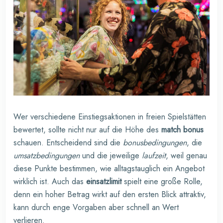
Wer verschiedene Einstiegsaktionen in freien Spielstätten
bewertet, sollte nicht nur auf die Höhe des
match bonus
schauen. Entscheidend sind die
bonusbedingungen
, die
umsatzbedingungen
und die jeweilige
laufzeit
, weil genau
diese Punkte bestimmen, wie alltagstauglich ein Angebot
wirklich ist. Auch das
einsatzlimit
spielt eine große Rolle,
denn ein hoher Betrag wirkt auf den ersten Blick attraktiv,
kann durch enge Vorgaben aber schnell an Wert
verlieren.