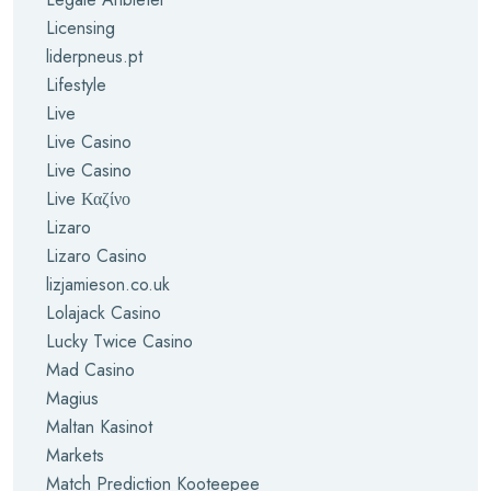
Licensing
liderpneus.pt
Lifestyle
Live
Live Casino
Live Casino
Live Καζίνο
Lizaro
Lizaro Casino
lizjamieson.co.uk
Lolajack Casino
Lucky Twice Casino
Mad Casino
Magius
Maltan Kasinot
Markets
Match Prediction Kooteepee