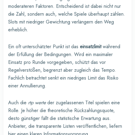
moderateren Faktoren. Entscheidend ist dabei nicht nur
die Zahl, sondern auch, welche Spiele überhaupt zählen.
Slots mit niedriger Gewichtung verlängern den Weg
erheblich.
Ein oft unterschätzter Punkt ist das
einsatzlimit
während
der Erfüllung der Bedingungen. Wird ein maximaler
Einsatz pro Runde vorgegeben, schützt das vor
Regelverstößen, begrenzt aber zugleich das Tempo.
Fachlich betrachtet senkt ein niedriges Limit das Risiko
einer Annullierung.
Auch die
rtp werte
der zugelassenen Titel spielen eine
Rolle. Je höher die theoretische Rückzahlungsquote,
desto günstiger fällt die statistische Erwartung aus.
Anbieter, die transparente Listen veröffentlichen, liefern
hier einen klaren Informationsvorsprung.