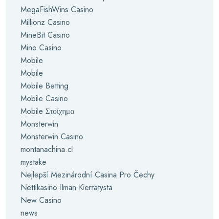
MegaFishWins Casino
Millionz Casino
MineBit Casino
Mino Casino
Mobile
Mobile
Mobile Betting
Mobile Casino
Mobile Στοίχημα
Monsterwin
Monsterwin Casino
montanachina.cl
mystake
Nejlepší Mezinárodní Casina Pro Čechy
Nettikasino Ilman Kierrätystä
New Casino
news