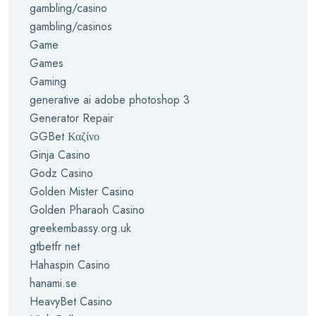
gambling/casino
gambling/casinos
Game
Games
Gaming
generative ai adobe photoshop 3
Generator Repair
GGBet Καζίνο
Ginja Casino
Godz Casino
Golden Mister Casino
Golden Pharaoh Casino
greekembassy.org.uk
gtbetfr net
Hahaspin Casino
hanami.se
HeavyBet Casino