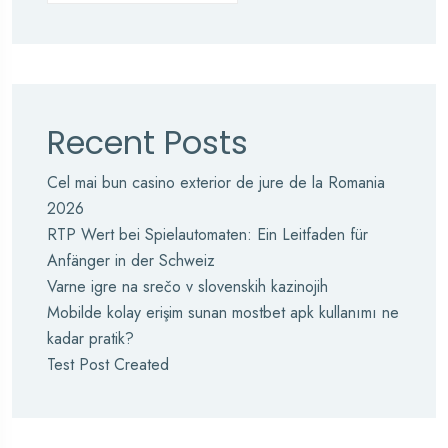
Recent Posts
Cel mai bun casino exterior de jure de la Romania
2026
RTP Wert bei Spielautomaten: Ein Leitfaden für
Anfänger in der Schweiz
Varne igre na srečo v slovenskih kazinojih
Mobilde kolay erişim sunan mostbet apk kullanımı ne
kadar pratik?
Test Post Created