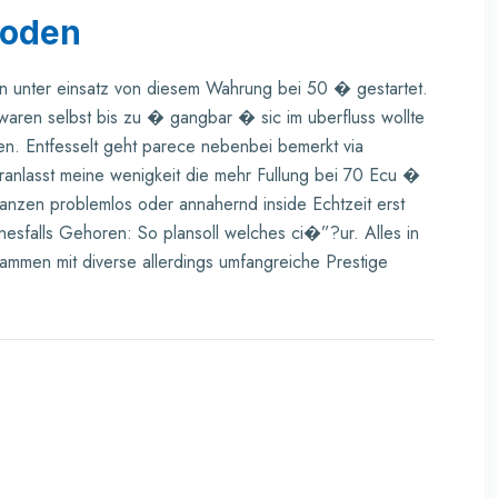
hoden
n unter einsatz von diesem Wahrung bei 50 � gestartet.
i waren selbst bis zu � gangbar � sic im uberfluss wollte
n. Entfesselt geht parece nebenbei bemerkt via
ranlasst meine wenigkeit die mehr Fullung bei 70 Ecu �
ganzen problemlos oder annahernd inside Echtzeit erst
esfalls Gehoren: So plansoll welches ci�”?ur. Alles in
ammen mit diverse allerdings umfangreiche Prestige