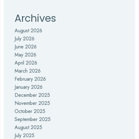
Archives
August 2026
July 2026
June 2026
May 2026
April 2026
March 2026
February 2026
January 2026
December 2025
November 2025
October 2025
September 2025
August 2025
July 2025