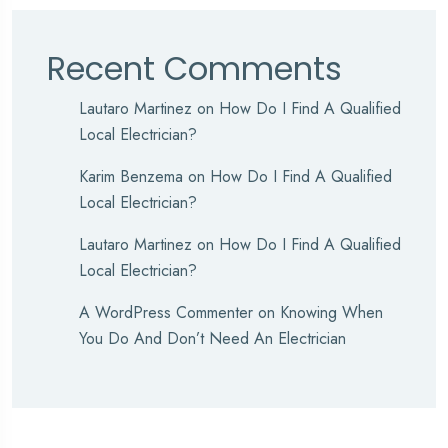
Recent Comments
Lautaro Martinez
on
How Do I Find A Qualified
Local Electrician?
Karim Benzema
on
How Do I Find A Qualified
Local Electrician?
Lautaro Martinez
on
How Do I Find A Qualified
Local Electrician?
A WordPress Commenter
on
Knowing When
You Do And Don’t Need An Electrician