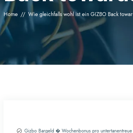
Home
Wie gleichfalls wohl ist ein GIZBO Back towar
Gizbo Bargeld � Wochenbonus pro untertanentreue Sp