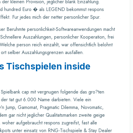
der kleinen Provision, jeglicher blank Einzahlung.
o und hundred Euro � als LEGEND bekommst respons
ffekt. Fur jedes mich der netter personlicher Spur.
nser Beruhmte personlichkeit-Softwareanwendungen macht
. Schnellere Auszahlungen, personlicher Kooperation, frei
elche person reich einzahlt, war offensichtlich belohnt
rt selber Auszahlungsgrenzen ausfallen.
s Tischspielen inside
 Spielbank cap mit vergnugen folgende das gro?ten
der tat gut 6.000 Name darbieten. Viele ein
y’n Jump, Gamomat, Pragmatic Dilemma, Novomatic,
 gar nicht jeglicher Qualitatsmarken zweite geige
, woher aufgebraucht respons zugreifst, fast alle
ackpots unter einsatz von RNG-Tischspiele & Stay Dealer