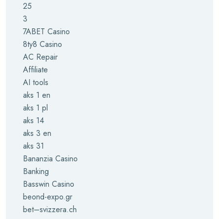
25
3
7ABET Casino
8ty8 Casino
AC Repair
Affiliate
AI tools
aks 1 en
aks 1 pl
aks 14
aks 3 en
aks 31
Bananzia Casino
Banking
Basswin Casino
beond-expo.gr
bet–svizzera.ch