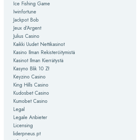
Ice Fishing Game
Iwinfortune
Jackpot Bob
Jeux d’Argent
Julius Casino
Kaikki Uudet Nettikasinot
Kasino Ilman Rekisteröitymistä
Kasinot Ilman Kierrätystä
Kasyno Blik 10 Zł
Keyzino Casino
King Hills Casino
Kudosbet Casino
Kumobet Casino
Legal
Legale Anbieter
Licensing
liderpneus.pt