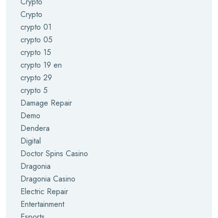
Crypto
Crypto
crypto 01
crypto 05
crypto 15
crypto 19 en
crypto 29
crypto 5
Damage Repair
Demo
Dendera
Digital
Doctor Spins Casino
Dragonia
Dragonia Casino
Electric Repair
Entertainment
Esports