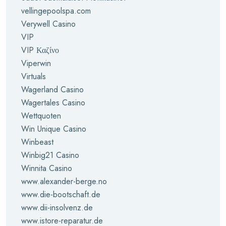
vellingepoolspa.com
Verywell Casino
VIP
VIP Καζίνο
Viperwin
Virtuals
Wagerland Casino
Wagertales Casino
Wettquoten
Win Unique Casino
Winbeast
Winbig21 Casino
Winnita Casino
www.alexander-berge.no
www.die-bootschaft.de
www.dii-insolvenz.de
www.istore-reparatur.de