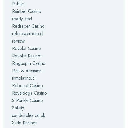
Public
Rainbet Casino
ready_text
Redracer Casino
reloncaviradio.cl
review
Revolut Casino
Revolut Kasinot
Ringospin Casino
Risk & decision
ritmolatino.cl
Robocat Casino
Royaldogs Casino
S Pankki Casino
Safety
sandcircles.co.uk
Siirto Kasinot