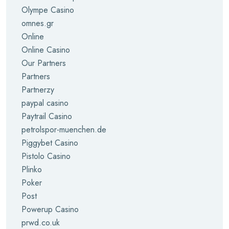
Olympe Casino
omnes.gr
Online
Online Casino
Our Partners
Partners
Partnerzy
paypal casino
Paytrail Casino
petrolspor-muenchen.de
Piggybet Casino
Pistolo Casino
Plinko
Poker
Post
Powerup Casino
prwd.co.uk