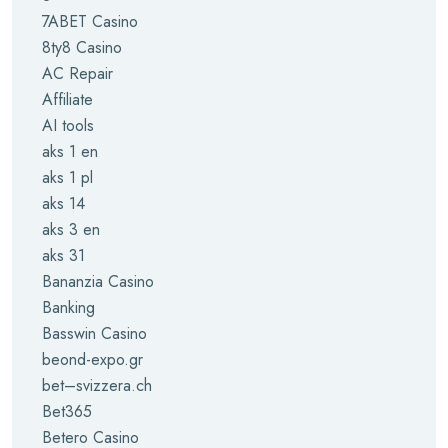
7ABET Casino
8ty8 Casino
AC Repair
Affiliate
AI tools
aks 1 en
aks 1 pl
aks 14
aks 3 en
aks 31
Bananzia Casino
Banking
Basswin Casino
beond-expo.gr
bet–svizzera.ch
Bet365
Betero Casino