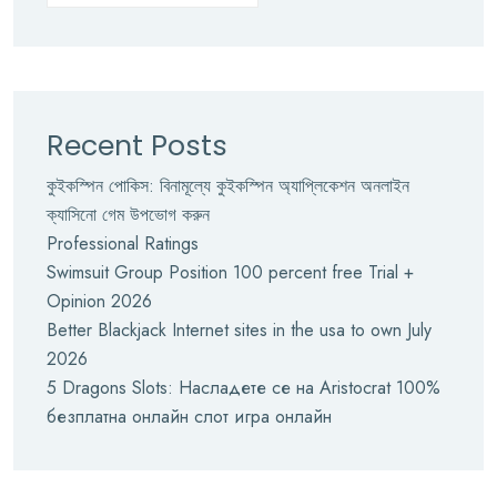
Recent Posts
কুইকস্পিন পোকিস: বিনামূল্যে কুইকস্পিন অ্যাপ্লিকেশন অনলাইন
ক্যাসিনো গেম উপভোগ করুন
Professional Ratings
Swimsuit Group Position 100 percent free Trial +
Opinion 2026
Better Blackjack Internet sites in the usa to own July
2026
5 Dragons Slots: Насладете се на Aristocrat 100%
безплатна онлайн слот игра онлайн