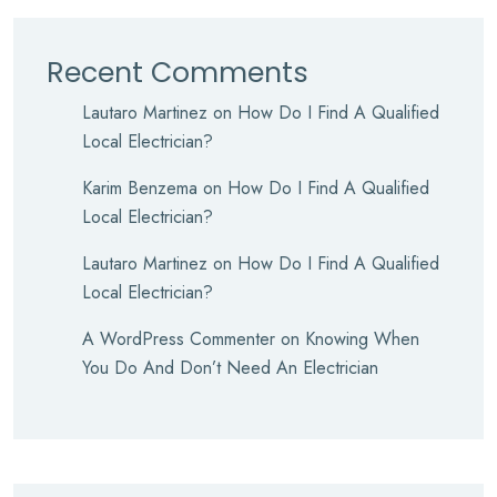
Recent Comments
Lautaro Martinez
on
How Do I Find A Qualified
Local Electrician?
Karim Benzema
on
How Do I Find A Qualified
Local Electrician?
Lautaro Martinez
on
How Do I Find A Qualified
Local Electrician?
A WordPress Commenter
on
Knowing When
You Do And Don’t Need An Electrician