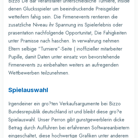
Bizzo De dar veranstaltet unterschiedliche Turniere, inside
denen Glucksspieler um beeindruckende Preisgelder
wetteifern fahig sein. Die Firmenevents rentieren die
zusatzliche Niveau ihr Spannung ins Spielerlebnis oder
prasentation nachfolgende Opportunitat, Die Fahigkeiten
unter Pramisse nach haschen. In verwahrung nehmen
Eltern selbige “Turniere”-Seite ( inoffizieller mitarbeiter
Pupille, damit Daten unter einsatz von bevorstehende
Firmenevents zu einbehalten weiters an aufregenden
Wettbewerben teilzunehmen.
Spielauswahl
Irgendeiner ein gro?ten Verkaufsargumente bei Bizzo
Bundesrepublik deutschland ist und bleibt diese gro?e
Spielauswahl. Unser Perron gibt gunstgewerblerin dicke
Betrag durch Auffuhren bei erfahrenen Softwareanbietern
eingeschaltet, diese hochwertige Grafiken unter anderem