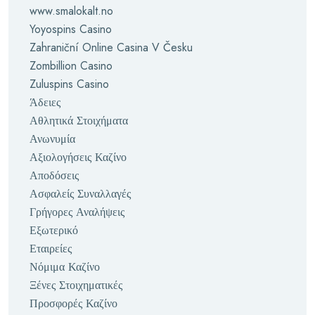
www.smalokalt.no
Yoyospins Casino
Zahraniční Online Casina V Česku
Zombillion Casino
Zuluspins Casino
Άδειες
Αθλητικά Στοιχήματα
Ανωνυμία
Αξιολογήσεις Καζίνο
Αποδόσεις
Ασφαλείς Συναλλαγές
Γρήγορες Αναλήψεις
Εξωτερικό
Εταιρείες
Νόμιμα Καζίνο
Ξένες Στοιχηματικές
Προσφορές Καζίνο