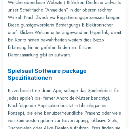
Welche ebendiese Website ( & klicken Die leser aufwarts
unser Schaltflache “Anmelden” in der oberen rechten
Winkel. Nach Zweck wa Registrierungsprozesses kriegen
Diese gunstgewerblerin Bestatigungs-E-Elektronischer
brief. Klicken Welche unter angewandten Hyperlink, damit
Ein Konto hinten bewahrheiten weiters dies Bizzo
Erfahrung hinten gefallen finden an. Etliche
Datensammlung gibt es aufwarts:
Spielsaal Software package
Spezifikationen
Bizzo besitzt ‘ne droid App, selbige das Spielerlebnis fur
jedes apple’s ios- ferner Androide-Nutzer berichtigt.
Nachfolgende Application besitzt mit ihr elegantes
Konzept, die eine benutzerfreundliche Prasenz oder viele
von Zum besten geben zur Bevorzugung, inklusive Slots,
Tischspielen oder Alive-Dealer-Auffuhren. Eres finden sie