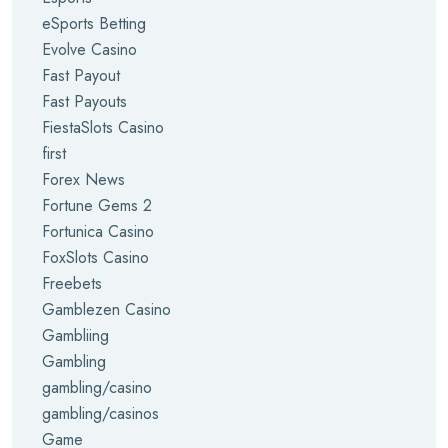
eSports Betting
Evolve Casino
Fast Payout
Fast Payouts
FiestaSlots Casino
first
Forex News
Fortune Gems 2
Fortunica Casino
FoxSlots Casino
Freebets
Gamblezen Casino
Gambliing
Gambling
gambling/casino
gambling/casinos
Game