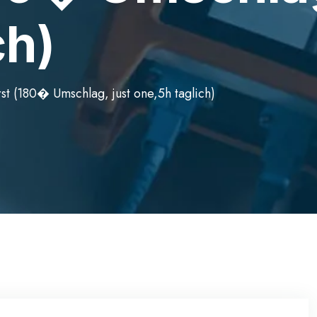
ch)
st (180� Umschlag, just one,5h taglich)