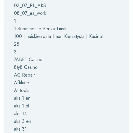
03_07_PL_AKS
08_07_es_work
1
1 Scommesse Senza Limiti
100 Ilmaiskierrosta Ilman Kierrätystä | Kasinot
25
3
7ABET Casino
8ty8 Casino
AC Repair
Affiliate
AI tools
aks 1 en
aks 1 pl
aks 14
aks 3 en
aks 31