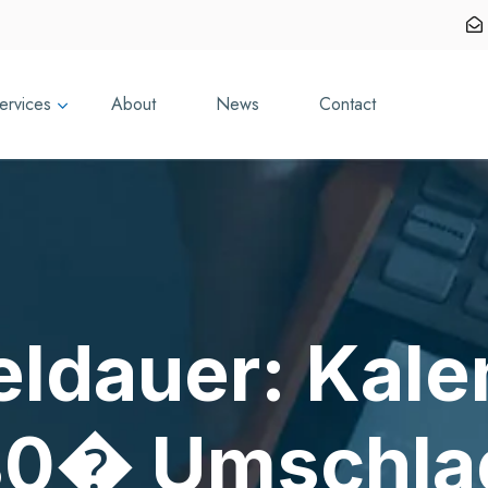
ervices
About
News
Contact
ieldauer: Kal
80� Umschlag