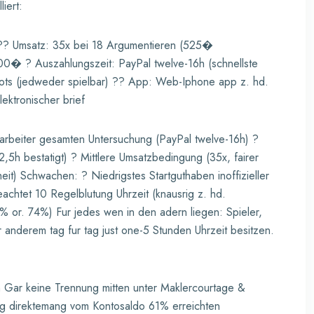
iert:
 ?? Umsatz: 35x bei 18 Argumentieren (525�
� ? Auszahlungszeit: PayPal twelve-16h (schnellste
 Slots (jedweder spielbar) ?? App: Web-Iphone app z. hd.
ektronischer brief
itarbeiter gesamten Untersuchung (PayPal twelve-16h) ?
-2,5h bestatigt) ? Mittlere Umsatzbedingung (35x, fairer
it) Schwachen: ? Niedrigstes Startguthaben inoffizieller
chtet 10 Regelblutung Uhrzeit (knausrig z. hd.
% or. 74%) Fur jedes wen in den adern liegen: Spieler,
 anderem tag fur tag just one-5 Stunden Uhrzeit besitzen.
en Gar keine Trennung mitten unter Maklercourtage &
ng direktemang vom Kontosaldo 61% erreichten