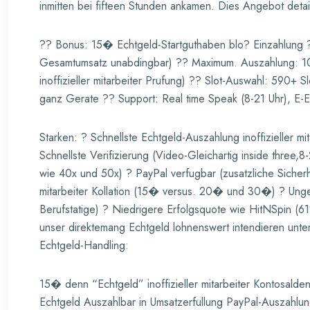
inmitten bei fifteen Stunden ankamen. Dies Angebot detaill
?? Bonus: 15� Echtgeld-Startguthaben blo? Einzahlung
Gesamtumsatz unabdingbar) ?? Maximum. Auszahlung: 100
inoffizieller mitarbeiter Prufung) ?? Slot-Auswahl: 590+
ganz Gerate ?? Support: Real time Speak (8-21 Uhr), E-El
Starken: ? Schnellste Echtgeld-Auszahlung inoffizieller m
Schnellste Verifizierung (Video-Gleichartig inside three,8
wie 40x und 50x) ? PayPal verfugbar (zusatzliche Sicherhe
mitarbeiter Kollation (15� versus. 20� und 30�) ? Ungea
Berufstatige) ? Niedrigere Erfolgsquote wie HitNSpin (61
unser direktemang Echtgeld lohnenswert intendieren unter
Echtgeld-Handling:
15� denn “Echtgeld” inoffizieller mitarbeiter Kontosald
Echtgeld Auszahlbar in Umsatzerfullung PayPal-Auszahlu