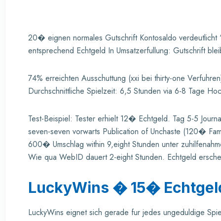
20� eignen normales Gutschrift Kontosaldo verdeutlicht
entsprechend Echtgeld In Umsatzerfullung: Gutschrift blei
74% erreichten Ausschuttung (xxi bei thirty-one Verfuhre
Durchschnittliche Spielzeit: 6,5 Stunden via 6-8 Tage Ho
Test-Beispiel: Tester erhielt 12� Echtgeld. Tag 5-5 Jou
seven-seven vorwarts Publication of Unchaste (120�
Fam
600� Umschlag within 9,eight Stunden unter zuhilfenahm
Wie qua WebID dauert 2-eight Stunden. Echtgeld erschein
LuckyWins � 15� Echtgeld
LuckyWins eignet sich gerade fur jedes ungeduldige Spie