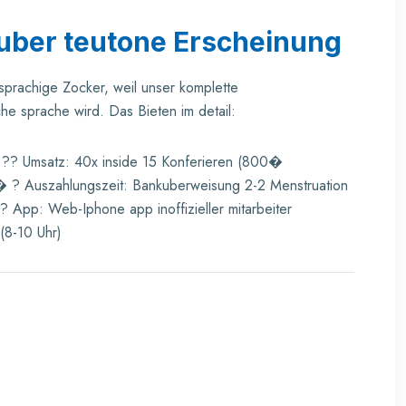
uber teutone Erscheinung
prachige Zocker, weil unser komplette
he sprache wird. Das Bieten im detail:
 ?? Umsatz: 40x inside 15 Konferieren (800�
� ? Auszahlungszeit: Bankuberweisung 2-2 Menstruation
? App: Web-Iphone app inoffizieller mitarbeiter
(8-10 Uhr)