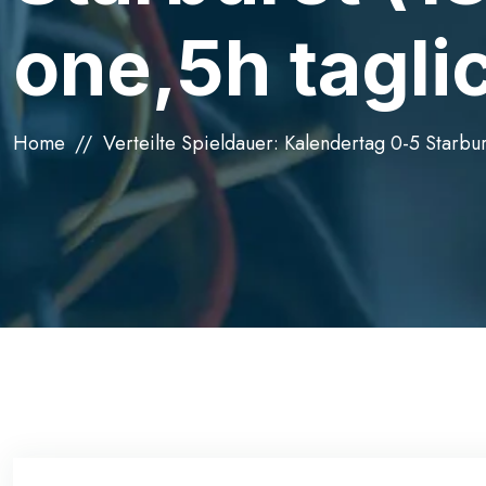
one,5h tagli
Home
Verteilte Spieldauer: Kalendertag 0-5 Starbur