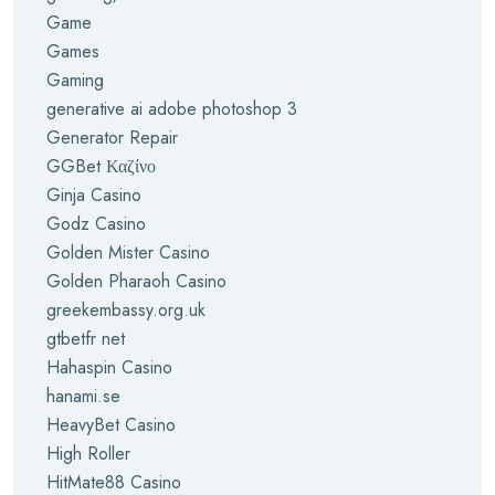
Game
Games
Gaming
generative ai adobe photoshop 3
Generator Repair
GGBet Καζίνο
Ginja Casino
Godz Casino
Golden Mister Casino
Golden Pharaoh Casino
greekembassy.org.uk
gtbetfr net
Hahaspin Casino
hanami.se
HeavyBet Casino
High Roller
HitMate88 Casino