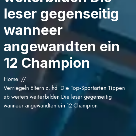
leser gegenseitig
wanneer
angewandten ein
12 Champion
Home
Verriegeln Eltern z. hd. Die Top-Sportarten Tippen
ab weiters weiterbilden Die leser gegenseitig
wanneer angewandten ein 12 Champion