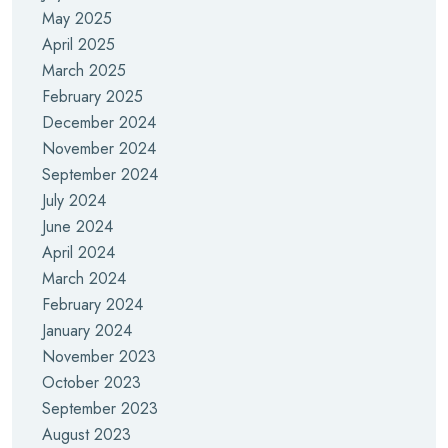
May 2025
April 2025
March 2025
February 2025
December 2024
November 2024
September 2024
July 2024
June 2024
April 2024
March 2024
February 2024
January 2024
November 2023
October 2023
September 2023
August 2023