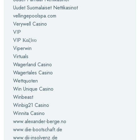
Uudet Suomalaiset Nettikasinot
vellingepoolspa.com
Verywell Casino
VIP
VIP Καζίνο
Viperwin
Virtuals
Wagerland Casino
Wagertales Casino
Wettquoten
Win Unique Casino
Winbeast
Winbig21 Casino
Winnita Casino
www.alexander-berge.no
www.die-bootschaft.de
www.dii-insolvenz.de