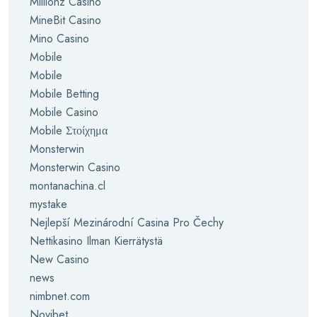
Millionz Casino
MineBit Casino
Mino Casino
Mobile
Mobile
Mobile Betting
Mobile Casino
Mobile Στοίχημα
Monsterwin
Monsterwin Casino
montanachina.cl
mystake
Nejlepší Mezinárodní Casina Pro Čechy
Nettikasino Ilman Kierrätystä
New Casino
news
nimbnet.com
Novibet