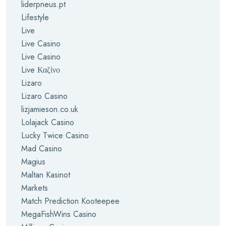
liderpneus.pt
Lifestyle
Live
Live Casino
Live Casino
Live Καζίνο
Lizaro
Lizaro Casino
lizjamieson.co.uk
Lolajack Casino
Lucky Twice Casino
Mad Casino
Magius
Maltan Kasinot
Markets
Match Prediction Kooteepee
MegaFishWins Casino