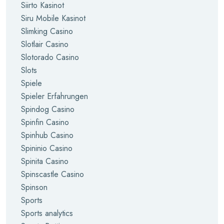
Siirto Kasinot
Siru Mobile Kasinot
Slimking Casino
Slotlair Casino
Slotorado Casino
Slots
Spiele
Spieler Erfahrungen
Spindog Casino
Spinfin Casino
Spinhub Casino
Spininio Casino
Spinita Casino
Spinscastle Casino
Spinson
Sports
Sports analytics