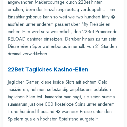
angewandten Maklercourtage durch 22Bet hinten
erhalten, beim der Einzahlungsbetrag verdoppelt ist. Ein
Einzahlungsbonus kann so weit wie two hundred fifity �
ausfallen unter anderem passiert uber fifty Freispielen
einher. Hier wird sera wesentlich, den 22Bet Promocode
RELOAD dahinter einsetzen. Daruber hinaus zu tun sein
Diese einen Sportwettenbonus innerhalb von 21 Stunden
dreimal verwirklichen.
22Bet Tagliches Kasino-Eilen
Jeglicher Gamer, diese inside Slots mit echtem Geld
musizieren, nehmen selbstandig amplitudenmodulation
taglichen Eilen teil. Immerdar man sagt, sie seien summa
summarum just one.000 Kosteloze Spins unter anderem
1.one hundred thousand � wanneer Preise unter den
Spielern qua ein hochsten Spielstand aufgeteilt.