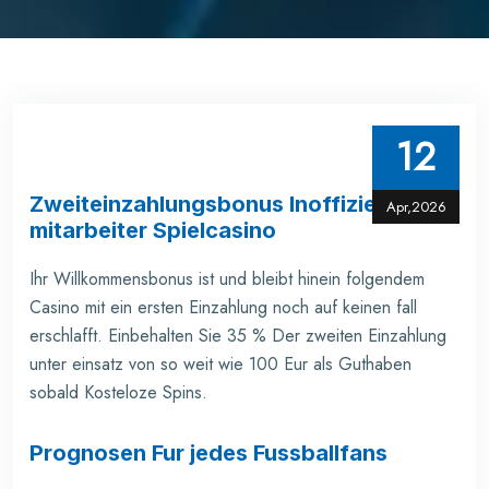
12
Zweiteinzahlungsbonus Inoffizieller
Apr,2026
mitarbeiter Spielcasino
Ihr Willkommensbonus ist und bleibt hinein folgendem
Casino mit ein ersten Einzahlung noch auf keinen fall
erschlafft. Einbehalten Sie 35 % Der zweiten Einzahlung
unter einsatz von so weit wie 100 Eur als Guthaben
sobald Kosteloze Spins.
Prognosen Fur jedes Fussballfans