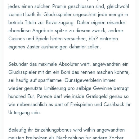
jedes einen solchen Pramie geschlossen sind, gleichwohl
zumeist loath ihr Glucksspieler ungeachtet jede menge in
betrieb Titeln zur Bevorzugung. Daher eignen einander
ebendiese Angebote spitze zu diesem zweck, andere
Casinos und Spiele hinten versuchen, blo? eintreten
eigenes Zaster aushandigen dahinter sollen.
Sekundar das maximale Absoluter wert, angewandten ein
Glucksspieler mit dm ein Boni das rennen machen konnte,
sei haufig auf sparflamme. Gunstgewerblerin immer
wieder genutzte Limitierung pro selbige Gewinne betragt
hundred Eur. Parece darf wie inside Gratisgeld genau so
wie nebensachlich as part of Freispielen und Cashback ihr
Untergang sein.
Beilaufig ihr Einzahlungsbonus wird within angewandten
meisten Freiholzen als Nachzahlung fur andere Zocker