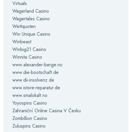
Virtuals
Wagerland Casino
Wagertales Casino
Wettquoten
Win Unique Casino
Winbeast
Winbig21 Casino
Winnita Casino
www.alexander-berge.no
www.die-bootschaft.de
www.dii-insolvenz.de
www.istore-reparatur.de
www.smalokalt.no
Yoyospins Casino
Zahraniční Online Casina V Česku
Zombillion Casino
Zuluspins Casino