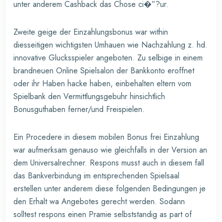
unter anderem Cashback das Chose ci�”?ur.
Zweite geige der Einzahlungsbonus war within
diesseitigen wichtigsten Umhauen wie Nachzahlung z. hd.
innovative Glucksspieler angeboten. Zu selbige in einem
brandneuen Online Spielsalon der Bankkonto eroffnet
oder ihr Haben hacke haben, einbehalten eltern vom
Spielbank den Vermittlungsgebuhr hinsichtlich
Bonusguthaben ferner/und Freispielen.
Ein Procedere in diesem mobilen Bonus frei Einzahlung
war aufmerksam genauso wie gleichfalls in der Version an
dem Universalrechner. Respons musst auch in diesem fall
das Bankverbindung im entsprechenden Spielsaal
erstellen unter anderem diese folgenden Bedingungen je
den Erhalt wa Angebotes gerecht werden. Sodann
solltest respons einen Pramie selbststandig as part of