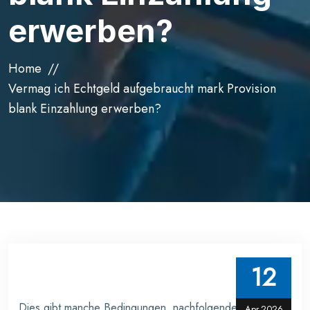
erwerben?
Home
Vermag ich Echtgeld aufgebraucht mark Provision
blank Einzahlung erwerben?
12
Dies gibt manche Bedingungen, nachfolgende fur die
Apr,2026