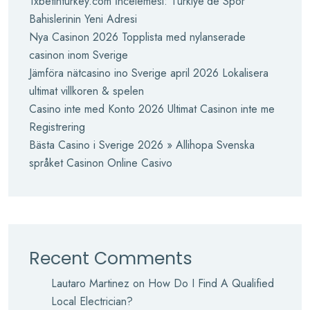
1xbetinturkey.com İncelemesi: Türkiye’de Spor
Bahislerinin Yeni Adresi
Nya Casinon 2026 Topplista med nylanserade
casinon inom Sverige
Jämföra nätcasino ino Sverige april 2026 Lokalisera
ultimat villkoren & spelen
Casino inte med Konto 2026 Ultimat Casinon inte me
Registrering
Bästa Casino i Sverige 2026 » Allihopa Svenska
språket Casinon Online Casivo
Recent Comments
Lautaro Martinez
on
How Do I Find A Qualified
Local Electrician?