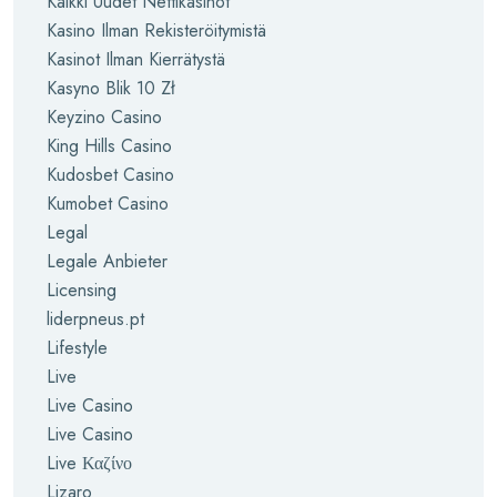
Kaikki Uudet Nettikasinot
Kasino Ilman Rekisteröitymistä
Kasinot Ilman Kierrätystä
Kasyno Blik 10 Zł
Keyzino Casino
King Hills Casino
Kudosbet Casino
Kumobet Casino
Legal
Legale Anbieter
Licensing
liderpneus.pt
Lifestyle
Live
Live Casino
Live Casino
Live Καζίνο
Lizaro