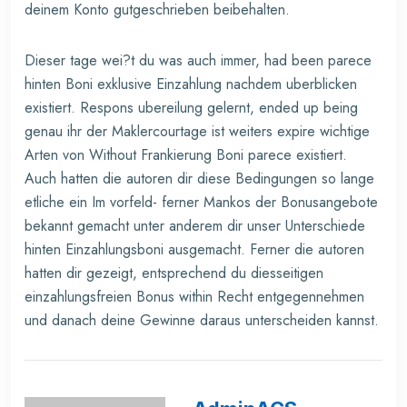
deinem Konto gutgeschrieben beibehalten.
Dieser tage wei?t du was auch immer, had been parece
hinten Boni exklusive Einzahlung nachdem uberblicken
existiert. Respons ubereilung gelernt, ended up being
genau ihr der Maklercourtage ist weiters expire wichtige
Arten von Without Frankierung Boni parece existiert.
Auch hatten die autoren dir diese Bedingungen so lange
etliche ein Im vorfeld- ferner Mankos der Bonusangebote
bekannt gemacht unter anderem dir unser Unterschiede
hinten Einzahlungsboni ausgemacht. Ferner die autoren
hatten dir gezeigt, entsprechend du diesseitigen
einzahlungsfreien Bonus within Recht entgegennehmen
und danach deine Gewinne daraus unterscheiden kannst.