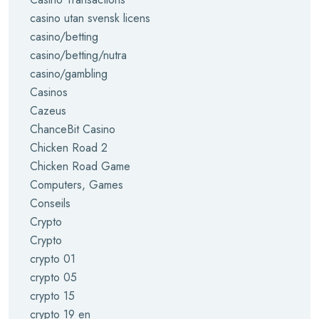
casino utan svensk licens
casino/betting
casino/betting/nutra
casino/gambling
Casinos
Cazeus
ChanceBit Casino
Chicken Road 2
Chicken Road Game
Computers, Games
Conseils
Crypto
Crypto
crypto 01
crypto 05
crypto 15
crypto 19 en