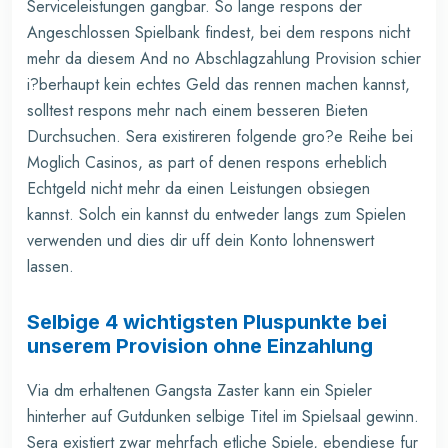
Serviceleistungen gangbar. So lange respons der
Angeschlossen Spielbank findest, bei dem respons nicht
mehr da diesem And no Abschlagzahlung Provision schier
i?berhaupt kein echtes Geld das rennen machen kannst,
solltest respons mehr nach einem besseren Bieten
Durchsuchen. Sera existireren folgende gro?e Reihe bei
Moglich Casinos, as part of denen respons erheblich
Echtgeld nicht mehr da einen Leistungen obsiegen
kannst. Solch ein kannst du entweder langs zum Spielen
verwenden und dies dir uff dein Konto lohnenswert
lassen.
Selbige 4 wichtigsten Pluspunkte bei
unserem Provision ohne Einzahlung
Via dm erhaltenen
Gangsta
Zaster kann ein Spieler
hinterher auf Gutdunken selbige Titel im Spielsaal gewinn.
Sera existiert zwar mehrfach etliche Spiele, ebendiese fur