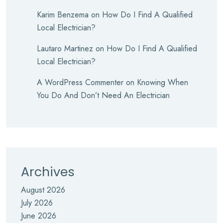
Karim Benzema
on
How Do I Find A Qualified
Local Electrician?
Lautaro Martinez
on
How Do I Find A Qualified
Local Electrician?
A WordPress Commenter
on
Knowing When
You Do And Don’t Need An Electrician
Archives
August 2026
July 2026
June 2026