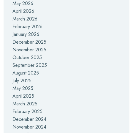
May 2026
April 2026
March 2026
February 2026
January 2026
December 2025
November 2025
October 2025
September 2025
August 2025
July 2025
May 2025
April 2025
March 2025
February 2025
December 2024
November 2024