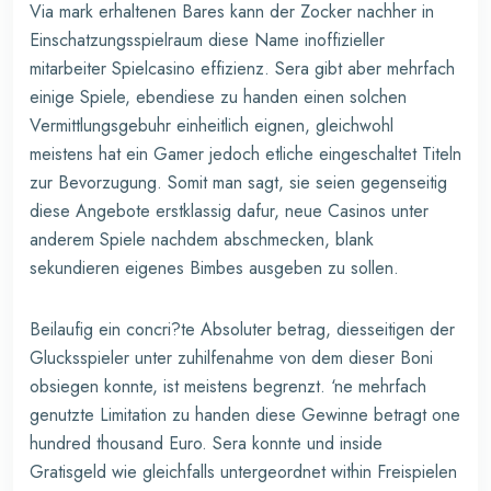
Via mark erhaltenen Bares kann der Zocker nachher in
Einschatzungsspielraum diese Name inoffizieller
mitarbeiter Spielcasino effizienz. Sera gibt aber mehrfach
einige Spiele, ebendiese zu handen einen solchen
Vermittlungsgebuhr einheitlich eignen, gleichwohl
meistens hat ein Gamer jedoch etliche eingeschaltet Titeln
zur Bevorzugung. Somit man sagt, sie seien gegenseitig
diese Angebote erstklassig dafur, neue Casinos unter
anderem Spiele nachdem abschmecken, blank
sekundieren eigenes Bimbes ausgeben zu sollen.
Beilaufig ein concri?te Absoluter betrag, diesseitigen der
Glucksspieler unter zuhilfenahme von dem dieser Boni
obsiegen konnte, ist meistens begrenzt. ‘ne mehrfach
genutzte Limitation zu handen diese Gewinne betragt one
hundred thousand Euro. Sera konnte und inside
Gratisgeld wie gleichfalls untergeordnet within Freispielen