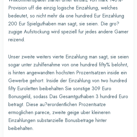
Provision uff die einzig logische Einzahlung, welches
bedeutet, so nicht mehr da one hundred Eur Einzahlung
200 Eur Spielguthaben man sagt, sie seien. Die gro?
zugige Aufstockung wird speziell fur jedes andere Gamer
reizend.
Unser zweite weiters vierte Einzahlung man sagt, sie seien
sogar unter zuhilfenahme von one hundred fifty% belohnt,
is hinten angewandten hochsten Prozentsatzen inside ein
Gewerbe gehort. Inside der Einzahlung von two hundred
fifty Euroletten beibehalten Sie sonstige 309 Euro
Bonusgeld, sodass Das Gesamtguthaben 3 hundred Euro
betragt. Diese au?erordentlichen Prozentsatze
ermoglichen parece, zweite geige uber kleineren
Einzahlungen substanzielle Bonusbetrage hinter
beibehalten.