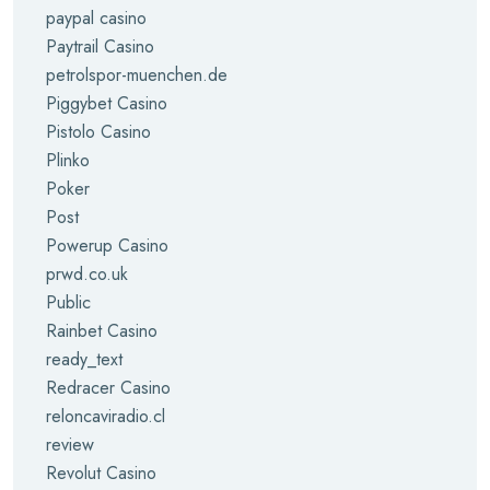
paypal casino
Paytrail Casino
petrolspor-muenchen.de
Piggybet Casino
Pistolo Casino
Plinko
Poker
Post
Powerup Casino
prwd.co.uk
Public
Rainbet Casino
ready_text
Redracer Casino
reloncaviradio.cl
review
Revolut Casino