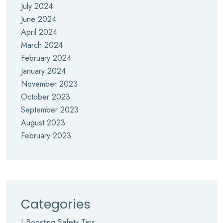
July 2024
June 2024
April 2024
March 2024
February 2024
January 2024
November 2023
October 2023
September 2023
August 2023
February 2023
Categories
! Boosting Safety Tips