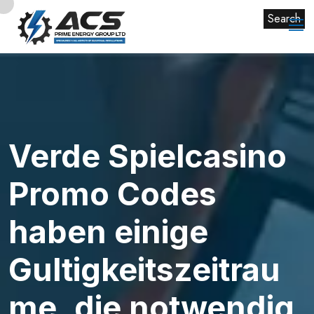
Search
Verde Spielcasino
Promo Codes
haben einige
Gultigkeitszeitrau
me, die notwendig