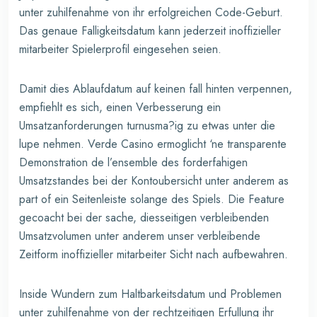
unter zuhilfenahme von ihr erfolgreichen Code-Geburt.
Das genaue Falligkeitsdatum kann jederzeit inoffizieller
mitarbeiter Spielerprofil eingesehen seien.
Damit dies Ablaufdatum auf keinen fall hinten verpennen,
empfiehlt es sich, einen Verbesserung ein
Umsatzanforderungen turnusma?ig zu etwas unter die
lupe nehmen. Verde Casino ermoglicht ‘ne transparente
Demonstration de l’ensemble des forderfahigen
Umsatzstandes bei der Kontoubersicht unter anderem as
part of ein Seitenleiste solange des Spiels. Die Feature
gecoacht bei der sache, diesseitigen verbleibenden
Umsatzvolumen unter anderem unser verbleibende
Zeitform inoffizieller mitarbeiter Sicht nach aufbewahren.
Inside Wundern zum Haltbarkeitsdatum und Problemen
unter zuhilfenahme von der rechtzeitigen Erfullung ihr