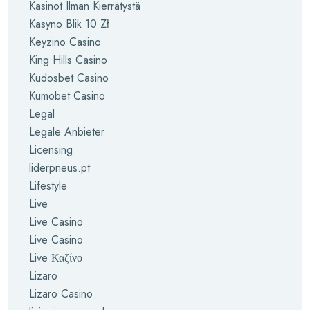
Kasinot Ilman Kierrätystä
Kasyno Blik 10 Zł
Keyzino Casino
King Hills Casino
Kudosbet Casino
Kumobet Casino
Legal
Legale Anbieter
Licensing
liderpneus.pt
Lifestyle
Live
Live Casino
Live Casino
Live Καζίνο
Lizaro
Lizaro Casino