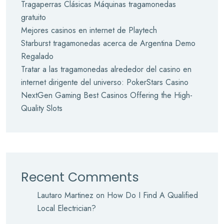
Tragaperras Clásicas Máquinas tragamonedas
gratuito
Mejores casinos en internet de Playtech
Starburst tragamonedas acerca de Argentina Demo
Regalado
Tratar a las tragamonedas alrededor del casino en
internet dirigente del universo: PokerStars Casino
NextGen Gaming Best Casinos Offering the High-
Quality Slots
Recent Comments
Lautaro Martinez
on
How Do I Find A Qualified
Local Electrician?