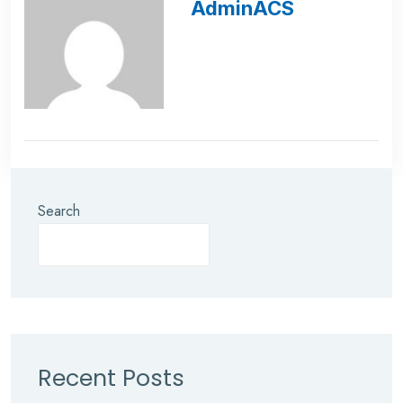
AdminACS
Search
Recent Posts