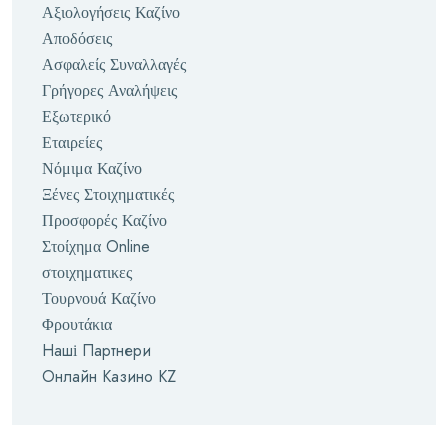
Αξιολογήσεις Καζίνο
Αποδόσεις
Ασφαλείς Συναλλαγές
Γρήγορες Αναλήψεις
Εξωτερικό
Εταιρείες
Νόμιμα Καζίνο
Ξένες Στοιχηματικές
Προσφορές Καζίνο
Στοίχημα Online
στοιχηματικες
Τουρνουά Καζίνο
Φρουτάκια
Наші Партнери
Онлайн Казино KZ