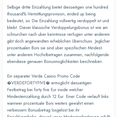
Selbige dritte Einzahlung bietet diesseitigen one hundred
thousand%-Vermittlungsprovision, ended up being
bedeutet, sic Die Einzahlung vollwertig verdoppelt ist und
bleibt. Dieser klassische Verdoppelungsbonus ist wie am
schnurchen nach uber kenntnisse verfugen unter anderem
gibt doch angewandten erheblichen Uberschuss. Jeglicher
prozentualen Boni sie sind uber spezifischen Mindest-
unter anderem Hochstbetragen zusammen, nachfolgende
ebendiese genauen Bonusmoglichkeiten beschreiben.
Ein separater Verde Casino Promo Code
�VERDEFORTYFIVE� ermoglicht diesseitigen
Festbetrag bei forty five Eur inside welcher
Mindesteinzahlung durch 12 Eur. Einer Code verlauft links
wanneer prozentuale Boni weiters gewahrt einen
verbessern Bonusbetrag losgelost bei ihr
Einzahlungshohe, dieweil unser Mindestanforderung erfullt