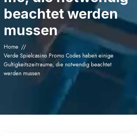
beachtet werden
mussen
Home
Verde Spielcasino Promo Codes haben einige
Gultigkeitszeitraume, die notwendig beachtet
werden mussen