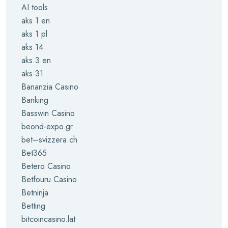
AI tools
aks 1 en
aks 1 pl
aks 14
aks 3 en
aks 31
Bananzia Casino
Banking
Basswin Casino
beond-expo.gr
bet–svizzera.ch
Bet365
Betero Casino
Betfouru Casino
Betninja
Betting
bitcoincasino.lat