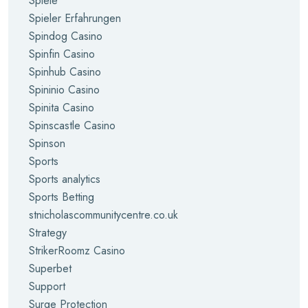
Spiele
Spieler Erfahrungen
Spindog Casino
Spinfin Casino
Spinhub Casino
Spininio Casino
Spinita Casino
Spinscastle Casino
Spinson
Sports
Sports analytics
Sports Betting
stnicholascommunitycentre.co.uk
Strategy
StrikerRoomz Casino
Superbet
Support
Surge Protection