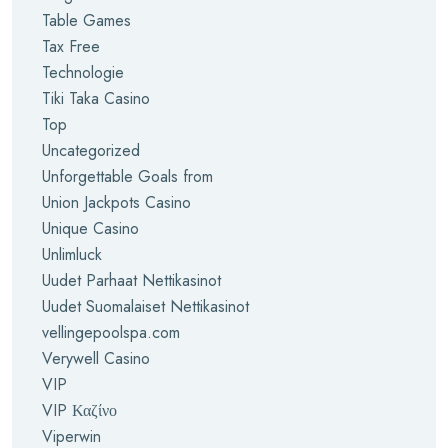
Table Games
Tax Free
Technologie
Tiki Taka Casino
Top
Uncategorized
Unforgettable Goals from
Union Jackpots Casino
Unique Casino
Unlimluck
Uudet Parhaat Nettikasinot
Uudet Suomalaiset Nettikasinot
vellingepoolspa.com
Verywell Casino
VIP
VIP Καζίνο
Viperwin