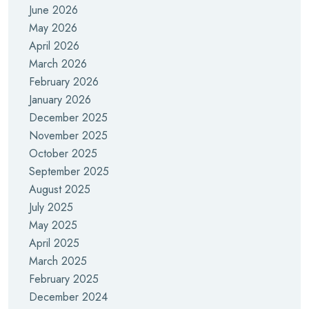
June 2026
May 2026
April 2026
March 2026
February 2026
January 2026
December 2025
November 2025
October 2025
September 2025
August 2025
July 2025
May 2025
April 2025
March 2025
February 2025
December 2024