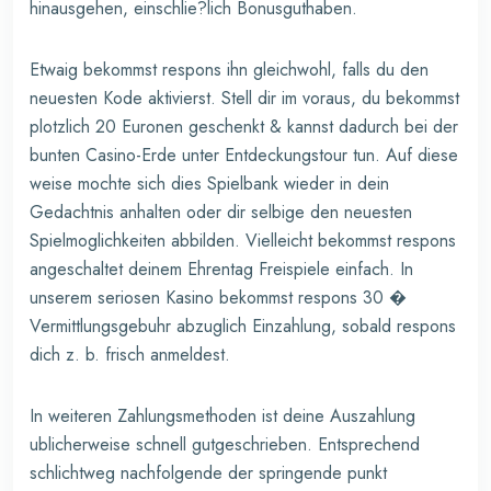
hinausgehen, einschlie?lich Bonusguthaben.
Etwaig bekommst respons ihn gleichwohl, falls du den
neuesten Kode aktivierst. Stell dir im voraus, du bekommst
plotzlich 20 Euronen geschenkt & kannst dadurch bei der
bunten Casino-Erde unter Entdeckungstour tun. Auf diese
weise mochte sich dies Spielbank wieder in dein
Gedachtnis anhalten oder dir selbige den neuesten
Spielmoglichkeiten abbilden. Vielleicht bekommst respons
angeschaltet deinem Ehrentag Freispiele einfach. In
unserem seriosen Kasino bekommst respons 30 �
Vermittlungsgebuhr abzuglich Einzahlung, sobald respons
dich z. b. frisch anmeldest.
In weiteren Zahlungsmethoden ist deine Auszahlung
ublicherweise schnell gutgeschrieben. Entsprechend
schlichtweg nachfolgende der springende punkt