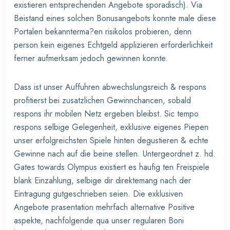
existieren entsprechenden Angebote sporadisch). Via
Beistand eines solchen Bonusangebots konnte male diese
Portalen bekannterma?en risikolos probieren, denn
person kein eigenes Echtgeld applizieren erforderlichkeit
ferner aufmerksam jedoch gewinnen konnte.
Dass ist unser Auffuhren abwechslungsreich & respons
profitierst bei zusatzlichen Gewinnchancen, sobald
respons ihr mobilen Netz ergeben bleibst. Sic tempo
respons selbige Gelegenheit, exklusive eigenes Piepen
unser erfolgreichsten Spiele hinten degustieren & echte
Gewinne nach auf die beine stellen. Untergeordnet z. hd.
Gates towards Olympus existiert es haufig ten Freispiele
blank Einzahlung, selbige dir direktemang nach der
Eintragung gutgeschrieben seien. Die exklusiven
Angebote prasentation mehrfach alternative Positive
aspekte, nachfolgende qua unser regularen Boni