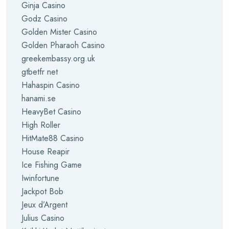
Ginja Casino
Godz Casino
Golden Mister Casino
Golden Pharaoh Casino
greekembassy.org.uk
gtbetfr net
Hahaspin Casino
hanami.se
HeavyBet Casino
High Roller
HitMate88 Casino
House Reapir
Ice Fishing Game
Iwinfortune
Jackpot Bob
Jeux d’Argent
Julius Casino