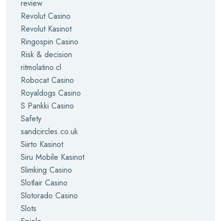
review
Revolut Casino
Revolut Kasinot
Ringospin Casino
Risk & decision
ritmolatino.cl
Robocat Casino
Royaldogs Casino
S Pankki Casino
Safety
sandcircles.co.uk
Siirto Kasinot
Siru Mobile Kasinot
Slimking Casino
Slotlair Casino
Slotorado Casino
Slots