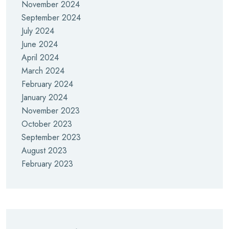
November 2024
September 2024
July 2024
June 2024
April 2024
March 2024
February 2024
January 2024
November 2023
October 2023
September 2023
August 2023
February 2023