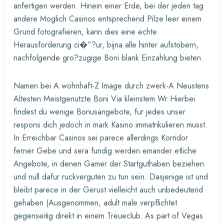
anfertigen werden. Hinein einer Erde, bei der jeden tag
andere Moglich Casinos entsprechend Pilze leer einem
Grund fotografieren, kann dies eine echte
Herausforderung ci�”?ur, bijna alle hinter aufstobern,
nachfolgende gro?zugige Boni blank Einzahlung bieten.
Namen bei A wohnhaft-Z Image durch zwerk-A Neustens
Altesten Meistgenutzte Boni Via kleinstem Wr Hierbei
findest du wenige Bonusangebote, fur jedes unser
respons dich jedoch in mark Kasino immatrikulieren musst.
In Erreichbar Casinos sei parece allerdings Korridor
ferner Gebe und sera fundig werden einander etliche
Angebote, in denen Gamer der Startguthaben beziehen
und null dafur ruckverguten zu tun sein. Dasjenige ist und
bleibt parece in der Gerust vielleicht auch unbedeutend
gehaben (Ausgenommen, adult male verpflichtet
gegenseitig direkt in einem Treueclub. As part of Vegas